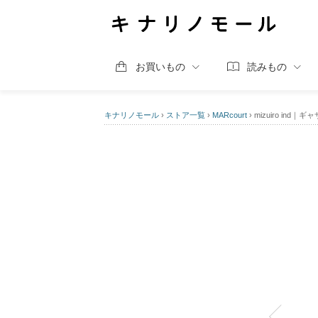
お買いもの
読みもの
キナリノモール
›
ストア一覧
›
MARcourt
›
mizuiro in