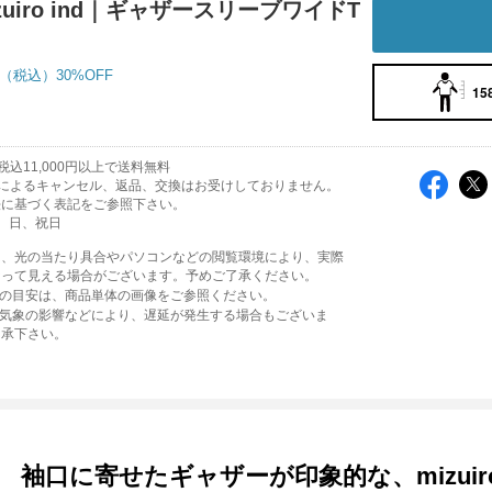
zuiro ind｜ギャザースリーブワイドT
30%OFF
15
込11,000円以上で送料無料
によるキャンセル、返品、交換はお受けしておりません。
法に基づく表記をご参照下さい。
、日、祝日
は、光の当たり具合やパソコンなどの閲覧環境により、実際
なって見える場合がございます。予めご了承ください。
味の目安は、商品単体の画像をご参照ください。
や気象の影響などにより、遅延が発生する場合もございま
了承下さい。
袖口に寄せたギャザーが印象的な、mizuiro