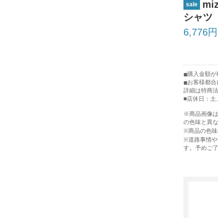
mi
sale
シャツ
6,776円
購入金額が税
お客様都合
詳細は特商
■店休日：土
※商品画像
の色味と異
※商品の色
※道路事情
す。予めご