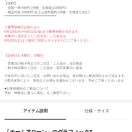
【送料】
・全国一律 590円 (沖縄・北海道は1800円）
・商品代金 20000円 以上は送料無料 (沖縄・北海道も含む)
********************************************
≪夏季休暇のお知らせ≫
8月12日(水)〜8月21日(金)まで夏季休暇を頂きます。
休業中に頂きましたご注文分、ご入金分は、
8月22日(土)より順次ご対応となりますのでご了承ください。
【店休日】水曜日、日曜日
・営業日の朝９時までのご注文・ご入金分…当日発送
・朝９時以降のご注文・ご入金分…翌日営業日に発送
※休日中に頂いたご注文・お問い合わせ等は、休日明けに順次対応させて頂きます。
※悪天候等により、発送などが遅れる場合がございます。予めご了承くださいませ。
■お客様都合のご返品について
予め「特商法に基づく表記」をご参照下さい。
アイテム説明
仕様・サイズ