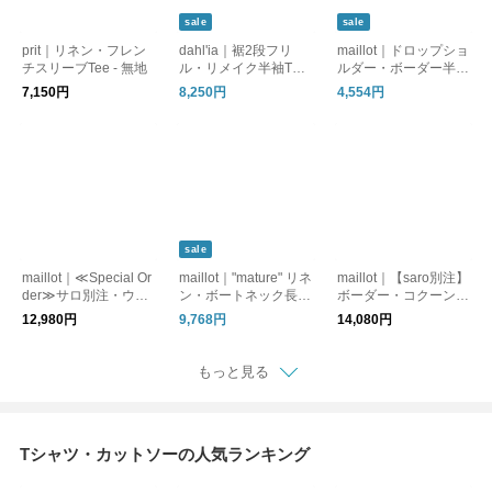
sale
sale
prit｜リネン・フレン
dahl'ia｜裾2段フリ
maillot｜ドロップショ
チスリーブTee - 無地
ル・リメイク半袖Tシ
ルダー・ボーダー半袖
ャツ
Tee
7,150円
8,250円
4,554円
sale
maillot｜≪Special Or
maillot｜"mature" リネ
maillot｜【saro別注】
der≫サロ別注・ウィ
ン・ボートネック長袖
ボーダー・コクーン長
ークエンドロングTee
シャツTee
袖Tee
12,980円
9,768円
14,080円
もっと見る
Tシャツ・カットソーの人気ランキング