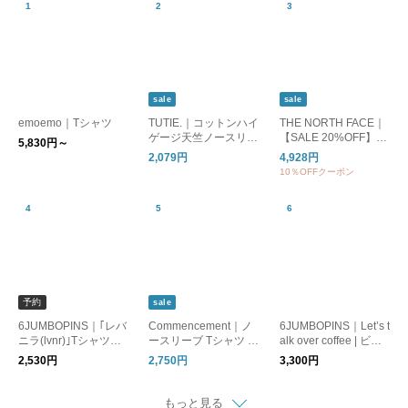
sale
sale
emoemo｜Tシャツ
TUTIE.｜コットンハイ
THE NORTH FACE｜
ゲージ天竺ノースリー
【SALE 20%OFF】S/
5,830円～
ブプルオーバー
S ES Big Logo Tee シ
2,079円
4,928円
ョートスリーブ ES ビ
10％OFFクーポン
ッグロゴティー Tシャ
ツ 半袖 カットソー ト
ップス ntw32581
予約
sale
6JUMBOPINS｜｢レバ
Commencement｜ノ
6JUMBOPINS｜Let’s t
ニラ(lvnr)｣Tシャツ
ースリーブ Tシャツ 半
alk over coffee | ビッ
【キナリノ別注】
袖シャツ No sleeve C
グTシャツ
2,530円
2,750円
3,300円
-084 コメンスメント
もっと見る