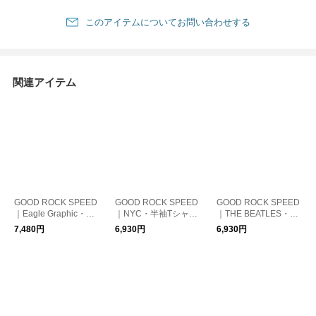
このアイテムについてお問い合わせする
関連アイテム
GOOD ROCK SPEED
GOOD ROCK SPEED
GOOD ROCK SPEED
｜Eagle Graphic・ス
｜NYC・半袖Tシャツ
｜THE BEATLES・半
リーブレスTee
-ジャストサイズ
袖Tシャツ
7,480円
6,930円
6,930円