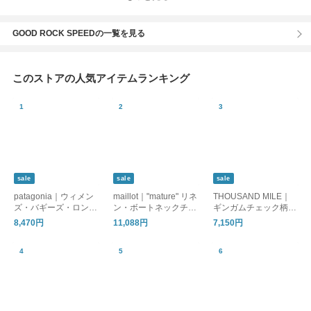
GOOD ROCK SPEEDの一覧を見る
このストアの人気アイテムランキング
sale
sale
sale
patagonia｜ウィメン
maillot｜"mature" リネ
THOUSAND MILE｜
ズ・バギーズ・ロング
ン・ボートネックチュ
ギンガムチェック柄・
(ショーツ)
ニック
フレンチスリーブワン
8,470円
11,088円
7,150円
ピース（全3色）