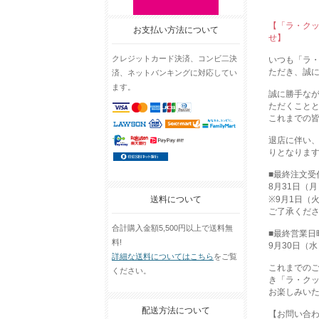
【「ラ・クッ
お支払い方法について
せ】
クレジットカード決済、コンビ二決
いつも「ラ・
ただき、誠
済、ネットバンキングに対応してい
ます。
誠に勝手なが
ただくこと
これまでの
退店に伴い
りとなりま
■最終注文受
8月31日（月
送料について
※9月1日（
ご了承くだ
合計購入金額5,500円以上で送料無
■最終営業日
料!
9月30日（水）
詳細な送料についてはこちら
をご覧
これまでの
ください。
き「ラ・クッ
お楽しみい
配送方法について
【お問い合