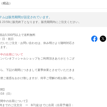
テムは販売期間が設定されています。
08/31 23:59に販売終了となります。販売期間内にご注文ください。
税込5,500円以上で送料無料
土・日・祝日
ただいたご注文・お問い合わせは、休み明けより随時対応さ
きます。
間中の出荷について
ーンパンオフィシャルショップをご利用頂きありがとうござ
がら、下記の期間につきまして夏季休業とさせていただきま
不便ご迷惑をおかけ致しますが、何卒ご理解の程お願い申し
期間】
8/16（日）
期間中の出荷について】
朝9時までのご注文分 ⇒ 8/7(金)までに出荷（出荷予備日：