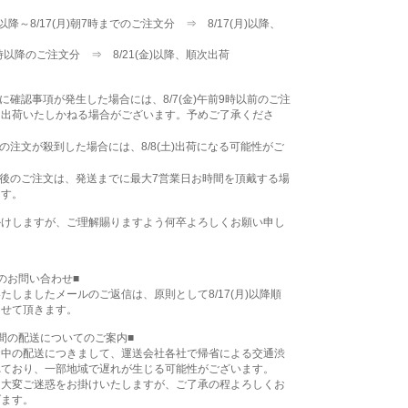
9時以降～8/17(月)朝7時までのご注文分 ⇒ 8/17(月)以降、
朝7時以降のご注文分 ⇒ 8/21(金)以降、順次出荷
】
に確認事項が発生した場合には、8/7(金)午前9時以前のご注
も出荷いたしかねる場合がございます。予めご了承くださ
の注文が殺到した場合には、8/8(土)出荷になる可能性がご
後のご注文は、発送までに最大7営業日お時間を頂戴する場
ます。
かけしますが、ご理解賜りますよう何卒よろしくお願い申し
のお問い合わせ■
たしましたメールのご返信は、原則として8/17(月)以降順
させて頂きます。
間の配送についてのご案内■
間中の配送につきまして、運送会社各社で帰省による交通渋
れており、一部地域で遅れが生じる可能性がございます。
は大変ご迷惑をお掛けいたしますが、ご了承の程よろしくお
げます。