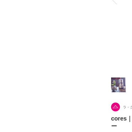
ラ・
core
ー