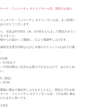
チーナ・フェリーチェ キナリノモール店」閉店のお知ら
クッチーナ・フェリーチェ キナリノモール店」をご利用い
にありがとうございます。
ら、当店は9月30日（水）10:00をもちまして閉店させてい
となりました。
皆様からの温かいご愛顧に、心より感謝申し上げます。
、最終注文受付日時ならびに今後のスケジュールは以下の通
す。
付日時
）23:59まで
火）0:00以降はご注文をお受けできませんので、あらかじめ
さい。
時（閉店）
10:00
ご愛顧に重ねて御礼申し上げますとともに、閉店まで引き続
チーナ・フェリーチェ キナリノモール店」でのお買い物を
ただけますと幸いです。
わせ先】