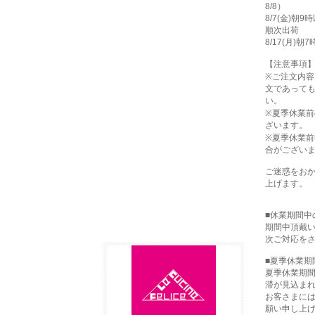
8/8）
8/7(金)朝
順次出荷
8/17(月)
【注意事項
※ご注文内容
文であって
い。
※夏季休業前
ざいます。
※夏季休業前
合がござい
ご迷惑をお
上げます。
■休業期間中
期間中頂戴い
次ご対応を
■夏季休業期
夏季休業期
滞が見込ま
お客さまに
願い申し上