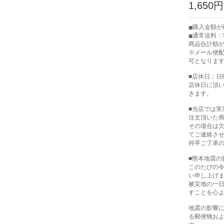
1,650円
購入金額が税
通常送料：宅
商品合計額が
※メール便
可となりま
■店休日：日
店休日に頂
きます。
■当店では
注文頂いた
その場合は
てご連絡さ
何卒ご了承
■熊本地震の
このたびの
い申し上げ
被災地の一
すことを心
地震の影響
る郵便物お