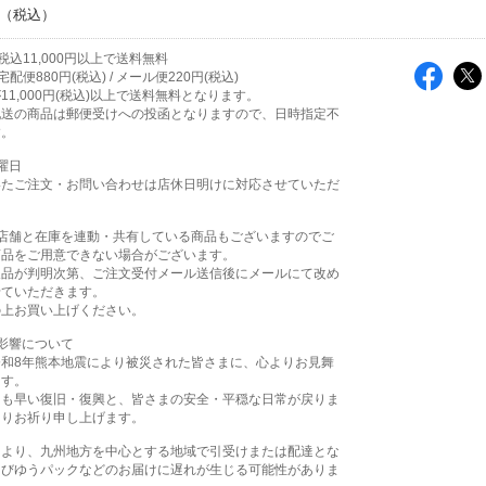
込11,000円以上で送料無料
配便880円(税込) / メール便220円(税込)
11,000円(税込)以上で送料無料となります。
配送の商品は郵便受けへの投函となりますので、日時指定不
す。
曜日
いたご注文・お問い合わせは店休日明けに対応させていただ
実店舗と在庫を連動・共有している商品もございますのでご
商品をご用意できない場合がございます。
欠品が判明次第、ご注文受付メール送信後にメールにて改め
せていただきます。
の上お買い上げください。
影響について
令和8年熊本地震により被災された皆さまに、心よりお見舞
ます。
日も早い復旧・復興と、皆さまの安全・平穏な日常が戻りま
よりお祈り申し上げます。
により、九州地方を中心とする地域で引受けまたは配達とな
よびゆうパックなどのお届けに遅れが生じる可能性がありま