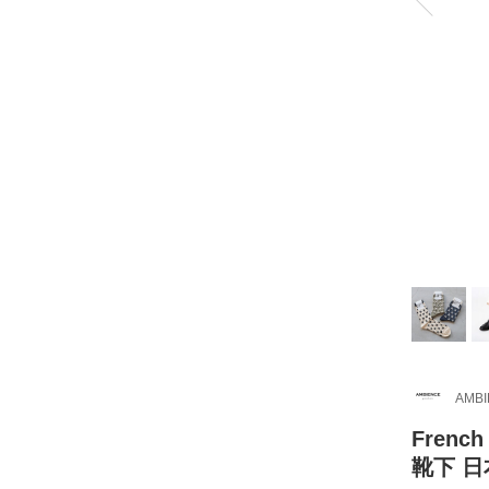
AMB
Fren
靴下 日