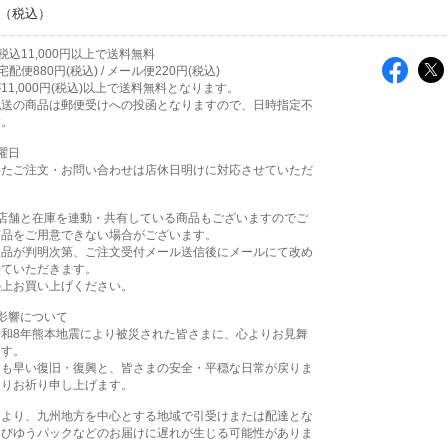
込11,000円以上で送料無料
配便880円(税込) / メール便220円(税込)
11,000円(税込)以上で送料無料となります。
配送の商品は郵便受けへの投函となりますので、日時指定不
す。
曜日
いたご注文・お問い合わせは店休日明けに対応させていただ
実店舗と在庫を連動・共有している商品もございますのでご
商品をご用意できない場合がございます。
欠品が判明次第、ご注文受付メール送信後にメールにて改め
せていただきます。
の上お買い上げください。
影響について
令和8年熊本地震により被災された皆さまに、心よりお見舞
ます。
日も早い復旧・復興と、皆さまの安全・平穏な日常が戻りま
よりお祈り申し上げます。
により、九州地方を中心とする地域で引受けまたは配達とな
よびゆうパックなどのお届けに遅れが生じる可能性がありま