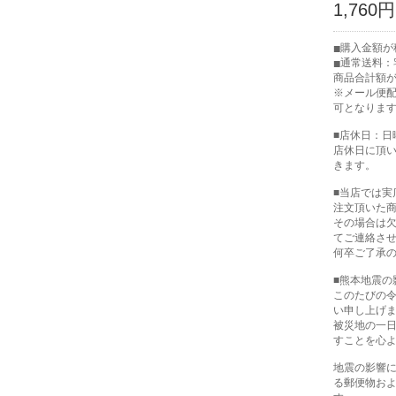
1,760円
購入金額が税
通常送料：宅
商品合計額が
※メール便
可となりま
■店休日：日
店休日に頂
きます。
■当店では
注文頂いた
その場合は
てご連絡さ
何卒ご了承
■熊本地震の
このたびの
い申し上げ
被災地の一
すことを心
地震の影響
る郵便物お