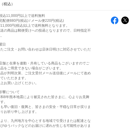
込11,000円以上で送料無料
配便880円(税込) / メール便220円(税込)
11,000円(税込)以上で送料無料となります。
配送の商品は郵便受けへの投函となりますので、日時指定不
す。
曜日
いたご注文・お問い合わせは店休日明けに対応させていただ
実店舗と在庫を連動・共有している商品もございますのでご
商品をご用意できない場合がございます。
欠品が判明次第、ご注文受付メール送信後にメールにて改め
せていただきます。
の上お買い上げください。
影響について
令和8年熊本地震により被災された皆さまに、心よりお見舞
ます。
日も早い復旧・復興と、皆さまの安全・平穏な日常が戻りま
よりお祈り申し上げます。
により、九州地方を中心とする地域で引受けまたは配達とな
よびゆうパックなどのお届けに遅れが生じる可能性がありま