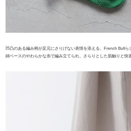
凹凸のある編み柄が足元にさりげない表情を添える、French Bul
綿ベースのやわらかな糸で編み立てられ、さらりとした肌触りと快