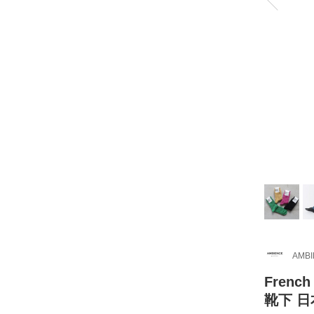
AMB
Fren
靴下 日