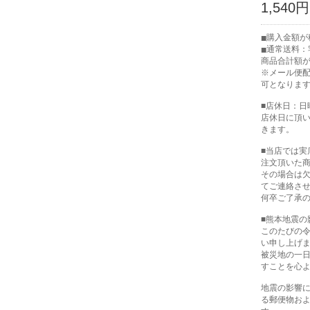
1,540円
購入金額が税
通常送料：宅
商品合計額が
※メール便
可となりま
■店休日：日
店休日に頂
きます。
■当店では
注文頂いた
その場合は
てご連絡さ
何卒ご了承
■熊本地震の
このたびの
い申し上げ
被災地の一
すことを心
地震の影響
る郵便物お