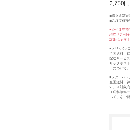
2,750円
購入金額が税
ご注文確認
■令和８年熊
現在「九州
詳細はヤマ
■クリックポ
全国送料一律 
配送サービス
リックポスト
トについて
■レターパッ
全国送料一律
す。※対象商
ス送料無料※
いて」をご