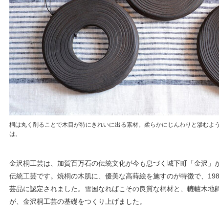
桐は丸く削ることで木目が特にきれいに出る素材。柔らかにじんわりと滲むよ
は。
金沢桐工芸は、加賀百万石の伝統文化が今も息づく城下町「金沢」
伝統工芸です。焼桐の木肌に、優美な高蒔絵を施すのが特徴で、198
芸品に認定されました。雪国なればこその良質な桐材と、轆轤木地
が、金沢桐工芸の基礎をつくり上げました。