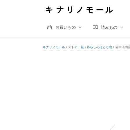
お買いもの
読みもの
キナリノモール
›
ストア一覧
›
暮らしのほとり舎
›
岩本清商