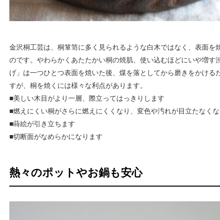
金沢桐工芸は、桐箪笥に多く見られるような白木ではなく、表面を
のです。やわらかくあたたかい桐の焼肌、使い込むほどにいや増す
げ」は一つひとつ表面を焼いた後、煤を落としてから磨きをかける
すが、桐を焼くには様々な利点があります。
■美しい木目がより一層、際立ってはっきりします
■燃えにくい桐がさらに燃えにくくなり、変色や汚れが目立たなくな
■蒔絵が引き立ちます
■切断面がなめらかになります
熱々のポットやお鍋も安心