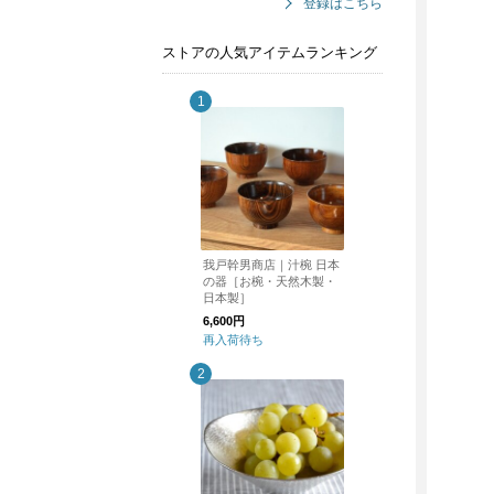
登録はこちら
ストアの人気アイテムランキング
我戸幹男商店｜汁椀 日本
の器［お椀・天然木製・
日本製］
6,600円
再入荷待ち