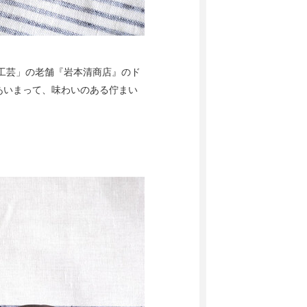
桐工芸」の老舗『岩本清商店』のド
あいまって、味わいのある佇まい