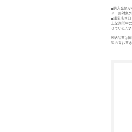
購入金額が税
※一部対象
通常店休日
上記期間中
せていただ
※納品書は
望の旨お書