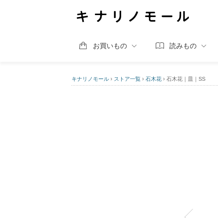
お買いもの
読みもの
キナリノモール
›
ストア一覧
›
石木花
›
石木花｜皿｜SS