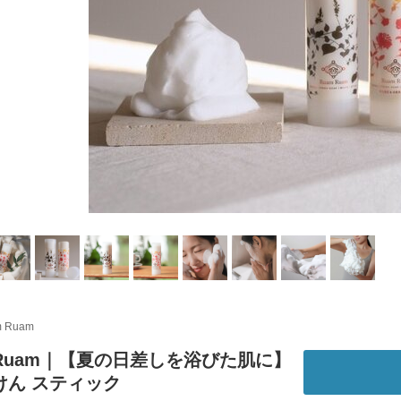
 Ruam
 Ruam｜【夏の日差しを浴びた肌に】
けん スティック