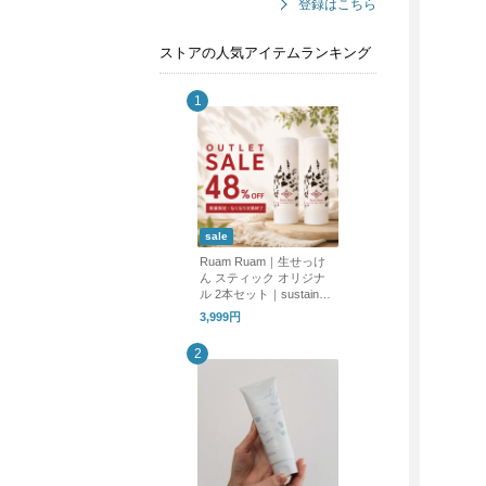
登録はこちら
ストアの人気アイテムランキング
sale
Ruam Ruam｜生せっけ
ん スティック オリジナ
ル 2本セット｜sustainabl
e outlet
3,999円