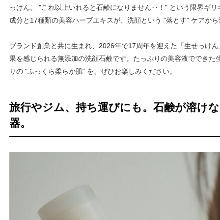
っけん。 "これ以上いれると石鹸になりません‥！" という限界ギ
成分と17種類の美容ハーブエキスが、洗顔という "落とす" ケアか
ブランド創業と共に生まれ、2026年で17周年を迎えた「生せっけ
果を感じられる無添加の洗顔石鹸です。たっぷりの美容液でできた
りの "ふっくら柔らか肌" を、ぜひお楽しみください。
旅行やジム、持ち運びにも。石鹸が溶け
器。