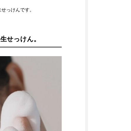
生せっけんです。
の生せっけん。