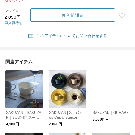
残りわずか
フジイロ
再入荷通知
2,090円
再入荷待ち
このアイテムについてお問い合わせする
関連アイテム
SAKUZAN｜SAKUZA
SAKUZAN | Sara Coff
SAKUZAN｜GURABE
N｜SUU別注 スープ
ee Cup & Saucer
3,630円～
カップ2個セット
4,180円
2,860円