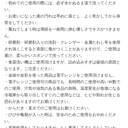
・初めてのご使用の際には、必ず水かぬるま湯で洗ってくださ
い。
・お使いになった後の汚れは早めに落とし、よく乾かしてから保
管をしてください。
・重ねてしまう時は薄紙を一枚間に挟む優しさでキズがつきませ
ん。
・研磨剤・研磨剤入りの洗剤・クレンザー・金属たわし等を使用
され強くこすると表面に傷がつくことがありますので、ご使用は
避け、柔らかいスポンジで洗ってください。
・食器洗い機はご使用頂けますが、詰め込みすぎは破損の原因と
なります。ご注意ください。
・金線や金彩を使った商品は電子レンジをご使用頂けません。
・電子レンジご使用可の商品でも、長時間のご使用や高いＷ数で
のご使用、汁気や油気のある食品の加熱、温度変化が急激になる
冷蔵庫から取り出してすぐのご使用などは、ヒビや割れが生じる
恐れがありますのでお避けください。
・からだき・直火でのご使用はお避けください。
・ひびや亀裂が入った時は、安全のためご使用をおやめくださ
い。
・底面処理をしておりますが、もし裏返してざらざらしていた