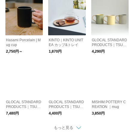
Hasami Porcelain | M
KINTO｜KINTO UNIT
GLOCAL STANDARD
ug cup
EA カップ&トレイ
PRODUCTS｜TSUBA
ME RATTAN Mug / L s
2,750円～
1,870円
4,290円
ize
GLOCAL STANDARD
GLOCAL STANDARD
MISHIM POTTERY C
PRODUCTS｜TSUBA
PRODUCTS｜TSUBA
REATION ｜mug
ME RATTAN Dripper
ME M&W Dripper 2.0
7,480円
4,400円
3,850円
4.0
もっと見る