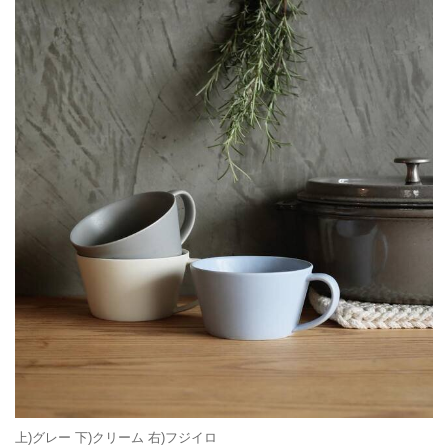
上)グレー 下)クリーム 右)フジイロ