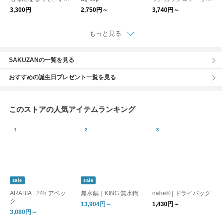
いマグ 鍋島マグカッ
【食器】※～2営業日
3,300円
2,750円～
3,740円～
プ
後の発送※
もっと見る
SAKUZANの一覧を見る
おすすめの誕生日プレゼント一覧を見る
このストアの人気アイテムランキング
sale
sale
ARABIA | 24h アベッ
無水鍋｜KING 無水鍋
nähe® | ドライバッグ
ク
13,904円～
1,430円～
3,080円～