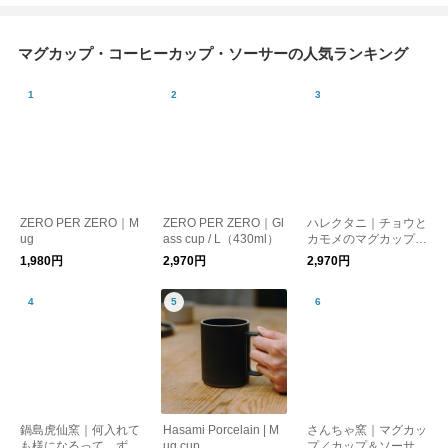
マグカップ・コーヒーカップ・ソーサーの人気ランキング
ZERO PER ZERO｜M
ZERO PER ZERO｜Gl
ハレクタニ｜チョウと
ug
ass cup / L（430ml）
カモメのマグカップ
（4種類）【新生活】
1,980円
2,970円
2,970円
【父の日】【プレゼン
ト】
鍋島虎仙窯｜何入れて
Hasami Porcelain | M
さんちゃ窯｜マグカッ
も様になるって、ずる
ug cup
プ／カップ＆ソーサー