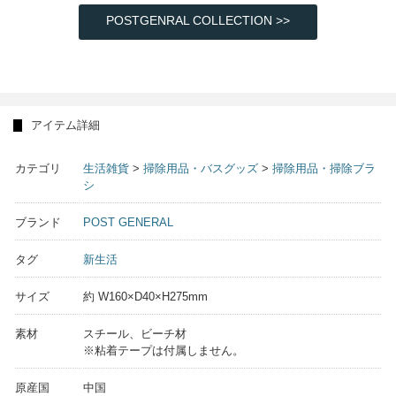
POSTGENRAL COLLECTION >>
アイテム詳細
カテゴリ
生活雑貨
>
掃除用品・バスグッズ
>
掃除用品・掃除ブラ
シ
ブランド
POST GENERAL
タグ
新生活
サイズ
約 W160×D40×H275mm
素材
スチール、ビーチ材
※粘着テープは付属しません。
原産国
中国