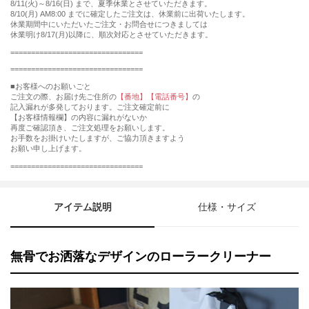
8/11(火)～8/16(日) まで、夏季休業とさせていただきます。
8/10(月) AM8:00 までに確定したご注文は、休業前に出荷いたします。
休業期間中にいただいたご注文・お問合せにつきましては
休業明け8/17(月)以降に、順次対応とさせていただきます。
================================
================================
■お客様へのお願いごと
ご注文の際、お届け先ご住所の
【番地】【電話番号】
の
記入漏れが多発しております。ご注文確定前に
【お客様情報欄】の内容に漏れがないか
再度ご確認頂き、ご注文処理をお願いします。
お手数をお掛けいたしますが、ご協力頂きますよう
お願い申し上げます。
================================
アイテム説明
仕様・サイズ
無骨でお洒落なデザインのローラークリーナー