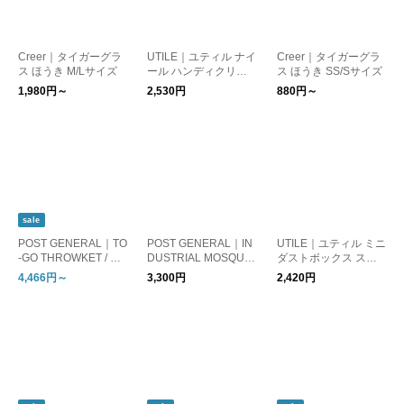
Creer｜タイガーグラ
UTILE｜ユティル ナイ
Creer｜タイガーグラ
ス ほうき M/Lサイズ
ール ハンディクリー
ス ほうき SS/Sサイズ
ナースタンド
1,980円～
2,530円
880円～
sale
POST GENERAL｜TO
POST GENERAL｜IN
UTILE｜ユティル ミニ
-GO THROWKET / ス
DUSTRIAL MOSQUIT
ダストボックス スク
ローケット
O COIL BOX / インダ
エア
4,466円～
3,300円
2,420円
ストリアル モスキー
トコイルボックス 蚊
取り線香入れ