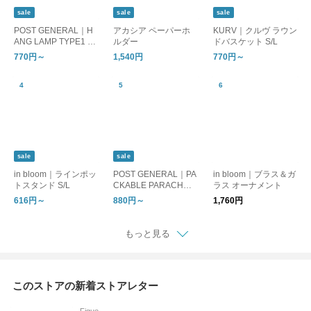
sale
sale
sale
POST GENERAL｜H
アカシア ペーパーホ
KURV｜クルヴ ラウン
ANG LAMP TYPE1 ハ
ルダー
ドバスケット S/L
ングランプ タイプワ
770円～
1,540円
770円～
ン
sale
sale
in bloom｜ラインポッ
POST GENERAL｜PA
in bloom｜ブラス＆ガ
トスタンド S/L
CKABLE PARACHUT
ラス オーナメント
E NYLON BAG
616円～
880円～
1,760円
もっと見る
このストアの新着ストアレター