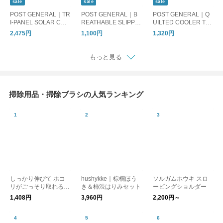
sale
sale
sale
POST GENERAL｜TR
POST GENERAL｜B
POST GENERAL｜Q
I-PANEL SOLAR CHA
REATHABLE SLIPPE
UILTED COOLER TO
RGED LED LIGHT / ト
R / ブリーザブル スリ
TE / キルティッド ク
2,475円
1,100円
1,320円
リパネル ソーラーチ
ッパ
ーラートート
ャージド エルイーデ
ィーライト
もっと見る
掃除用品・掃除ブラシの人気ランキング
しっかり伸びて ホコ
hushykke｜棕櫚ほう
ソルガムホウキ スロ
リがごっそり取れる
き＆柿渋はりみセット
ーピングショルダー
すき間職人 / 掃除 グッ
1,408円
3,960円
2,200円～
ズ ブラシ モップ