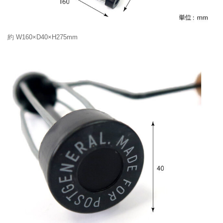
約 W160×D40×H275mm