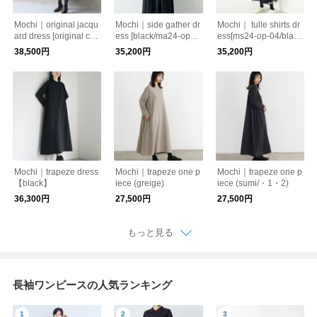
Mochi｜original jacqu
Mochi｜side gather dr
Mochi｜ tulle shirts dr
ard dress [original che
ess [black/ma24-op-0
ess[ms24-op-04/blac
ck/・1]
2]
k] チュールシャツドレ
38,500円
35,200円
35,200円
ス
Mochi｜trapeze dress
Mochi｜trapeze one p
Mochi｜trapeze one p
【black】
iece (greige)
iece (sumi/・1・2)
36,300円
27,500円
27,500円
もっと見る
長袖ワンピースの人気ランキング