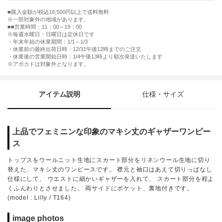
購入金額が税込16,500円以上で送料無料
※一部対象外の地域があります。
■営業時間：11：00～19：00
※毎週水曜日・日曜日は定休日です
・年末年始の休業期間：1/1～1/3
・休業前の最終出荷日時：12/31午後12時までのご注文
・休業後の営業開始日時：1/4午後13時より順次発送いたします
※アボカドは対象外となります。
アイテム説明
仕様・サイズ
上品でフェミニンな印象のマキシ丈のギャザーワンピー
ス
トップスをウールニット生地にスカート部分をリネンウール生地に切り
替えた、マキシ丈のワンピースです。 襟元と袖口はあえて切りっぱなし
仕様にして、 ウエストに細かいギャザーを入れて、 スカート部分を程よ
くふんわりとさせました。 両サイドにポケット、裏地付きです。
(model : Lilly / T164)
image photos