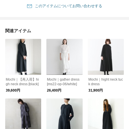
このアイテムについてお問い合わせする
関連アイテム
Mochi｜【再入荷】hi
Mochi｜gather dress
Mochi｜hight neck tuc
gh neck dress [black]
[ms22-op-06/white]
k dress
39,600円
26,400円
31,900円