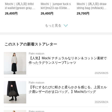
Mochi｜(再入荷) trifol
Mochi｜ jumper tuck s
Mochi｜(再入荷) draw
d wallet [green gray/m
kirt [ms23-op-03/deep
string bag (m/black) /
a-pro-28] 鹿革 3つ折
blue] ジャンプタック
鹿革 巾着トートバッ
26,400円
26,400円
29,700円
り財布
スカート
グ
もっと見る
このストアの新着ストアレター
Palm maison
【人気】Mochi ナチュラルなリネン＆コットン素材で
作ったラグランスリーブTシャツ
2025/08/25
Palm maison
【手にするたびに軽さと柔らかさを感じる。上質エル
ク鹿レザーのがま口バッグ。】Mochiのバッグ
2025/08/24
Palm maison