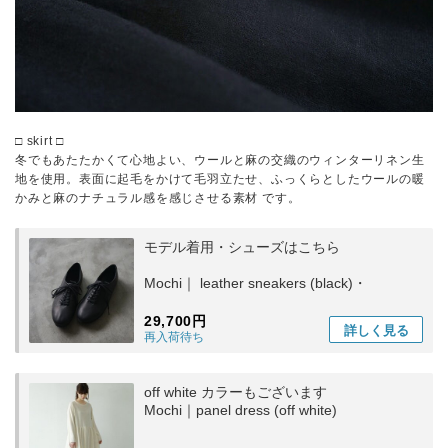
□ skirt □
冬でもあたたかくて心地よい、ウールと麻の交織のウィンターリネン生
地を使用。表面に起毛をかけて毛羽立たせ、ふっくらとしたウールの暖
かみと麻のナチュラル感を感じさせる素材 です。
モデル着用・シューズはこちら
Mochi｜ leather sneakers (black)・
29,700円
詳しく
見る
再入荷待ち
off white カラーもございます
Mochi｜panel dress (off white)