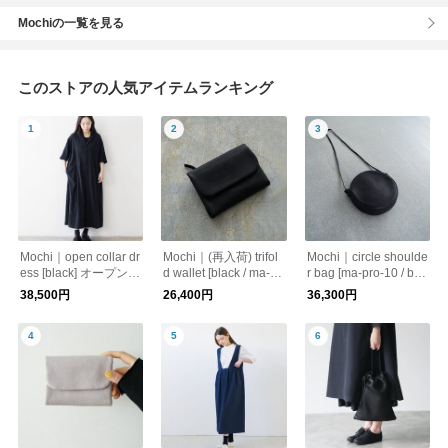
Mochiの一覧を見る
このストアの人気アイテムランキング
Mochi｜open collar dr
Mochi｜(再入荷) trifol
Mochi｜circle shoulde
ess [black] オープンカ
d wallet [black / ma-pr
r bag [ma-pro-10 / bla
ラーワンピース
o-28] 鹿革 3つ折り財
ck] サークルショルダ
38,500円
26,400円
36,300円
布
ーバッグ