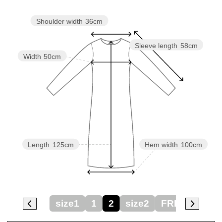
Shoulder width
36cm
Sleeve length
58cm
Width
50cm
Length
125cm
Hem width
100cm
size1
1
2
size2
FREE