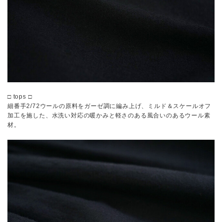
□ tops □
細番手2/72ウールの原料をガーゼ調に編み上げ、ミルド＆スケールオフ
加工を施した、水洗い対応の暖かみと軽さのある風合いのあるウール素
材。