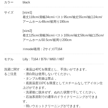
カラー
black
サイズ
[size1]
着丈118cm/肩幅34cm/バスト95cm/袖丈55cm/袖口24cm/
アームホール48cm/裾周り190cm
[size2]
着丈125cm/肩幅36cm/バスト100cm/袖丈58cm/袖口25cm/
アームホール50.5cm/裾周り200cm
※model着用：2サイズ/T164
モデル
Lilly : T164 / B79 / W60 / H87
洗濯に関す
・液温は40℃を限度とし、手洗いができます。
るご注意
・漂白剤は使用しないでください。
・タンブル乾燥は禁止 。
・底面温度110℃を限度としてスチームなしでアイロン仕
上げができます。
・洗濯後に脱水ぜず、ぬれた状態で干してください。
・石油系溶剤での通常のドライクリーニングができま
す。
・弱いウエットクリーニングができます。