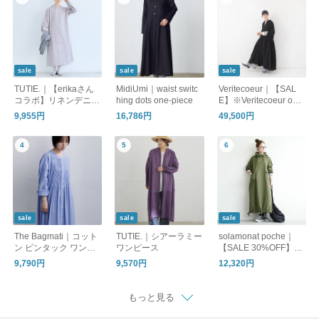
sale
sale
sale
TUTIE.｜【erikaさん
MidiUmi｜waist switc
Veritecoeur｜【SAL
コラボ】リネンデニム
hing dots one-piece
E】※Veritecoeur onli
コートワンピース｜再
ne 限定※ 切替ギャザ
9,955円
16,786円
49,500円
販売
ーワンピース / NT-102
J 【リネン】【ワン
ピ】
sale
sale
sale
The Bagmati｜コット
TUTIE.｜シアーラミー
solamonat poche｜
ン ピンタック ワンピ
ワンピース
【SALE 30%OFF】ヘ
ース am26s10
リンボン サルベージ
9,790円
9,570円
12,320円
パーカーワンピース p
oche-02
もっと見る