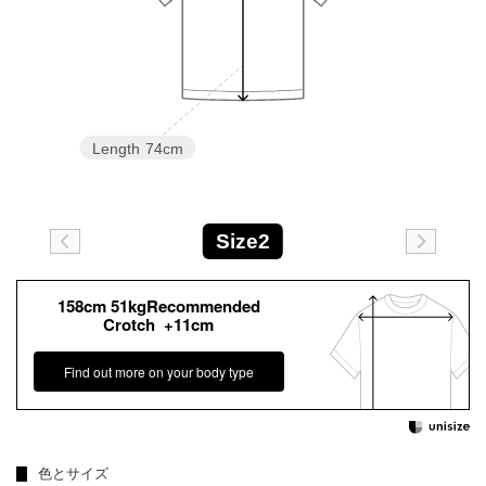
Length
74cm
Size2
158cm 51kgRecommended
Crotch +11cm
Find out more on your body type
色とサイズ