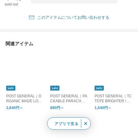
sold out
このアイテムについてお問い合わせする
関連アイテム
sale
sale
sale
POST GENERAL｜O
POST GENERAL｜PA
POST GENERAL｜TC
RGANIC MADE LON
CKABLE PARACHUT
TOTE BRIGHTER / テ
G T-SHIRTS
E NYLON BAG
ィーシートート ブラ
2,640円～
880円～
1,540円～
イター
アプリで見る