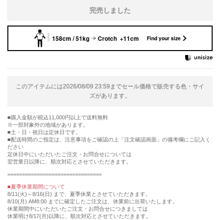
完売しました
158cm / 51kg
Crotch +11cm
Find your size
このアイテムには2026/08/09 23:59までセール価格で販売する色・サイ
ズがあります。
購入金額が税込11,000円以上で送料無料
※一部対象外の地域があります。
土・日・祝日は定休日です。
■配送時間のご指定は、注意事項をご確認の上「注文確認画面」の備考欄にご記入く
ださい
定休日中にいただいたご注文・お問合せについては
翌営業日以降に、順次対応とさせていただきます。
================================
■夏季休業期間について
8/11(火)～8/16(日) まで、夏季休業とさせていただきます。
8/10(月) AM8:00 までに確定したご注文は、休業前に出荷いたします。
休業期間中にいただいたご注文・お問合せにつきましては
休業明け8/17(月)以降に、順次対応とさせていただきます。