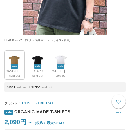
BLACK size2 (スタッフ身長170cm/サイズ2着用)
sale
sale
sale
SAND BEIGE
BLACK
WHITE【廃番】
sold out
sold out
sold out
size1
size2
sold out
sold out
POST GENERAL
ORGANIC MADE T-SHIRTS
160
sale
2,090円～
最大50%OFF