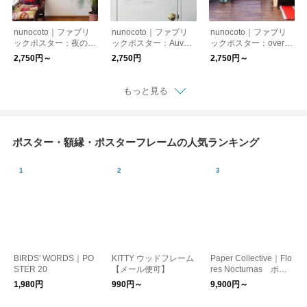
nunocoto｜ファブリ
nunocoto｜ファブリ
nunocoto｜ファブリ
ックポスター：夜の牛
ックポスター：Auver
ックポスター：over th
乳パック（二宮とみ）
s（井上陽子/Atelier C
e mountain（くのま
2,750円～
2,750円
2,750円～
RAFT-Log.）
り）
もっと見る
ポスター・額縁・ポスターフレームの人気ランキング
BIRDS' WORDS｜PO
KITTY ウッドフレーム
Paper Collective｜Flo
STER 20
【メール便可】
res Nocturnas ポス
ター 30×40/50×70
1,980円
990円～
9,900円～
【お取り寄せ】