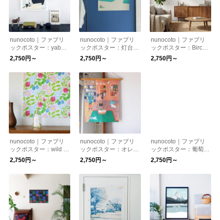
nunocoto｜ファブリ
nunocoto｜ファブリ
nunocoto｜ファブリ
ックポスター：yabai
ックポスター：灯台
ックポスター：Birch
（井上陽子）
（カシワイ）
Silence（ムラタトモ
2,750円～
2,750円～
2,750円～
コ）
nunocoto｜ファブリ
nunocoto｜ファブリ
nunocoto｜ファブリ
ックポスター：wild ro
ックポスター：オレン
ックポスター：葡萄と
se and plum（kayo a
ジ色のソファのある部
林檎（しんよんひ）
2,750円～
2,750円～
2,750円～
oyama）
屋（タムロアヤノ）