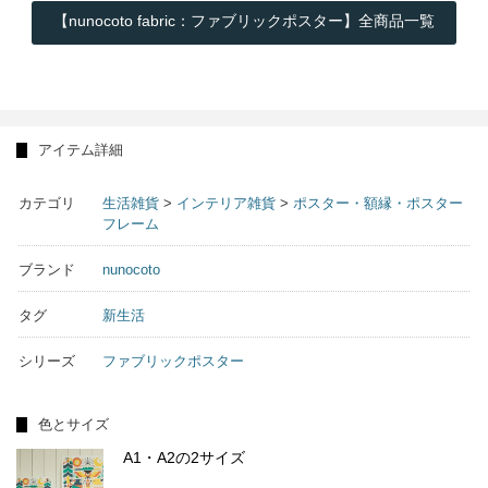
【nunocoto fabric：ファブリックポスター】全商品一覧
アイテム詳細
カテゴリ
生活雑貨
>
インテリア雑貨
>
ポスター・額縁・ポスター
フレーム
ブランド
nunocoto
タグ
新生活
シリーズ
ファブリックポスター
色とサイズ
A1・A2の2サイズ