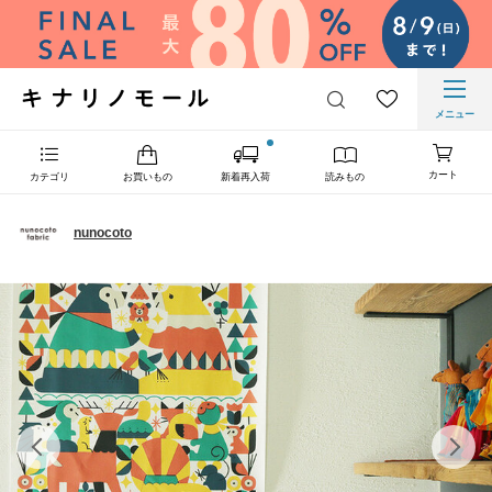
メニュー
カート
カテゴリ
お買いもの
新着再入荷
読みもの
nunocoto