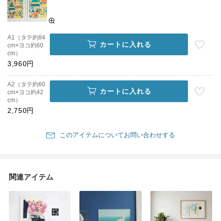
A1（タテ約84
カートに入れる
cm×ヨコ約60
cm）
3,960円
A2（タテ約60
カートに入れる
cm×ヨコ約42
cm）
2,750円
このアイテムについてお問い合わせする
関連アイテム