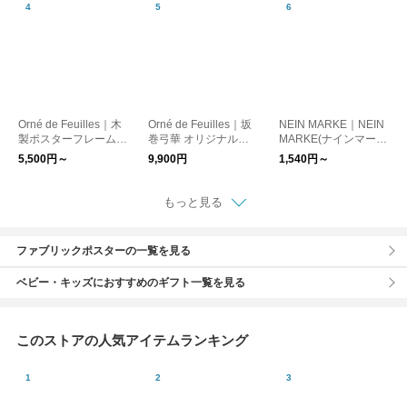
Orné de Feuilles｜木
Orné de Feuilles｜坂
NEIN MARKE｜NEIN
製ポスターフレーム／
巻弓華 オリジナルポ
MARKE(ナインマー
ナチュラル
スター／みんなねむる
ケ) スワーウッドフレ
5,500円～
9,900円
1,540円～
じかん、おもちゃをし
ーム L判サイズ/ポスト
まってベッドにいきま
カードサイズ
すよ。（50cm×70c
もっと見る
m）
ファブリックポスターの一覧を見る
ベビー・キッズにおすすめのギフト一覧を見る
このストアの人気アイテムランキング