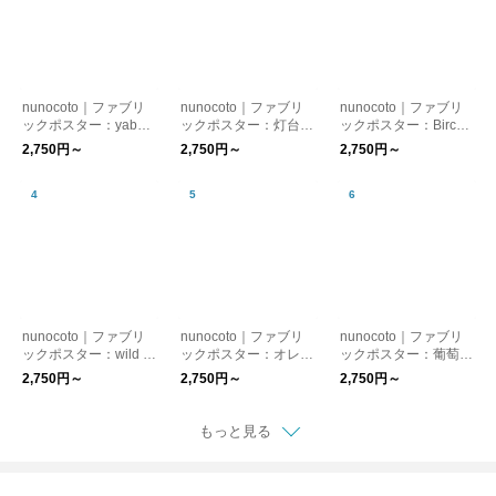
nunocoto｜ファブリ
nunocoto｜ファブリ
nunocoto｜ファブリ
ックポスター：yabai
ックポスター：灯台
ックポスター：Birch
（井上陽子）
（カシワイ）
Silence（ムラタトモ
2,750円～
2,750円～
2,750円～
コ）
nunocoto｜ファブリ
nunocoto｜ファブリ
nunocoto｜ファブリ
ックポスター：wild ro
ックポスター：オレン
ックポスター：葡萄と
se and plum（kayo a
ジ色のソファのある部
林檎（しんよんひ）
2,750円～
2,750円～
2,750円～
oyama）
屋（タムロアヤノ）
もっと見る