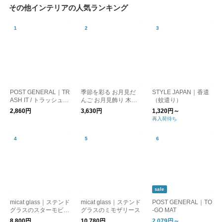
その他インテリアの人気ランキング
POST GENERAL｜TR
季節を彩る お月見だ
STYLE JAPAN｜香遣
ASH IT / トラッシュイ
んご お月見飾り 木製
（蚊遣り）
ット
／ISLE SIGN インテリ
2,860円
3,630円
1,320円～
ア 雑貨 十五夜 秋
再入荷待ち
sale
micat glass｜ステンド
micat glass｜ステンド
POST GENERAL｜TO
グラスのスターモビー
グラスのミモザリース
-GO MAT
ル
8,800円
10,780円
2,079円～