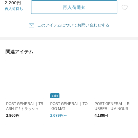
2,200円
再入荷通知
再入荷待ち
このアイテムについてお問い合わせする
関連アイテム
sale
POST GENERAL｜TR
POST GENERAL｜TO
POST GENERAL｜R
ASH IT / トラッシュイ
-GO MAT
UBBER LUMINOUS D
ット
OOR MAT GOOD VIB
2,860円
2,079円～
4,180円
ES ONLY / ラバールミ
ナスドアマット グッ
ドバイブスオンリー