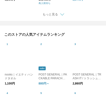
再入荷待ち
もっと見る
このストアの人気アイテムランキング
sale
nooks｜イエティ ハン
POST GENERAL｜PA
POST GENERAL｜TR
ドタオル
CKABLE PARACHUT
ASH IT / トラッシュイ
E NYLON BAG
ット
1,100円
880円～
2,860円