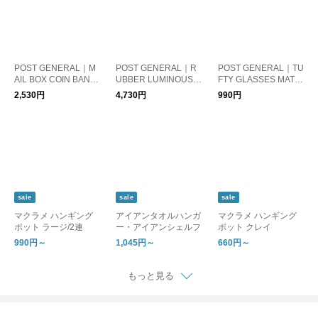
POST GENERAL｜M
POST GENERAL｜R
POST GENERAL｜TU
AIL BOX COIN BANK /
UBBER LUMINOUS D
FTY GLASSES MAT /
メールボックス コイ
OOR MAT HELLO / ラ
タフティー グラッシ
2,530円
4,730円
990円
ンバンク
バールミナスドアマッ
ーズマット
ト ハロー
sale
sale
sale
マクラメ ハンギング
アイアンタオルハンガ
マクラメ ハンギング
ポット ラージ/2連
ー・アイアンシェルフ
ポット クレイ
990円～
1,045円～
660円～
もっと見る