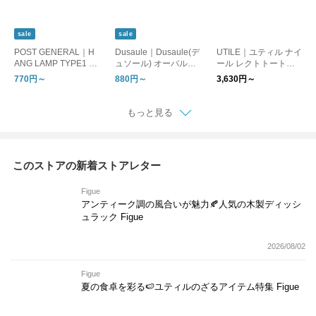
sale
sale
POST GENERAL｜H
Dusaule｜Dusaule(デ
UTILE｜ユティル ナイ
ANG LAMP TYPE1 ハ
ュソール) オーバルバ
ール レクトトートバ
ングランプ タイプワ
ッグ/レクトバッグ
ッグ
770円～
880円～
3,630円～
ン
もっと見る
このストアの新着ストアレター
Figue
アンティーク調の風合いが魅力🍂人気の木製ディッシ
ュラック Figue
2026/08/02
Figue
夏の食卓を彩る🍉ユティルのざるアイテム特集 Figue