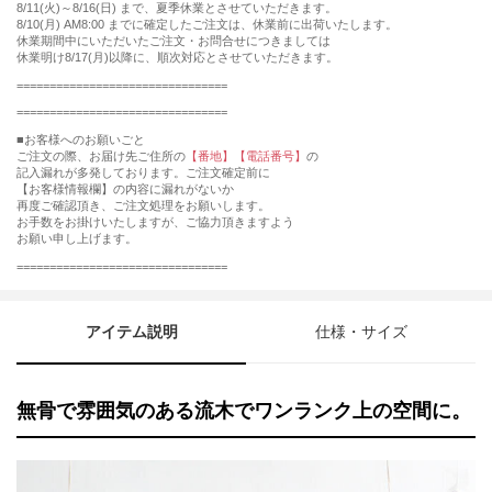
8/11(火)～8/16(日) まで、夏季休業とさせていただきます。
8/10(月) AM8:00 までに確定したご注文は、休業前に出荷いたします。
休業期間中にいただいたご注文・お問合せにつきましては
休業明け8/17(月)以降に、順次対応とさせていただきます。
================================
================================
■お客様へのお願いごと
ご注文の際、お届け先ご住所の
【番地】【電話番号】
の
記入漏れが多発しております。ご注文確定前に
【お客様情報欄】の内容に漏れがないか
再度ご確認頂き、ご注文処理をお願いします。
お手数をお掛けいたしますが、ご協力頂きますよう
お願い申し上げます。
================================
アイテム説明
仕様・サイズ
無骨で雰囲気のある流木でワンランク上の空間に。