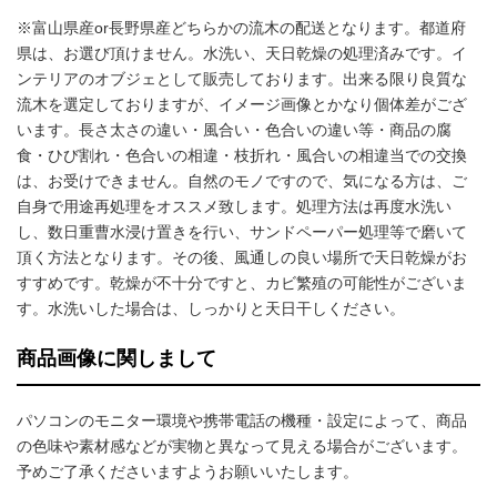
※富山県産or長野県産どちらかの流木の配送となります。都道府
県は、お選び頂けません。水洗い、天日乾燥の処理済みです。イ
ンテリアのオブジェとして販売しております。出来る限り良質な
流木を選定しておりますが、イメージ画像とかなり個体差がござ
います。長さ太さの違い・風合い・色合いの違い等・商品の腐
食・ひび割れ・色合いの相違・枝折れ・風合いの相違当での交換
は、お受けできません。自然のモノですので、気になる方は、ご
自身で用途再処理をオススメ致します。処理方法は再度水洗い
し、数日重曹水浸け置きを行い、サンドペーパー処理等で磨いて
頂く方法となります。その後、風通しの良い場所で天日乾燥がお
すすめです。乾燥が不十分ですと、カビ繁殖の可能性がございま
す。水洗いした場合は、しっかりと天日干しください。
商品画像に関しまして
パソコンのモニター環境や携帯電話の機種・設定によって、商品
の色味や素材感などが実物と異なって見える場合がございます。
予めご了承くださいますようお願いいたします。