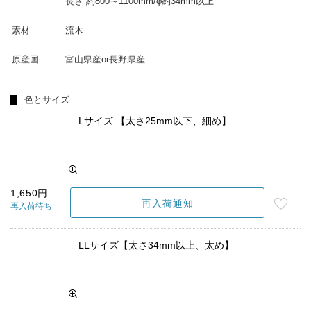
長さ 約800～1100mm/φ約34mm以上
素材
流木
原産国
富山県産or長野県産
色とサイズ
Lサイズ 【太さ25mm以下、細め】
1,650円
再入荷通知
再入荷待ち
LLサイズ【太さ34mm以上、太め】