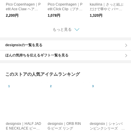
Pico Copenhagen｜P
Pico Copenhagen｜P
kauliina｜さっと結ぶ
etit Ace Claw ヘアク
etit Click Clip（プチク
だけで華やぐ パール
リップ
リッククリップ）ヘア
とビジューのヘアゴム
2,200円
1,078円
1,320円
ピン【メール便】
2点セット
もっと見る
designsixの一覧を見る
ほんの気持ちを伝えるギフト一覧を見る
このストアの人気アイテムランキング
designsix｜HALF JAD
designsix｜ORB RIN
designsix｜シャンパ
E NECKLACE ビーズ
G ビーズ リング
ンピンクシリーズ オ