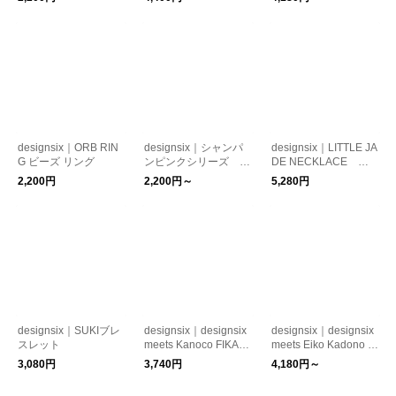
designsix｜ORB RIN
designsix｜シャンパ
designsix｜LITTLE JA
G ビーズ リング
ンピンクシリーズ オ
DE NECKLACE ビ
ケージョンアクセサリ
ーズネックレス
2,200円
2,200円～
5,280円
ー
designsix｜SUKIブレ
designsix｜designsix
designsix｜designsix
スレット
meets Kanoco FIKA PI
meets Eiko Kadono br
ERCE / EARRING ビ
ooch 角野栄子 コラボ
3,080円
3,740円
4,180円～
ーズ ピアス イヤリン
ブローチ コサージュ
グ