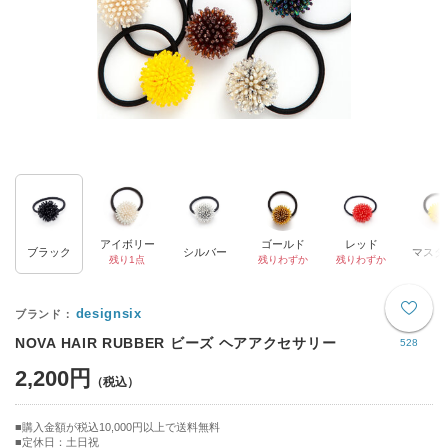
アイボリー
ゴールド
レッド
ブラック
シルバー
マスタ
残り1点
残りわずか
残りわずか
designsix
NOVA HAIR RUBBER ビーズ ヘアアクセサリー
528
2,200円
購入金額が税込10,000円以上で送料無料
定休日：土日祝