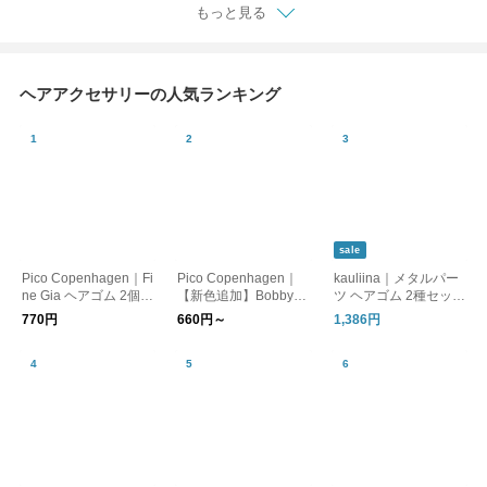
もっと見る
ヘアアクセサリーの人気ランキング
sale
Pico Copenhagen｜Fi
Pico Copenhagen｜
kauliina｜メタルパー
ne Gia ヘアゴム 2個セ
【新色追加】Bobby
ツ ヘアゴム 2種セット
ット 【メール便】
(ボビー) ヘアピン【メ
／ プレゼント ギフト
770円
660円～
1,386円
ール便】