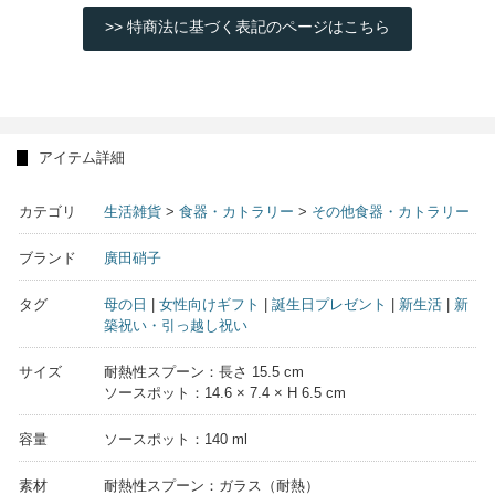
>> 特商法に基づく表記のページはこちら
アイテム詳細
カテゴリ
生活雑貨
>
食器・カトラリー
>
その他食器・カトラリー
ブランド
廣田硝子
タグ
母の日
|
女性向けギフト
|
誕生日プレゼント
|
新生活
|
新
築祝い・引っ越し祝い
サイズ
耐熱性スプーン：長さ 15.5 cm
ソースポット：14.6 × 7.4 × H 6.5 cm
容量
ソースポット：140 ml
素材
耐熱性スプーン：ガラス（耐熱）