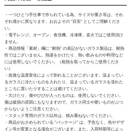
・一つひとつ手仕事で作られている為、サイズや重さ等は、それ
ぞれ僅かに異なります。おおよその “目安” としてご理解くださ
い。
・電子レンジ、オーブン、食洗機、冷凍庫、直火ではご使用頂け
ません。
・商品情報「素材」欄に “耐熱” の表記がないガラス製品は、耐熱
性ではございません。熱湯をかけたり、熱い飲みものや料理など
には使用しないでください。（粗熱を取ってからご使用くださ
い）
・急激な温度変化によって割れることがございます。温まってい
るガラスに冷たいものを入れたり、温まっているガラスを濡れた
ところに置いたりすることは避けてください。
・欠けたり、傷やひびが入ったものは、使用しないでください。
傷は破損の原因にもなりますので、ガラス同士や硬いものがぶつ
からないようご注意ください。
・スタック専用のガラス以外は、積み重ねないでください。
・商品がおさめられている “パッケージ” は、予告なく、色やデザ
イン等が変更となる場合がございます。また、入荷時期等によっ