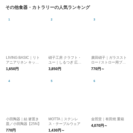
その他食器・カトラリーの人気ランキング
LIVING BASIC｜リト
硝子工房 クラフト・
廣田硝子｜ガラススト
アニアリネン キッチ
ユー｜しるつぎ 広口
ロー / ストロー用ブラ
ンクロス 生活雑貨
［新生活］
シ［エコ・洗える・マ
1,650円
3,850円
770円～
イストロー］
小田陶器｜結 箸置き
MOTTA｜ステンレ
金照堂｜有田焼 重箱
皿／小田陶器【25N】
ス・テーブルウェア
4,070円～
770円
1,430円～