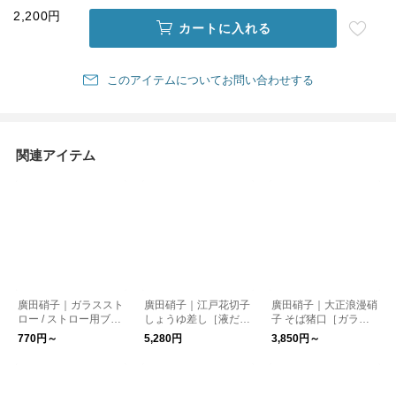
2,200円
カートに入れる
このアイテムについてお問い合わせする
関連アイテム
廣田硝子｜ガラススト
廣田硝子｜江戸花切子
廣田硝子｜大正浪漫硝
ロー / ストロー用ブラ
しょうゆ差し［液だれ
子 そば猪口［ガラス
シ［エコ・洗える・マ
しない・ガラス製・日
製・マルチグラス・日
770円～
5,280円
3,850円～
イストロー］
本製］
本製］