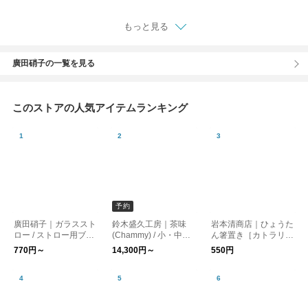
もっと見る
廣田硝子の一覧を見る
このストアの人気アイテムランキング
予約
廣田硝子｜ガラススト
鈴木盛久工房｜茶味
岩本清商店｜ひょうた
ロー / ストロー用ブラ
(Chammy) / 小・中
ん箸置き［カトラリ
シ［エコ・洗える・マ
［動物・インテリア・
ー・テーブルウェア・
770円～
14,300円～
550円
イストロー］
南部鉄器］
金沢桐工芸］