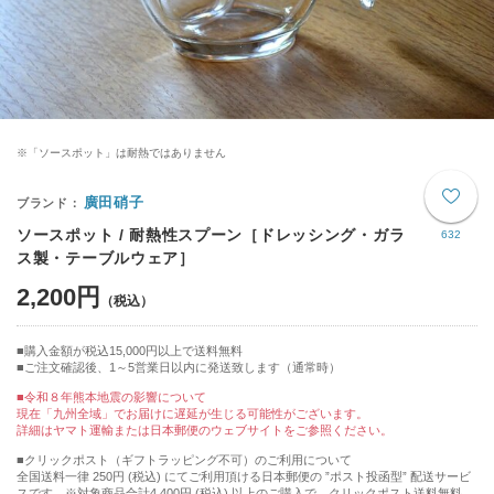
※「ソースポット」は耐熱ではありません
廣田硝子
ソースポット / 耐熱性スプーン［ドレッシング・ガラ
632
ス製・テーブルウェア］
2,200円
購入金額が税込15,000円以上で送料無料
ご注文確認後、1～5営業日以内に発送致します（通常時）
■令和８年熊本地震の影響について
現在「九州全域」でお届けに遅延が生じる可能性がございます。
詳細はヤマト運輸または日本郵便のウェブサイトをご参照ください。
■クリックポスト（ギフトラッピング不可）のご利用について
全国送料一律 250円 (税込) にてご利用頂ける日本郵便の ”ポスト投函型” 配送サービ
スです。※対象商品合計4,400円 (税込) 以上のご購入で、クリックポスト送料無料