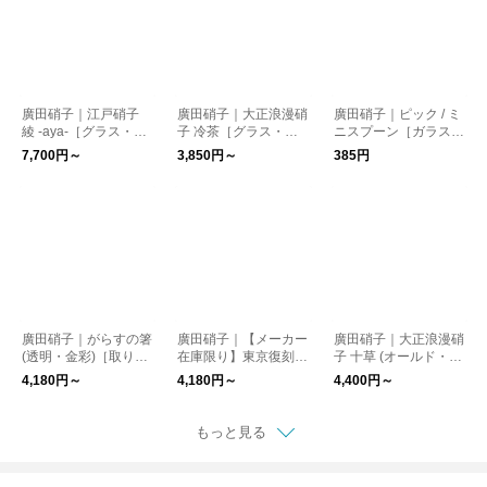
廣田硝子｜江戸硝子
廣田硝子｜大正浪漫硝
廣田硝子｜ピック / ミ
綾 -aya-［グラス・タ
子 冷茶［グラス・コ
ニスプーン［ガラス
ンブラー・ギフト］
ップ・日本製］
製・テーブルウェア・
7,700円～
3,850円～
385円
日本製］
廣田硝子｜がらすの箸
廣田硝子｜【メーカー
廣田硝子｜大正浪漫硝
(透明・金彩)［取り
在庫限り】東京復刻ガ
子 十草 (オールド・タ
箸・取り分け箸・日本
ラス BRUNCH (ブラ
ンブラー)［グラス・
4,180円～
4,180円～
4,400円～
製］
ンチ)［コップ・グラ
コップ・日本製］
ス・日本製］
もっと見る