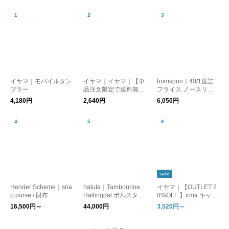
イヤマ｜モバイルタン
イヤマ｜イヤマ｜【単
homspun｜40/1度詰
ブラー
品注文限定で送料無
フライス ノースリー
料】ブルートートバッ
ブ / タンクトップ
4,180円
2,640円
6,050円
グ
sale
Hender Scheme｜sna
haluta｜Tambourine
イヤマ｜【OUTLET 2
p purse / 財布
Hallingdal ボルスター
0%OFF 】irma キャン
クッション small
バストートバッグ 各
16,500円～
44,000円
3,520円～
種