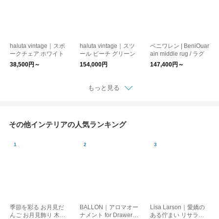
haluta vintage｜スポ
haluta vintage｜スツ
ベニワレン | BeniOuar
ークチェア ホワイト
ール ビーチ グリーン
ain middle rug / ラグ
38,500円～
154,000円
147,400円～
もっと見る
その他インテリアの人気ランキング
季節を彩る お月見だ
BALLON｜アロマオー
Lisa Larson｜愛嬌の
んご お月見飾り 木製
ナメント for Drawer D
ある佇まい リサラー