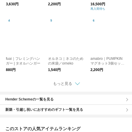
／ISLE SIGN インテリ
AIFUKU Face A
ソン ディエチキャッ
3,630円
2,200円
16,500円
ア 雑貨 十五夜 秋
ト
再入荷待ち
fuai｜フレミングハン
オルネコ｜ネコのため
amabro｜PUMPKIN
ガー | タオルハンガー
の米袋／orneko
マグネット3個セット
【インテリア小物】
880円
1,540円
2,200円
もっと見る
Hender Schemeの一覧を見る
新築・引越し祝いにおすすめのギフト一覧を見る
このストアの人気アイテムランキング