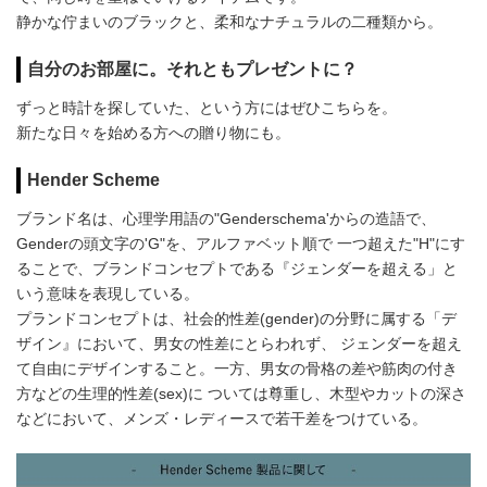
静かな佇まいのブラックと、柔和なナチュラルの二種類から。
自分のお部屋に。それともプレゼントに？
ずっと時計を探していた、という方にはぜひこちらを。
新たな日々を始める方への贈り物にも。
Hender Scheme
ブランド名は、心理学用語の"Genderschema'からの造語で、
Genderの頭文字の'G"を、アルファベット順で 一つ超えた"H"にす
ることで、ブランドコンセプトである『ジェンダーを超える」と
いう意味を表現している。
プランドコンセプトは、社会的性差(gender)の分野に属する「デ
ザイン』において、男女の性差にとらわれず、 ジェンダーを超え
て自由にデザインすること。一方、男女の骨格の差や筋肉の付き
方などの生理的性差(sex)に ついては尊重し、木型やカットの深さ
などにおいて、メンズ・レディースで若干差をつけている。