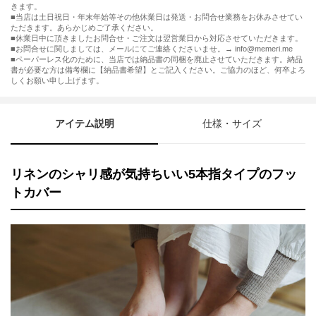
きます。
■当店は土日祝日・年末年始等その他休業日は発送・お問合せ業務をお休みさせてい
ただきます。あらかじめご了承ください。
■休業日中に頂きましたお問合せ・ご注文は翌営業日から対応させていただきます。
■お問合せに関しましては、メールにてご連絡くださいませ。→ info@memeri.me
■ペーパーレス化のために、当店では納品書の同梱を廃止させていただきます。納品
書が必要な方は備考欄に【納品書希望】とご記入ください。ご協力のほど、何卒よろ
しくお願い申し上げます。
アイテム説明
仕様・サイズ
リネンのシャリ感が気持ちいい5本指タイプのフッ
トカバー