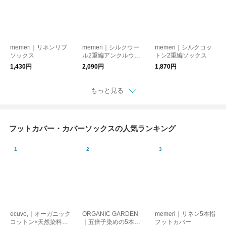
memeri｜リネンリブ
memeri｜シルクウー
memeri｜シルクコッ
ソックス
ル2重編アンクルウォ
トン2重編ソックス
ーマー
1,430円
2,090円
1,870円
もっと見る
フットカバー・カバーソックスの人気ランキング
ecuvo,｜オーガニック
ORGANIC GARDEN
memeri｜リネン5本指
コットン×天然染料
｜五倍子染めの5本指
フットカバー