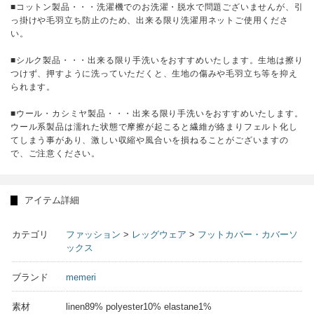
■コットン製品・・・洗濯機でのお洗濯・脱水で問題ございませんが、引
っ掛けや毛羽立ち防止のため、出来る限り洗濯用ネットご使用くださ
い。
■シルク製品・・・出来る限り手洗いをおすすめいたします。生地は擦り
つけず、押すように洗っていただくと、生地の傷みや毛羽立ち等を抑え
られます。
■ウール・カシミヤ製品・・・出来る限り手洗いをおすすめいたします。
ウール系製品は濡れた状態で摩擦が起こると繊維が絡まりフェルト化し
てしまう事があり、激しい収縮や風合いを損ねることがございますの
で、ご注意ください。
アイテム詳細
カテゴリ
ファッション
>
レッグウェア
>
フットカバー・カバーソ
ックス
ブランド
memeri
素材
linen89% polyester10% elastane1%