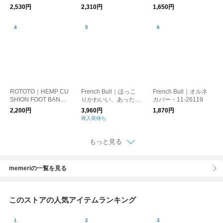
ニットスリッパ
カバーソックス
2,530円
2,310円
1,650円
ROTOTO｜HEMP CU
French Bull｜ほっこ
French Bull｜オルネ
SHION FOOT BAND
りかわいい、あったか
カバー・11-26119
ヘンプクッション フ
ルームソックス ヒポ
2,200円
3,960円
1,870円
ットバンド 靴下 ソッ
ポルームカバー
再入荷待ち
クス r1596
もっと見る
memeriの一覧を見る
このストアの人気アイテムランキング