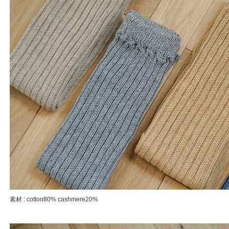
素材 : cotton80% cashmere20%