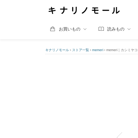
お買いもの
読みもの
キナリノモール
›
ストア一覧
›
memeri
›
memeri｜カシミ