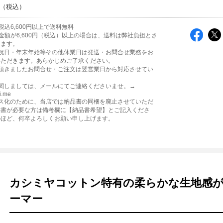
税込6,600円以上で送料無料
金額が6,600円（税込）以上の場合は、送料は弊社負担とさ
きます。
日祝日・年末年始等その他休業日は発送・お問合せ業務をお
いただきます。あらかじめご了承ください。
に頂きましたお問合せ・ご注文は翌営業日から対応させてい
。
関しましては、メールにてご連絡くださいませ。→
i.me
レス化のために、当店では納品書の同梱を廃止させていただ
品書が必要な方は備考欄に【納品書希望】とご記入くださ
のほど、何卒よろしくお願い申し上げます。
カシミヤコットン特有の柔らかな生地感が
ーマー