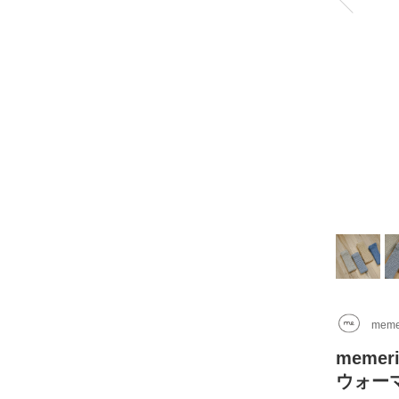
meme
mem
ウォー