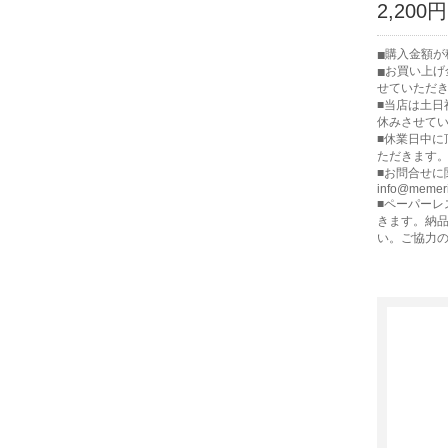
2,200円
購入金額が
お買い上げ
せていただ
■当店は土
休みさせて
■休業日中
ただきます
■お問合せに
info@memer
■ペーパー
きます。納
い。ご協力