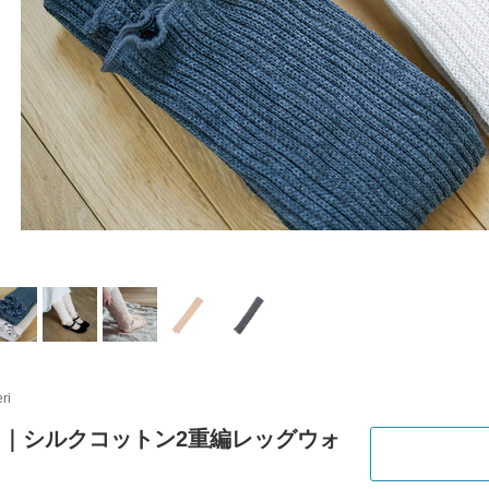
ri
ri｜シルクコットン2重編レッグウォ