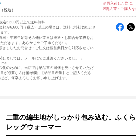
ち
※再入荷した際に、
※再入荷・ご購入を
税込6,600円以上で送料無料
金額が6,600円（税込）以上の場合は、送料は弊社負担とさ
きます。
日祝日・年末年始等その他休業日は発送・お問合せ業務をお
いただきます。あらかじめご了承ください。
に頂きましたお問合せ・ご注文は翌営業日から対応させてい
。
関しましては、メールにてご連絡くださいませ。→
i.me
レス化のために、当店では納品書の同梱を廃止させていただ
品書が必要な方は備考欄に【納品書希望】とご記入くださ
のほど、何卒よろしくお願い申し上げます。
二重の編生地がしっかり包み込む。ふく
レッグウォーマー