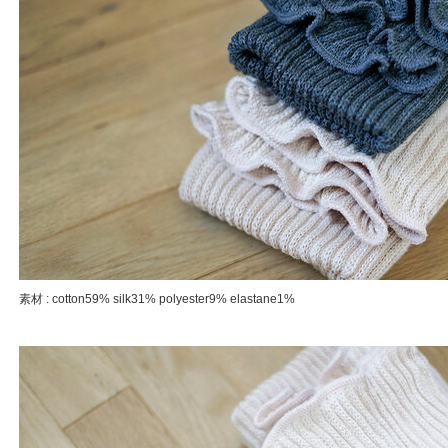
素材 : cotton59% silk31% polyester9% elastane1%