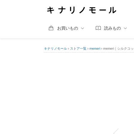
お買いもの
読みもの
キナリノモール
›
ストア一覧
›
memeri
›
memeri｜シルク