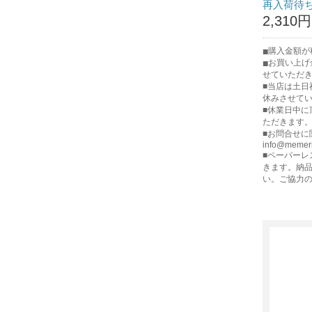
再入荷待
2,310円
購入金額が
お買い上げ
せていただ
■当店は土
休みさせて
■休業日中
ただきます
■お問合せに
info@memer
■ペーパー
きます。納
い。ご協力