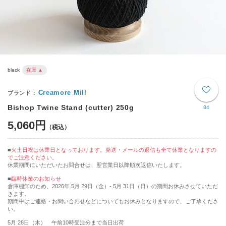
black
在庫 ▲
Creamore Mill
Bishop Twine Stand (cutter) 250g
84
5,060円
火土日祝は休業日となっております。発送・メールの返信も全て休業となりますの
でご注意ください。
休業期間にいただいたお問合せは、翌営業日以降順次返信いたします。
■
臨時休業のお知らせ
倉庫棚卸のため、2026年 5月 29日（金）- 5月 31日（日）の期間お休みさせていただ
きます。
期間中はご連絡・お問い合わせなどについてもお休みとなりますので、ご了承くださ
い。
5月 28日（木） 午前10時受注分まで当日出荷