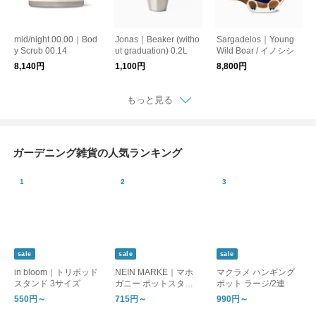
mid/night 00.00｜Bod
Jonas｜Beaker (witho
Sargadelos｜Young
y Scrub 00.14
ut graduation) 0.2L
Wild Boar / イノシシ
8,140円
1,100円
8,800円
もっと見る
ガーデニング雑貨の人気ランキング
sale
sale
sale
in bloom｜トリポッド
NEIN MARKE｜マホ
マクラメ ハンギング
スタンド 3サイズ
ガニー ポットスタン
ポット ラージ/2連
ド4種
550円～
715円～
990円～