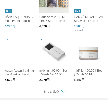
sale
sale
HÄNSKA｜FUNDA Si
Carta Varese｜CIRCL
CARRÉ ROYAL｜JAN
mple Phone Pouch M
EBOX SET - geometri
SIAUX card holder
esh
c pattern
6,270円
4,070円
3,564円
sold out
Austin Austin｜palmar
mid/night 00.00｜Bod
mid/night 00.00｜Bod
osa & vetiver hand cre
y Wash Bar 00.34
y Scrub 00.14
am 50ml
4,620円
2,970円
8,140円
もっと見る