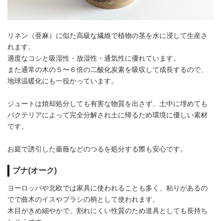
リネン（亜麻）に似た高級な繊維で植物の茎を水に浸して生産さ
れます。
適度なコシと吸湿性・放湿性・通気性に優れています。
また通常の木の５〜６倍の二酸化炭素を吸収して成長するので、
地球温暖化にも一役かっています。
ジュートは焼却処分しても有害な物質を出さず、土中に埋めても
バクテリアによって完全分解され土に帰るため環境に優しい素材
です。
お庭で誘引した薔薇などのつるを処分する際も安心です。
ブナ(オーク)
ヨーロッパや北欧では家具に使われることも多く、粘りがあるの
でで曲木のイスやブラシの柄として使われます。
木目がきめ細やかで、割れにくい性質のため道具としても長持ち