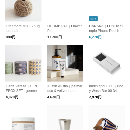
sale
Creamore Mill｜250g
UDUMBARA｜Flower
HÄNSKA｜FUNDA Si
jute ball
Pot
mple Phone Pouch M
esh
880円
13,200円
6,270円
Carta Varese｜CIRCL
Austin Austin｜palmar
mid/night 00.00｜Bod
EBOX SET - geometri
osa & vetiver hand cre
y Wash Bar 00.34
c pattern
am 50ml
4,070円
4,620円
2,970円