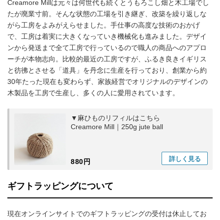
Creamore Millは元々は何世代も続くとうもろこし畑と木工場でし
たが廃業寸前。そんな状態の工場を引き継ぎ、改築を繰り返しな
がら工房をよみがえらせました。手仕事の高度な技術のおかげ
で、工房は着実に大きくなっていき機械化も進みました。デザイ
ンから発送まで全て工房で行っているので職人の商品へのアプロ
ーチが本物志向。比較的最近の工房ですが、ふるき良きイギリス
と彷彿とさせる「道具」を丹念に生産を行っており、創業から約
30年たった現在も変わらず、家族経営でオリジナルのデザインの
木製品を工房で生産し、多くの人に愛用されています。
▼麻ひものリフィルはこちら
Creamore Mill｜250g jute ball
詳しく
見る
880円
ギフトラッピングについて
現在オンラインサイトでのギフトラッピングの受付は休止してお