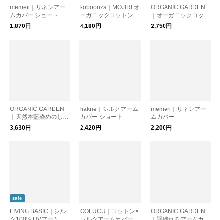
memeri｜リネンアー
kobooriza｜MOJIRI オ
ORGANIC GARDEN
ムカバー ショート
ーガニックコットン
｜オーガニックコット
アームカバー
ン100％の指付きアー
1,870円
4,180円
2,750円
ムカバー【UV・紫外
線対策】【オーガニッ
クコットン】
ORGANIC GARDEN
hakne｜シルクアーム
memeri｜リネンアー
｜天然本藍染めのしめ
カバー ショート
ムカバー
つけないアームカバー
3,630円
2,420円
2,200円
【日除け】【オーガニ
ックコットン】【紫外
線対策】
sale
LIVING BASIC｜シル
COFUCU｜コットン×
ORGANIC GARDEN
ク100% UVアームカ
シルクアームカバー
｜羽織れるアームカバ