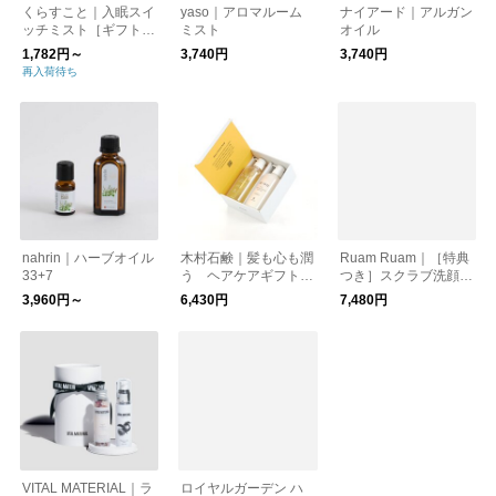
くらすこと｜入眠スイ
yaso｜アロマルーム
ナイアード｜アルガン
ッチミスト［ギフト/
ミスト
オイル
贈り物］
1,782円～
3,740円
3,740円
再入荷待ち
nahrin｜ハーブオイル
木村石鹸｜髪も心も潤
Ruam Ruam｜［特典
33+7
う ヘアケアギフト
つき］スクラブ洗顔ジ
（J1）
ェル+引き締め化粧水
3,960円～
6,430円
7,480円
VITAL MATERIAL｜ラ
ロイヤルガーデン ハ