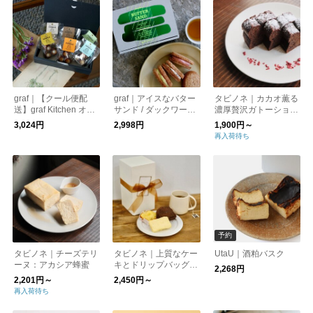
graf｜【クール便配
graf｜アイスなバター
タビノネ｜カカオ薫る
送】graf Kitchen オリ
サンド / ダックワーズ
濃厚贅沢ガトーショコ
ジナル カヌレアソー
6種セット graf kitchen
ラ
3,024円
2,998円
1,900円～
トBOX
再入荷待ち
予約
タビノネ｜チーズテリ
タビノネ｜上質なケー
UtaU｜酒粕バスク
ーヌ：アカシア蜂蜜
キとドリップバッグコ
2,268円
ーヒーのバースデーセ
2,201円～
2,450円～
ット
再入荷待ち