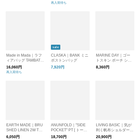
ッグ mi-it008
スカラー4色
再入荷待ち
sale
Made in Mada｜ラフ
CLASKA｜BANK ミニ
MARINE DAY｜ゴー
ィアバッグ TAMBATR
ボストンバッグ
トスキン ポーチ ショ
A｜リュック ショルダ
ルダーバッグ “SOE” s
16,060円
7,920円
8,360円
ーバッグ
oe-fn ドット柄
再入荷待ち
EARTH MADE｜BRU
ANUNFOLD｜"SIDE
LIVING BASIC｜気が
SHED LINEN 2W TAL
POCKET" PT [ トート
利く帆布ショルダー
L TOTE
バッグ・ショルダーバ
新生活 ショルダーバ
6,050円
18,700円
20,900円
ッグ ]
ッグ 日本製