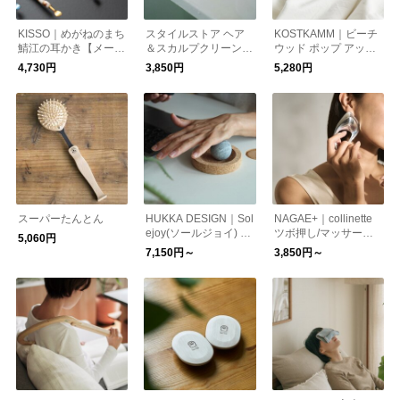
KISSO｜めがねのまち
スタイルストア ヘア
KOSTKAMM｜ビーチ
鯖江の耳かき【メール
＆スカルプクリーンブ
ウッド ポップ アップ
便可】
ラシ
ブラシ 4580-ms
4,730円
3,850円
5,280円
スーパーたんとん
HUKKA DESIGN｜Sol
NAGAE+｜collinette
ejoy(ソールジョイ) フ
ツボ押し/マッサージ/
5,060円
ットケアストーン
リラクセーション
7,150円～
3,850円～