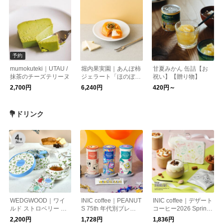
予約
mumokuteki｜UTAU /
堀内果実園｜あんぽ柿
甘夏みかん 缶詰【お
抹茶のチーズテリーヌ
ジェラート「ほのぼ
祝い】【贈り物】
の」
2,700円
6,240円
420円～
💐ドリンク
WEDGWOOD｜ワイ
INIC coffee｜PEANUT
INIC coffee｜デザート
ルド ストロベリー テ
S 75th 年代別ブレン
コーヒー2026 Spring
ィーバッグ WSN-36P
ド
缶 3C
2,200円
1,728円
1,836円