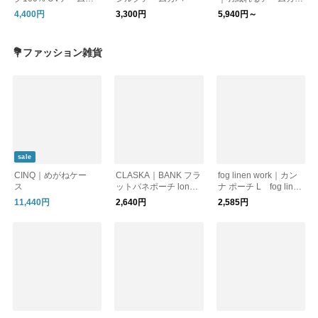
バー UVケア 日本製
ー 【アームカバー】
4,400円
3,300円
5,940円～
水洗い可
【日焼け対策】
💐ファッション雑貨
sale
CINQ｜めがねケー
CLASKA｜BANK フラ
fog linen work｜カン
ス
ットバネポーチ long
ナ ポーチ L fog linen
with hook
work フォグリネン
11,440円
2,640円
2,585円
ワーク