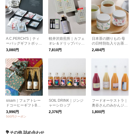
A.C.PERCH'S｜ティ
軽井沢焙煎所｜カフェ
日本茶の贈りもの 母
ーバッグギフトボック
オレ＆ドリップバッグ
の日特別缶入りお茶セ
ス
ギフト
ット ギフト
3,080円
7,810円
2,484円
sisam｜フェアトレー
SOIL DRINK｜ジンジ
フードオーケストラ｜
ドコーヒーギフトB
ャーシロップ
奥谷さんのみかんジュ
（カフェオレベース×
ース
3,996円
2,376円
1,800円
2本）【お中元】【ギ
500円クーポン
フトおすすめ】【フィ
リピンコーヒー】
💐その他 詰め合わせ