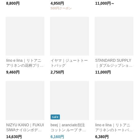
トール
ックコットン】【ギフ
ル(ブルー) ｜ 大判ボ
8,800円
4,950円
11,000円～
トおすすめ】【薄手】
リューム 【ストー
500円クーポン
ル】【ギフトにおすす
め】
lino e lina｜リトアニ
イヤマ｜ジュートトー
STANDARD SUPPLY
アリネンの花柄プリン
トバッグ
｜ダブルジップショル
トショール・ストール
ダーM "SIMPLICITY "
9,460円
2,750円
11,000円
フロレゾン｜全2柄
W ZIP SHOULDER M
スタンダードサプライ
プレゼント ショルダ
ーバッグ ギフト
sale
NIZYU KANO｜FUKUI
beej｜aranciato別注
lino e lina｜リトアニ
SIWAナイロンボディ
コットン ループ チェ
アリネンのトートバッ
バッグ S
ック ビッグ トートバ
グ マノン｜ニュアン
14,630円
6,160円
6,380円