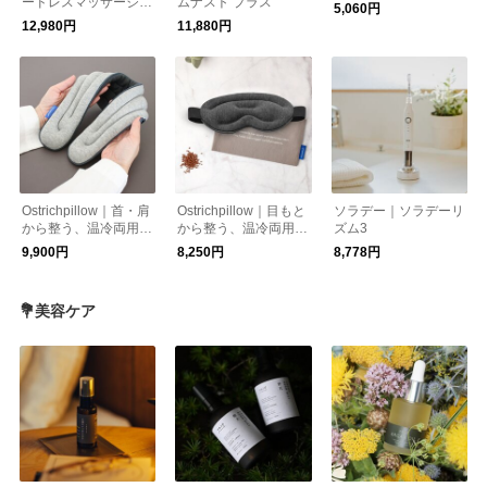
ードレスマッサージ機
ムナスト プラス
5,060円
KSM-2401
12,980円
11,880円
Ostrichpillow｜首・肩
Ostrichpillow｜目もと
ソラデー｜ソラデーリ
から整う、温冷両用ネ
から整う、温冷両用
ズム3
ックピロー【夏小物】
アイマスク【夏小物】
9,900円
8,250円
8,778円
💐美容ケア