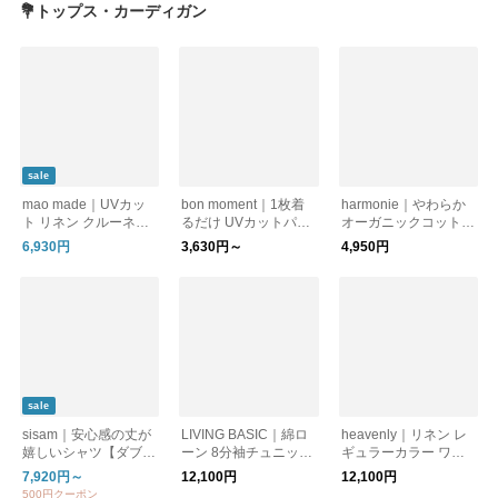
💐トップス・カーディガン
sale
mao made｜UVカッ
bon moment｜1枚着
harmonie｜やわらか
ト リネン クルーネッ
るだけ UVカットパー
オーガニックコットン
ク カーディガン 6111
カー UPF50＋ UVカッ
100％ 5分袖タートル
6,930円
3,630円～
4,950円
13 母の日
ト率99％
ネック 半袖シャツ
sale
sisam｜安心感の丈が
LIVING BASIC｜綿ロ
heavenly｜リネン レ
嬉しいシャツ【ダブル
ーン 8分袖チュニック
ギュラーカラー ワイ
ガーゼ】【長袖シャ
ブラウス トップス
ドシャツ 2613022
7,920円～
12,100円
12,100円
ツ】【ゆったり】 / W
ギフト 春夏 綿100%
500円クーポン