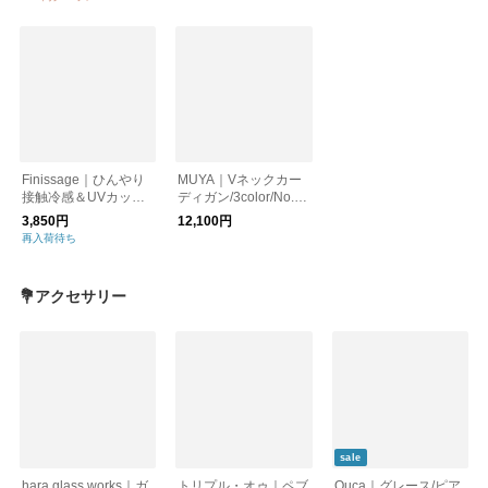
Gリラックスシャツ
Finissage｜ひんやり
MUYA｜Vネックカー
接触冷感＆UVカット
ディガン/3color/No.26
サニーキャリングボレ
58
3,850円
12,100円
ロ カーディガン/紫
再入荷待ち
外線対策/熱中症対策/
冷房対策
💐アクセサリー
sale
hara glass works｜ガ
トリプル・オゥ｜ペブ
Ouca｜グレース/ピア