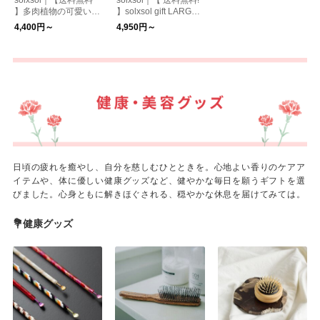
】多肉植物の可愛い寄
】solxsol gift LARGE /
せ植えをギフトに / 多
SUCCULENTS
4,400円～
4,950円～
肉植物の寄せ植えギフ
ト 母の日ギフト
日頃の疲れを癒やし、自分を慈しむひとときを。心地よい香りのケアア
イテムや、体に優しい健康グッズなど、健やかな毎日を願うギフトを選
びました。心身ともに解きほぐされる、穏やかな休息を届けてみては。
💐健康グッズ