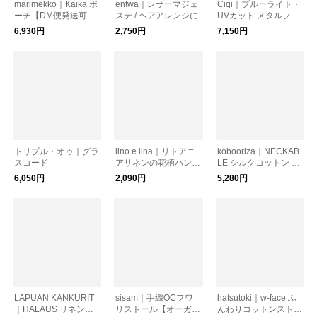
marimekko｜Kaika ポ
entwa｜レザーマジェ
Ciqi｜ブルーライト・
ーチ【DM便発送可
ステ / ヘアアレンジに
UVカット メタルフレ
能】
ームリーディンググラ
6,930円
2,750円
7,150円
ス 老眼鏡 “Natalie” nat
alie
トリプル・オゥ｜グラ
lino e lina｜リトアニ
kobooriza｜NECKAB
スコード
アリネンの花柄ハンカ
LE シルクコットン パ
チ フロレゾン｜全3柄
ーカースヌード
6,050円
2,090円
5,280円
LAPUAN KANKURIT
sisam｜手織OCフワ
hatsutoki｜w-face ふ
｜HALAUS リネンス
リストール【オーガニ
んわりコットンストー