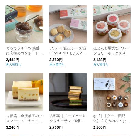
まるでフルーツ 完熟
フルーツ餡とチーズ餡
ほとんど果実なフルー
南高梅のコンポート＆
ORAGENO モナカ2種
ツゼリーボックス 4個
グラッセ／紀州紅梅園
セット／大野農園
セット（もも×2 なし
2,484円
3,780円
2,138円
りんご） ／大野農園
再入荷待ち
再入荷待ち
再入荷待ち
古都美｜金沢柚子のフ
古都美｜チーズケーキ
graf｜【クール便配
ロマージュ・キュイ
クッキーサンド6個入
送】くるみの木 × graf
（冷凍発送）
（冷凍発送）
奈良カヌレ
3,240円
2,700円
2,160円