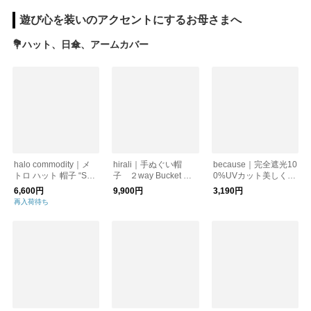
遊び心を装いのアクセントにするお母さまへ
💐ハット、日傘、アームカバー
halo commodity｜メ
hirali｜手ぬぐい帽
because｜完全遮光10
トロ ハット 帽子 “Salt
子 ２way Bucket Hat
0%UVカット美しく守
Path Hat” h261-411
with Sunshade Mask
るフラワーアンブレラ
6,600円
9,900円
3,190円
（晴雨兼用）日傘/紫
再入荷待ち
外線対策