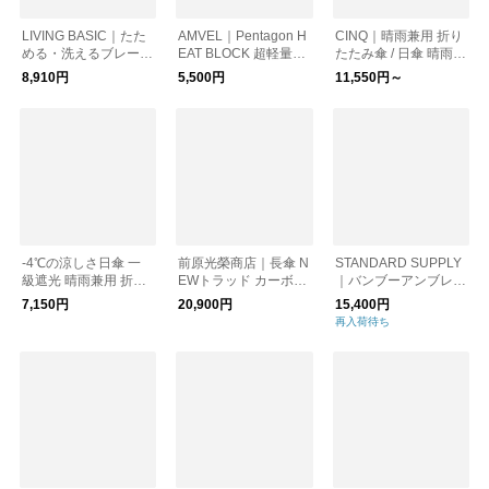
LIVING BASIC｜たた
AMVEL｜Pentagon H
CINQ｜晴雨兼用 折り
める・洗えるブレード
EAT BLOCK 超軽量の
たたみ傘 / 日傘 晴雨兼
クロッシェ 帽子 母の
晴雨兼用傘 日傘 折り
用傘［UVケア/紫外線
8,910円
5,500円
11,550円～
日
たたみ傘 レイングッ
対策/母の日］
ズ UVケア ギフト
-4℃の涼しさ日傘 一
前原光榮商店｜長傘 N
STANDARD SUPPLY
級遮光 晴雨兼用 折り
EWトラッド カーボン
｜バンブーアンブレラ
畳み傘 サマーシール
16本骨 55cm
"RAINY" BAMBOO U
7,150円
20,900円
15,400円
ド(R) ／kiten.lab キテ
MBRELLA スタンダー
再入荷待ち
ン ラボ
ドサプライ プレゼン
ト 日傘 ギフト