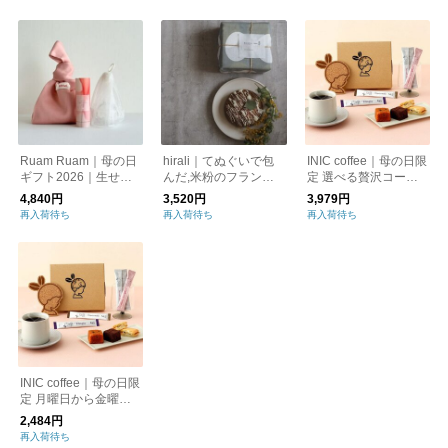
Ruam Ruam｜母の日
hirali｜てぬぐいで包
INIC coffee｜母の日限
ギフト2026｜生せっ
んだ,米粉のフランボ
定 選べる贅沢コーヒ
けんセット【キナリノ
ワーズケーキ 母の日
ー飲み比べ&スイーツ
4,840円
3,520円
3,979円
限定】
ギフト
ギフト
再入荷待ち
再入荷待ち
再入荷待ち
INIC coffee｜母の日限
定 月曜日から金曜日
までのコーヒーギフト
2,484円
再入荷待ち