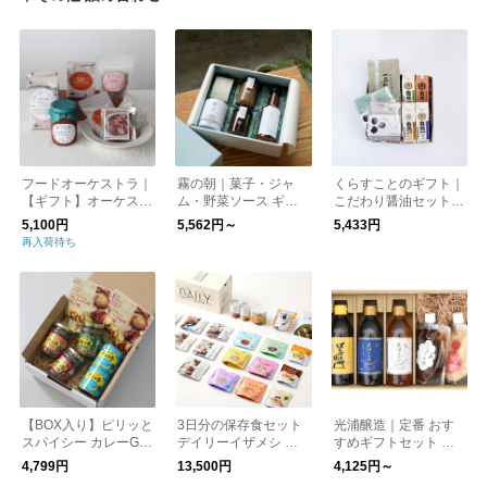
フードオーケストラ｜
霧の朝｜菓子・ジャ
くらすことのギフト｜
【ギフト】オーケスト
ム・野菜ソース ギフ
こだわり醤油セット
ラぜんぶセット
トセット | お中元
［ギフト/贈り物］
5,100円
5,562円～
5,433円
【ラッピング料金込
再入荷待ち
み】
【BOX入り】ピリッと
3日分の保存食セット
光浦醸造｜定番 おす
スパイシー カレーGIF
デイリーイザメシ 防
すめギフトセット ＜B
Tセット ｜ ギフト
災 ／IZAMESHI イザ
OX入り＞
4,799円
13,500円
4,125円～
セット お中元
メシ【送料無料】