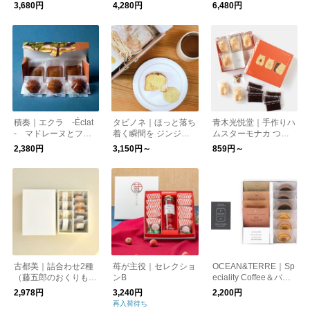
缶】
ャ（4種）
い・ご返礼にふさわし
3,680円
4,280円
6,480円
い上質なギフト
積奏｜エクラ -Éclat
タビノネ｜ほっと落ち
青木光悦堂｜手作りハ
- マドレーヌとフィ
着く瞬間を ジンジャ
ムスターモナカ つぶ
ナンシェの詰め合わせ
ーシロップとシトロン
餡 2個入り・6個入り
2,380円
3,150円～
859円～
のセット
古都美｜詰合わせ2種
苺が主役｜セレクショ
OCEAN&TERRE｜Sp
（藤五郎のおくりも
ンB
eciality Coffee＆バー
の・金澤パウンド）
ムセットA
2,978円
3,240円
2,200円
再入荷待ち