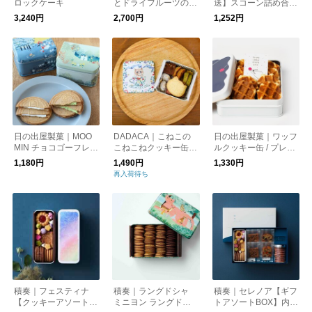
ロックケーキ
とドライフルーツの贅
送】スコーン詰め合わ
沢ブラウニー ９個
せ
3,240円
2,700円
1,252円
【メーカー直送】
日の出屋製菓｜MOO
DADACA｜こねこの
日の出屋製菓｜ワッフ
MIN チョコゴーフレッ
こねこねクッキー缶mi
ルクッキー缶 / プレー
ト いちご・抹茶
ni Happy Days
ン・チーズ
1,180円
1,490円
1,330円
再入荷待ち
積奏｜フェスティナ
積奏｜ラングドシャ
積奏｜セレノア【ギフ
【クッキーアソート
ミニヨン ラングドシ
トアソートBOX】内祝