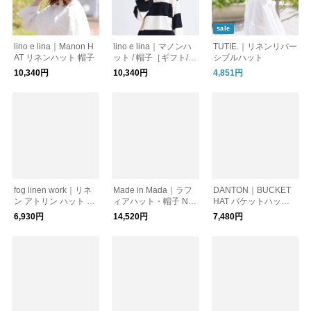
sale
lino e lina｜Manon H
lino e lina｜マノンハ
TUTIE.｜リネンリバー
AT リネンハット 帽子
ット / 帽子［ギフト/贈
シブルハット
り物/UVケア/紫外線対
10,340円
10,340円
4,851円
策］
fog linen work｜リネ
Made in Mada｜ラフ
DANTON｜BUCKET
ン アトリン ハット U
ィアハット・帽子 NE
HAT バケットハット
V 紫外線対策
W GASTON
(DT-H0047PES)
6,930円
14,520円
7,480円