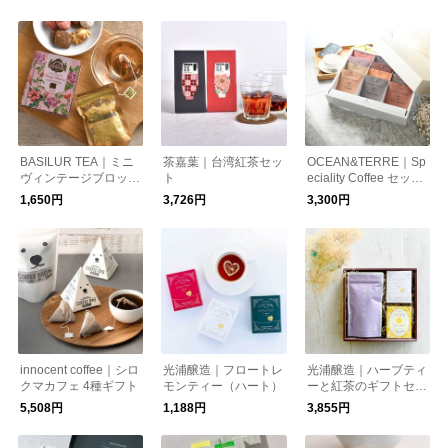
BASILUR TEA｜ミニ
茶嘉葉｜台湾紅茶セッ
OCEAN&TERRE｜Sp
ヴィンテージブロッサ
ト
eciality Coffee セット
ム・ローズファンタジ
C
1,650円
3,726円
3,300円
ー
innocent coffee｜シロ
光浦醸造｜フロートレ
光浦醸造｜ハーブティ
クマカフェ 4種ギフト
モンティー（ハート）
ーと紅茶のギフトセッ
ト ＜BOX入り＞
5,508円
1,188円
3,855円