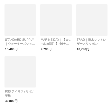
STANDARD SUPPLY
MARINE DAY｜【 ara
TRAD｜撥水ソフトレ
｜ウォーキーズショル
nciato別注 】 66ナイ
ザースリッポン
ダー "SIMPLICITY" W
ロン トートバッグ “PA
15,400円
9,790円
10,780円
ALKIES SHOULDER
LM” palm【2026ss先
スタンダードサプライ
行受注会】
ショルダーバッグ ギ
フト
IRIS アイリス / サボ /
革靴
30,800円