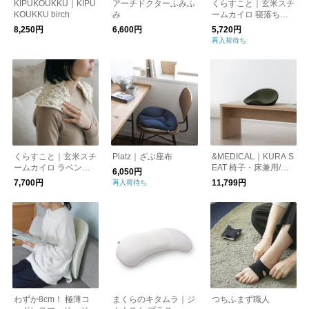
KIPUKOUKKU｜KIPU
アーチドクターふみふ
くらすこと｜玄米スチ
KOUKKU birch
み
ームカイロ 寝落ちセ
ット［ギフト/贈り物/
8,250円
6,600円
5,720円
新生活/温活・冷え取
再入荷待ち
り］
くらすこと｜玄米スチ
Platz｜ざぶ座布
&MEDICAL｜KURA S
ームカイロ ラベンダ
EAT 椅子・床兼用/腰
6,050円
ー（肩・首・全身用）
痛
7,700円
11,799円
再入荷待ち
［ギフト/贈り物/新生
活/温活・冷え取り］
わずか8cm！ 極薄コ
まくらのキタムラ｜ジ
つちふまず職人