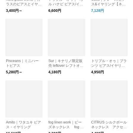
ラスのピアスとイヤリ
ル ハナビ ピアス/イヤ
ス&イヤリング【ネコ
ング（ふんわりスクエ
リングヤリング
ポス対応】
3,400円～
6,600円
7,128円
ア・ダイヤ）【ピア
ス・イヤリング】【プ
レゼント】【クリスマ
ス】
Pisceans｜ミニハー
Sur｜キナリノ限定販
トリプル・オゥ｜プラ
トピアス
売 leftover レフトオー
ンツ ピアス/イヤリン
バー_イヤリング・ピ
グ
5,280円～
4,180円
4,950円
アス
Amito｜ワタユキ ピア
fog linen work｜ビー
CITRUS シルクボール
ス・イヤリング
ズネックレス fog lin
ネックレス アクセサ
en work フォグリネ
リー ギフト