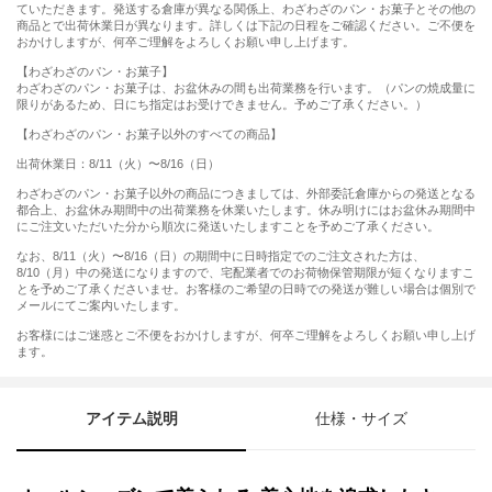
ていただきます。発送する倉庫が異なる関係上、わざわざのパン・お菓子とその他の
商品とで出荷休業日が異なります。詳しくは下記の日程をご確認ください。ご不便を
おかけしますが、何卒ご理解をよろしくお願い申し上げます。
【わざわざのパン・お菓子】
わざわざのパン・お菓子は、お盆休みの間も出荷業務を行います。（パンの焼成量に
限りがあるため、日にち指定はお受けできません。予めご了承ください。）
【わざわざのパン・お菓子以外のすべての商品】
出荷休業日：8/11（火）〜8/16（日）
わざわざのパン・お菓子以外の商品につきましては、外部委託倉庫からの発送となる
都合上、お盆休み期間中の出荷業務を休業いたします。休み明けにはお盆休み期間中
にご注文いただいた分から順次に発送いたしますことを予めご了承ください。
なお、8/11（火）〜8/16（日）の期間中に日時指定でのご注文された方は、
8/10（月）中の発送になりますので、宅配業者でのお荷物保管期限が短くなりますこ
とを予めご了承くださいませ。お客様のご希望の日時での発送が難しい場合は個別で
メールにてご案内いたします。
お客様にはご迷惑とご不便をおかけしますが、何卒ご理解をよろしくお願い申し上げ
ます。
アイテム説明
仕様・サイズ