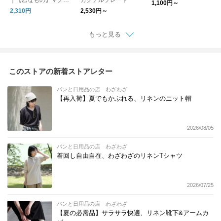
｜【乙なもの】マグカ
カクテルプレート
1,100円～
ップ Mサイズ
2,310円
2,530円～
もっと見る
このストアの新着ストアレター
パンと日用品の店 わざわざ
【再入荷】夏でもかぶれる、リネンのニット帽
2026/08/05
パンと日用品の店 わざわざ
着回し自由自在、わざわざのリネンTシャツ
2026/07/25
パンと日用品の店 わざわざ
【夏の必需品】サラサラ快適、リネン靴下&アームカ