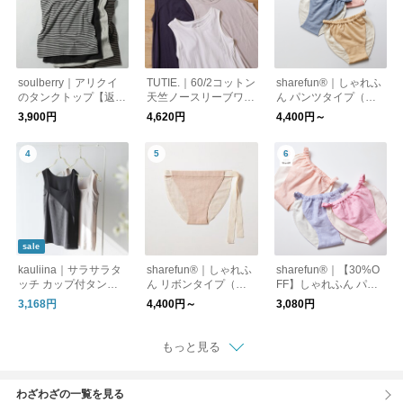
soulberry｜アリクイ
TUTIE.｜60/2コットン
sharefun®｜しゃれふ
のタンクトップ【返
天竺ノースリーブワン
ん パンツタイプ（両
品・交換不可】【ネコ
ピース
面オーガニックガー
3,900円
4,620円
4,400円～
ポス対応】
ゼ）
sale
kauliina｜サラサラタ
sharefun®｜しゃれふ
sharefun®｜【30%O
ッチ カップ付タンク
ん リボンタイプ（両
FF】しゃれふん パン
トップ ブラタンク 吸
面オーガニックガー
ツタイプ XLのみ
3,168円
4,400円～
3,080円
水速乾 接触冷感
ゼ）
もっと見る
わざわざの一覧を見る