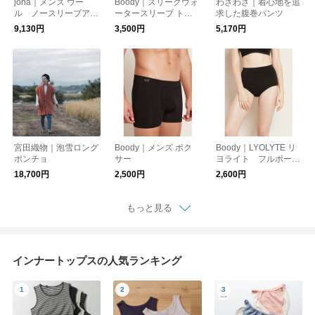
joha｜メンズ ウー
Boody｜スリークウォ
わざわざ｜着心地を追
ル ノースリーブアン
ータースリーブ トッ
求した腹巻パンツ
ダーシャツ
プ
9,130円
3,500円
5,170円
宮田織物｜泡雪ロング
Boody｜メンズ ボク
Boody｜LYOLYTE リ
ポンチョ
サー
ヨライト フルボーイ
レッグブリーフ
18,700円
2,500円
2,600円
もっと見る
インナートップスの人気ランキング