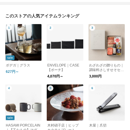
このストアの人気アイテムランキング
sale
ボデガ｜グラス
ENVELOPE｜CASE
わざわざの贈りもの｜
【ポーチ】
調味料さしすせそセッ
627円～
ト【ギフト】
4,070円～
3,000円
sale
HASAMI PORCELAIN
木村硝子店｜ヒップ
木屋｜爪切