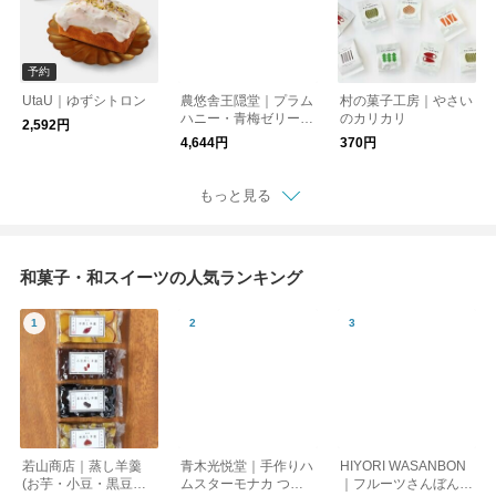
予約
UtaU｜ゆずシトロン
農悠舎王隠堂｜プラム
村の菓子工房｜やさい
ハニー・青梅ゼリーセ
のカリカリ
2,592円
ット
4,644円
370円
もっと見る
和菓子・和スイーツの人気ランキング
若山商店｜蒸し羊羹
青木光悦堂｜手作りハ
HIYORI WASANBON
(お芋・小豆・黒豆・
ムスターモナカ つぶ
｜フルーツさんぼん・