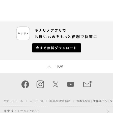
TOP
キナリノモール
ストア一覧
mumokuteki plus
青木光悦堂｜手作りハムスター