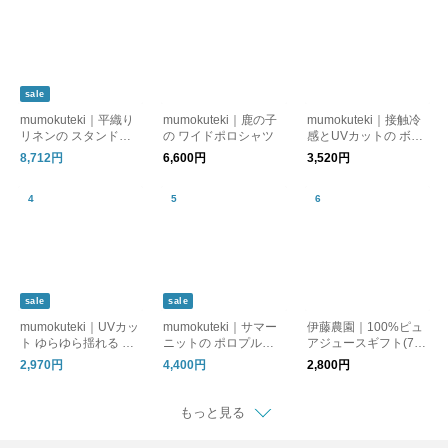
sale
mumokuteki｜平織り
mumokuteki｜鹿の子
mumokuteki｜接触冷
リネンの スタンドカ
の ワイドポロシャツ
感とUVカットの ボッ
ラーシャツ
クスTシャツ
8,712円
6,600円
3,520円
sale
sale
mumokuteki｜UVカッ
mumokuteki｜サマー
伊藤農園｜100%ピュ
ト ゆらゆら揺れる カ
ニットの ポロプルオ
アジュースギフト(750
ーディガンカットソー
ーバー
ml×2本) みかん・はっ
2,970円
4,400円
2,800円
さく
もっと見る