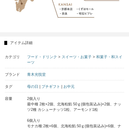
アイテム詳細
カテゴリ
フード・ドリンク
>
スイーツ・お菓子
>
和菓子・和スイ
ーツ
ブランド
青木光悦堂
タグ
母の日
|
プチギフト
|
お中元
容量
2個入り
最中種 2枚×2個、北海粒餡 50ｇ(個包装込み)×2個、ナッ
ツ2種 カシューナッツ1粒、アーモンド1粒
6個入り
モナカ種:2枚×6個、北海粒餡:50ｇ(個包装込み)×6個、ナ