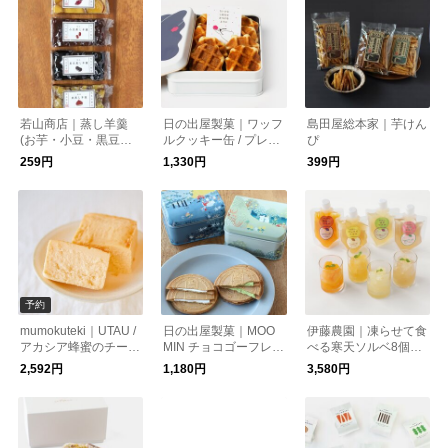
若山商店｜蒸し羊羹
日の出屋製菓｜ワッフ
島田屋総本家｜芋けん
(お芋・小豆・黒豆・
ルクッキー缶 / プレー
ぴ
栗)
ン・チーズ
259円
1,330円
399円
予約
mumokuteki｜UTAU /
日の出屋製菓｜MOO
伊藤農園｜凍らせて食
アカシア蜂蜜のチーズ
MIN チョコゴーフレッ
べる寒天ソルベ8個セ
テリーヌ
ト いちご・抹茶
ット
2,592円
1,180円
3,580円