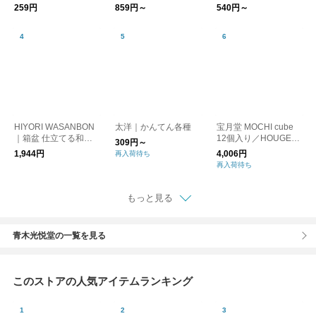
栗)
餡 2個入り・6個入り
クラフトティー
259円
859円～
540円～
HIYORI WASANBON
太洋｜かんてん各種
宝月堂 MOCHI cube
｜箱盆 仕立てる和三
12個入り／HOUGETS
309円～
盆
UDOU / メーカー直送
1,944円
4,006円
再入荷待ち
再入荷待ち
もっと見る
青木光悦堂の一覧を見る
このストアの人気アイテムランキング