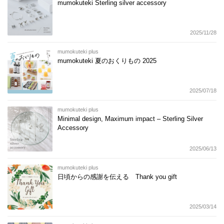
mumokuteki Sterling silver accessory
2025/11/28
mumokuteki plus
mumokuteki 夏のおくりもの 2025
2025/07/18
mumokuteki plus
Minimal design, Maximum impact – Sterling Silver
Accessory
2025/06/13
mumokuteki plus
日頃からの感謝を伝える Thank you gift
2025/03/14