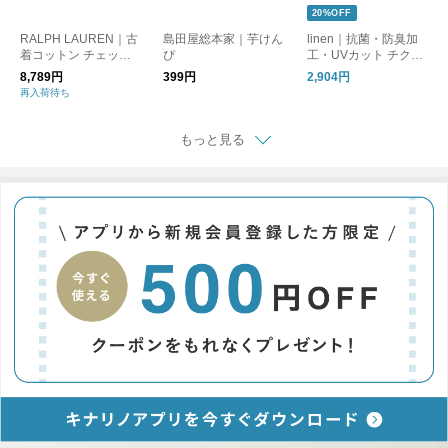
20%OFF
RALPH LAUREN｜古
島田屋総本家｜芋けん
linen｜抗菌・防臭加
着コットン チェック
ぴ
工・UVカット チクチ
半袖シャツ24
クしない麻ストール
8,789円
399円
2,904円
再入荷待ち
もっと見る