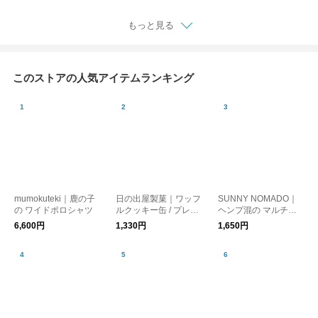
もっと見る
このストアの人気アイテムランキング
mumokuteki｜鹿の子
日の出屋製菓｜ワッフ
SUNNY NOMADO｜
の ワイドポロシャツ
ルクッキー缶 / プレー
ヘンプ混の マルチカ
ン・チーズ
ラーソックス
6,600円
1,330円
1,650円