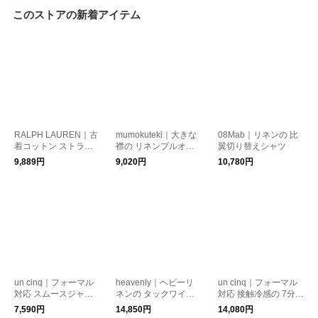
このストアの新着アイテム
RALPH LAUREN｜古
mumokuteki｜大きな
08Mab｜リネンの 比
着コットン ストライ
襟の リネンプルオー
翼切り替えシャツ
プ半袖シャツ23
バー
9,889円
9,020円
10,780円
un cinq｜フォーマル
heavenly｜ヘビーリ
un cinq｜フォーマル
対応 スムースジャー
ネンの タックワイド
対応 接触冷感の 7分袖
ジーの ハーフスリー
パンツ
ジャケット
7,590円
14,850円
14,080円
ブプルオーバー