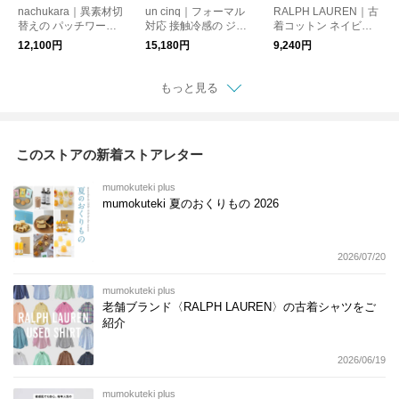
nachukara｜異素材切
un cinq｜フォーマル
RALPH LAUREN｜古
替えの パッチワーク
対応 接触冷感の ジャ
着コットン ネイビー
ワンピース
ンプスーツ
半袖シャツ21
12,100円
15,180円
9,240円
もっと見る
このストアの新着ストアレター
mumokuteki plus
mumokuteki 夏のおくりもの 2026
2026/07/20
mumokuteki plus
老舗ブランド〈RALPH LAUREN〉の古着シャツをご
紹介
2026/06/19
mumokuteki plus