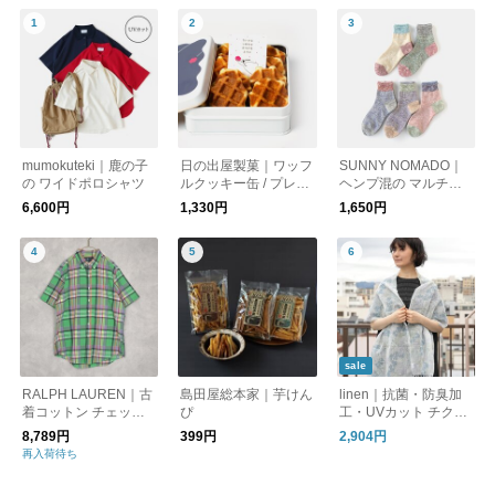
mumokuteki｜鹿の子
日の出屋製菓｜ワッフ
SUNNY NOMADO｜
の ワイドポロシャツ
ルクッキー缶 / プレー
ヘンプ混の マルチカ
ン・チーズ
ラーソックス
6,600円
1,330円
1,650円
sale
RALPH LAUREN｜古
島田屋総本家｜芋けん
linen｜抗菌・防臭加
着コットン チェック
ぴ
工・UVカット チクチ
半袖シャツ24
クしない麻ストール
8,789円
399円
2,904円
再入荷待ち