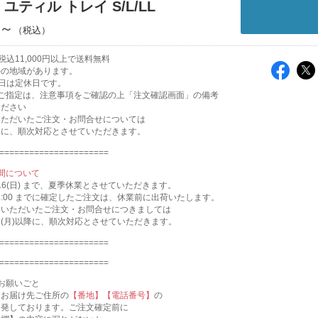
｜ユティル トレイ S/L/LL
円～
込11,000円以上で送料無料
外の地域があります。
日は定休日です。
のご指定は、注意事項をご確認の上「注文確認画面」の備考
ください
いただいたご注文・お問合せについては
降に、順次対応とさせていただきます。
======================
間について
～8/16(日) まで、夏季休業とさせていただきます。
 AM8:00 までに確定したご注文は、休業前に出荷いたします。
にいただいたご注文・お問合せにつきましては
17(月)以降に、順次対応とさせていただきます。
======================
======================
お願いごと
、お届け先ご住所の
【番地】【電話番号】
の
多発しております。ご注文確定前に