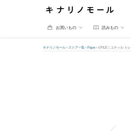
お買いもの
読みもの
キナリノモール
›
ストア一覧
›
Figue
›
UTILE｜ユティル トレイ 