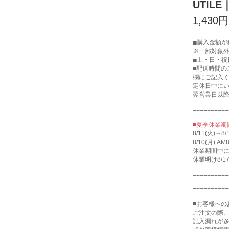
UTILE
1,430
購入金額が税
※一部対象
土・日・祝
■配送時間
欄にご記入
定休日中に
翌営業日以
==========
■夏季休業期
8/11(火)
8/10(月)
休業期間中
休業明け8/
==========
==========
■お客様への
ご注文の際
記入漏れが