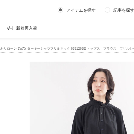
アイテムを探す
記事を探
新着再入荷
ふんわりローン 2WAY ターキーシャツフリルネック 633126BE トップス ブラウス フリル