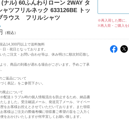
｜(ナル) 60ふんわりローン 2WAY タ
ャツフリルネック 633126BE トッ
ブラウス フリルシャツ
※再入荷した際に、
ち
※再入荷・ご購入を
円
込14,300円以上で送料無料
・日・祝日となっております。
頂いたご注文・お問い合わせ等は、休み明けに順次対応致し
により、商品の到着が遅れる場合がございます。予めご了承
せ。
のご返品について
基づく表記」をご参照下さい。
の廃止について
配や配送トラブル時の個人情報流出を防止するため、納品書
いたしました。受注確認メール、発送完了メール、マイペー
履歴をお客様お控えとさせていただいております。また領収
のお客様はご注文の際備考欄に領収書ご希望の旨をご入力く
不便をおかけいたしますが何卒宜しくお願い致します。