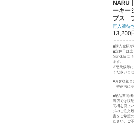
NARU
ーキーシ
プス 
再入荷待
13,200
購入金額が税
定休日は土
※定休日に
ます。
※悪天候等
くださいま
■お客様都合
「特商法に
■納品書同梱
当店では誤
同梱を廃止
ジのご注文
書をご希望
ださい。ご