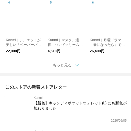
布
Kanmi｜シルエットが
Kanmi｜マスク、通
Kanmi｜月曜ドラマ
美しい「ペーパーバッ
帳、ハンドクリーム
「春になったら」で登
グショルダー」【B24
「キャンディ フラッ
場★便利な２WAY「its
22,000円
4,510円
26,400円
-98】
トポーチ（L）」【PO
u mono 2WAYバッ
21-94】
グ」【B23-88】
もっと見る
このストアの新着ストアレター
Kanmi.
【新色】キャンディポケットウォレット(L) にも新色が
加わりました
2026/08/05