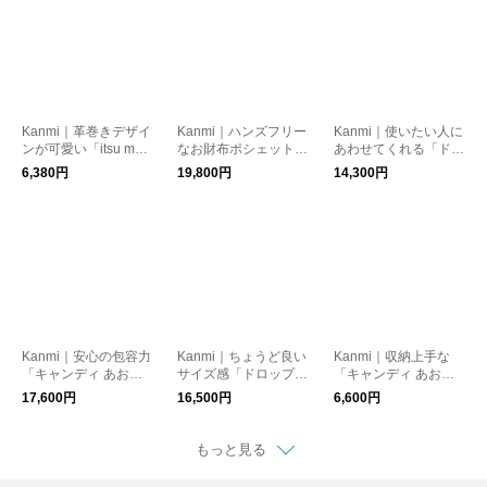
Kanmi｜革巻きデザイ
Kanmi｜ハンズフリー
Kanmi｜使いたい人に
ンが可愛い「itsu mon
なお財布ポシェット
あわせてくれる「ドロ
o 親子がま口」【WL2
「クレープ ロングが
ップツリー ショート
6,380円
19,800円
14,300円
4-58】
ま口ウォレット ポシ
ウォレット」【WL22-
ェット」【WL22-2
23】財布
2】財布
Kanmi｜安心の包容力
Kanmi｜ちょうど良い
Kanmi｜収納上手な
「キャンディ あおり
サイズ感「ドロップツ
「キャンディ あおり
ロングがま口ウォレッ
リー がま口 コンパク
がま口 (S)」【K24-8
17,600円
16,500円
6,600円
ト」【WL24-55】財
トウォレット」【WL2
6】財布
布
3-44】財布
もっと見る