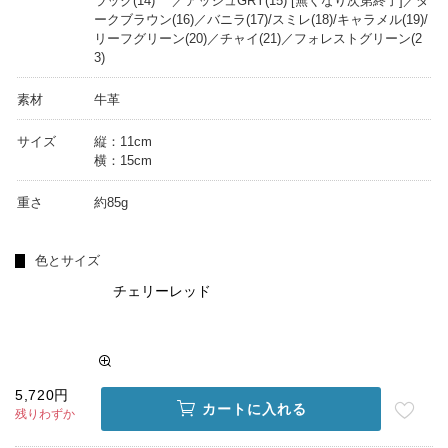
ラック(14) ／アッシュGRY(15) [無くなり次第終了]／ダ
ークブラウン(16)／バニラ(17)/スミレ(18)/キャラメル(19)/
リーフグリーン(20)／チャイ(21)／フォレストグリーン(2
3)
素材
牛革
サイズ
縦：11cm
横：15cm
重さ
約85g
色とサイズ
チェリーレッド
5,720円
カートに入れる
残りわずか