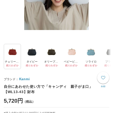
チェリーレッド
ネイビー
オリーブグリーン
ベビーピンク
ソライロ
ブラ
残りわずか
残りわずか
残りわずか
残りわずか
残りわずか
残りわ
Kanmi
自分にあわせた使い方で「キャンディ 親子がま口」
448
【WL13-43】財布
5,720円