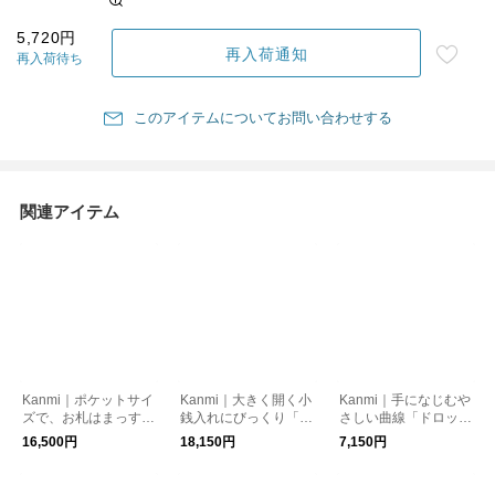
5,720円
再入荷通知
再入荷待ち
このアイテムについてお問い合わせする
関連アイテム
Kanmi｜ポケットサイ
Kanmi｜大きく開く小
Kanmi｜手になじむや
ズで、お札はまっすぐ
銭入れにびっくり「キ
さしい曲線「ドロップ
「キャンディ ラウン
ャンディ BOX ショ
ツリー木玉 親子がま
16,500円
18,150円
7,150円
ドショートウォレッ
ートウォレット」【W
口」【WL22-19】財
ト」【WL26-63】財
L11-27】財布
布
布