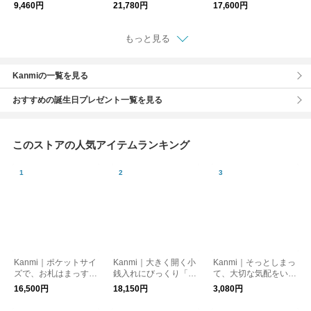
9,460円
21,780円
17,600円
もっと見る
Kanmiの一覧を見る
おすすめの誕生日プレゼント一覧を見る
このストアの人気アイテムランキング
Kanmi｜ポケットサイ
Kanmi｜大きく開く小
Kanmi｜そっとしまっ
ズで、お札はまっすぐ
銭入れにびっくり「キ
て、大切な気配をいつ
「キャンディ ラウン
ャンディ BOX ショ
もそばに「ねこモフ
16,500円
18,150円
3,080円
ドショートウォレッ
ートウォレット」【W
バッグチャーム」【S
ト」【WL26-63】財
L11-27】財布
26-13】