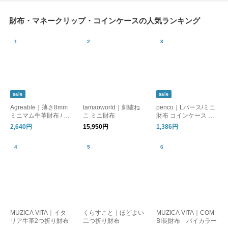
財布・マネークリップ・コインケースの人気ランキング
sale
sale
Agreable｜薄さ8mm
tamaoworld｜刺繍ね
penco｜Lパース/ミニ
ミニマム牛革財布 / フ
こ ミニ財布
財布 コインケース カ
ラットで嵩張りにくい
ードケース
2,640円
15,950円
1,386円
本革 ミニ財布
MUZICA VITA｜イタ
くらすこと｜ほどよい
MUZICA VITA｜COM
リア牛革2つ折り財布
二つ折り財布
BI長財布 バイカラー