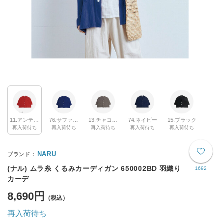
11.アンティークレッド
76.サファイヤ
13.チャコール
74.ネイビー
15.ブラック
再入荷待ち
再入荷待ち
再入荷待ち
再入荷待ち
再入荷待ち
NARU
(ナル) ムラ糸 くるみカーディガン 650002BD 羽織り
1692
カーデ
8,690円
再入荷待ち