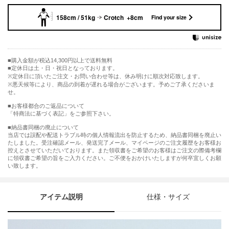
158cm / 51kg
Crotch +8cm
Find your size
購入金額が税込14,300円以上で送料無料
定休日は土・日・祝日となっております。
※定休日に頂いたご注文・お問い合わせ等は、休み明けに順次対応致します。
※悪天候等により、商品の到着が遅れる場合がございます。予めご了承くださいま
せ。
■お客様都合のご返品について
「特商法に基づく表記」をご参照下さい。
■納品書同梱の廃止について
当店では誤配や配送トラブル時の個人情報流出を防止するため、納品書同梱を廃止い
たしました。受注確認メール、発送完了メール、マイページのご注文履歴をお客様お
控えとさせていただいております。また領収書をご希望のお客様はご注文の際備考欄
に領収書ご希望の旨をご入力ください。ご不便をおかけいたしますが何卒宜しくお願
い致します。
アイテム説明
仕様・サイズ