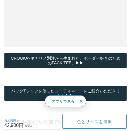
CROUKA×キナリノ別注から生まれた、ボーダー好きのため
のPACK TEE。▶▶
パックTシャツを使ったコーディネートをご紹介いただきま
した▶▶
アプリで見る
再入荷待ち
LINEのお友だち追加でいいこといっぱい！
色とサイズを選択
42,900円