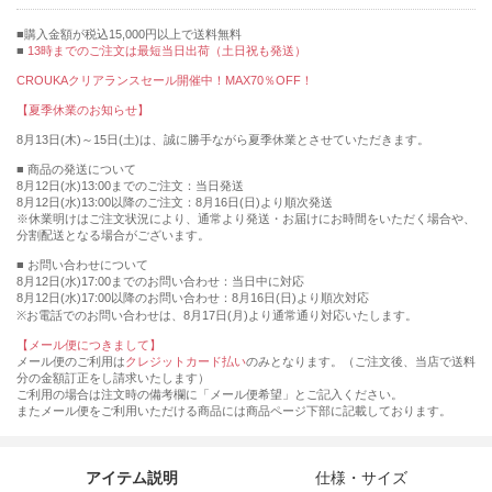
購入金額が税込15,000円以上で送料無料
13時までのご注文は最短当日出荷（土日祝も発送）
CROUKAクリアランスセール開催中！MAX70％OFF！
【夏季休業のお知らせ】
8月13日(木)～15日(土)は、誠に勝手ながら夏季休業とさせていただきます。
■ 商品の発送について
8月12日(水)13:00までのご注文：当日発送
8月12日(水)13:00以降のご注文：8月16日(日)より順次発送
※休業明けはご注文状況により、通常より発送・お届けにお時間をいただく場合や、
分割配送となる場合がございます。
■ お問い合わせについて
8月12日(水)17:00までのお問い合わせ：当日中に対応
8月12日(水)17:00以降のお問い合わせ：8月16日(日)より順次対応
※お電話でのお問い合わせは、8月17日(月)より通常通り対応いたします。
【メール便につきまして】
メール便のご利用は
クレジットカード払い
のみとなります。（ご注文後、当店で送料
分の金額訂正をし請求いたします）
ご利用の場合は注文時の備考欄に「メール便希望」とご記入ください。
またメール便をご利用いただける商品には商品ページ下部に記載しております。
アイテム説明
仕様・サイズ