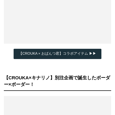
【CROUKA × おぱんつ君】コラボアイテム ▶▶
【CROUKA×キナリノ】別注企画で誕生したボーダ
ー×ボーダー！