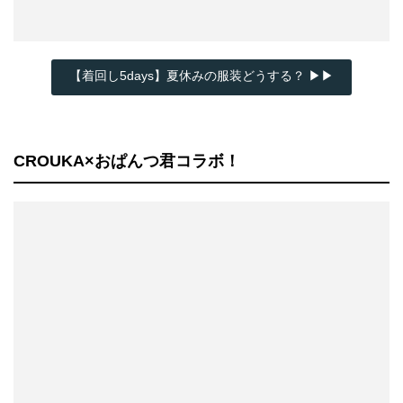
【着回し5days】夏休みの服装どうする？ ▶▶
CROUKA×おぱんつ君コラボ！