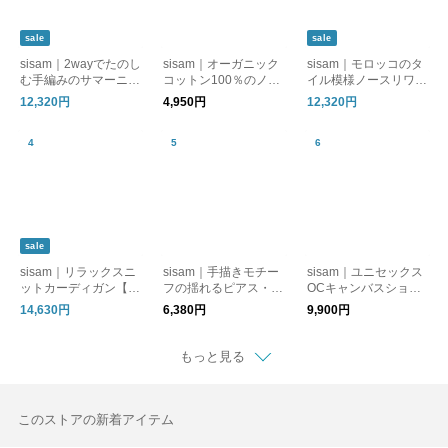
sale
sale
sisam｜2wayでたのし
sisam｜オーガニック
sisam｜モロッコのタ
む手編みのサマーニッ
コットン100％のノー
イル模様ノースリワン
ト【半袖】【透かし編
スリーブトップ【イン
ピース【ノースリー
12,320円
4,950円
12,320円
み】【天然素材】/2w
ナー使い】【タンクト
ブ】【涼しいロング
ayリラックスプルオー
ップ】/OCノースリー
丈】【オーガニックコ
バー
ブトップ
ットン】/ OCタイルノ
ースリワンピース
sale
sisam｜リラックスニ
sisam｜手描きモチー
sisam｜ユニセックス
ットカーディガン【手
フの揺れるピアス・イ
OCキャンバスショル
編み】【羽織り】【ウ
ヤリング【手仕事】
ダーバッグ【ギフトお
14,630円
6,380円
9,900円
ール】
【真鍮】 / テガキリン
すすめ】【オーガニッ
グピアス・テガキリン
クコットン】
グイヤリング
もっと見る
このストアの新着アイテム