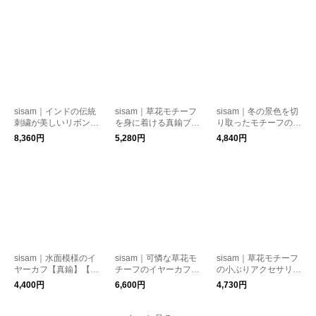
sisam｜インドの伝統
sisam｜草花モチーフ
sisam｜冬の景色を切
刺繍が美しいリボンサ
を身に着ける真鍮ブロ
り取ったモチーフの真
ック【オーガニックコ
ーチ【ギフトおすす
鍮ブローチ【ギフトお
8,360円
5,280円
4,840円
ットン】【巾着】【ギ
め】【ピンバッジ】
すすめ】【アクセサリ
フトおすすめ】/ OCリ
【手仕事】 / ペイズリ
ー】【手仕事】 / ノゾ
ボンサック
ーブローチ
キアナブローチ
sisam｜水面模様のイ
sisam｜可憐な草花モ
sisam｜草花モチーフ
ヤーカフ【真鍮】【ア
チーフのイヤーカフ
の小ぶりアクセサリー
クセサリー】【指輪】
【真鍮】【手仕事】
【真鍮】【手仕事】
4,400円
6,600円
4,730円
/ ユラギリングイヤー
【指輪】 / ペイズリー
【耳飾り】 / ペイズリ
カフ
リングイヤーカフ
ーイヤリング