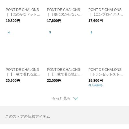
PONT DE CHALONS
PONT DE CHALONS
PONT DE CHALONS
｜【ほのかなドットが
｜【夏に欠かせない素
｜【エンブロイダリー
上品な、晩夏に活躍す
材！人気カラーも加わ
レースを贅沢にあしら
19,800円
17,600円
17,600円
る♪】ORIGINAL DOT
った】サッカーフレン
った華やぎブラウス】
GATHER ONE PIECE
チスリーブワンピース
付け衿エンブロイダリ
ーレースブラウス
PONT DE CHALONS
PONT DE CHALONS
PONT DE CHALONS
｜【一枚で着れる主役
｜【一枚で着心地と着
｜トランゼットストラ
ワンピース】オリジナ
映えを叶えるワンピー
イプ/無地 ワンピース
20,900円
22,000円
19,800円
ル刺繍ラミーコットン
ス】メモリータフタド
（ペチコート付）
再入荷待ち
ワンピース（ペチコー
ッキングワンピース
ト付）
もっと見る
このストアの新着アイテム