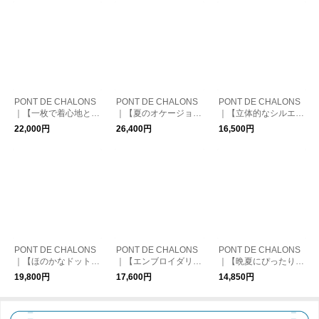
PONT DE CHALONS
PONT DE CHALONS
PONT DE CHALONS
｜【一枚で着心地と着
｜【夏のオケージョン
｜【立体的なシルエッ
映えを叶えるワンピー
シーンにぴったり】3
トを美しくキープする
22,000円
26,400円
16,500円
ス】メモリータフタド
WAYサマーオケージ
素材】メモリータフタ
ッキングワンピース
ョンワンピース(ペチ
タックスカート
コート付）
PONT DE CHALONS
PONT DE CHALONS
PONT DE CHALONS
｜【ほのかなドットが
｜【エンブロイダリー
｜【晩夏にぴったりな
上品な、晩夏に活躍す
レースを贅沢にあしら
シアー素材】シアーバ
19,800円
17,600円
14,850円
る♪】ORIGINAL DOT
った華やぎブラウス】
ックカットドットボウ
GATHER ONE PIECE
付け衿エンブロイダリ
タイブラウス
ーレースブラウス