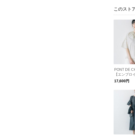
このスト
PONT DE 
【エンブロ
を贅沢にあ
17,600円
ブラウス】
イダリーレ