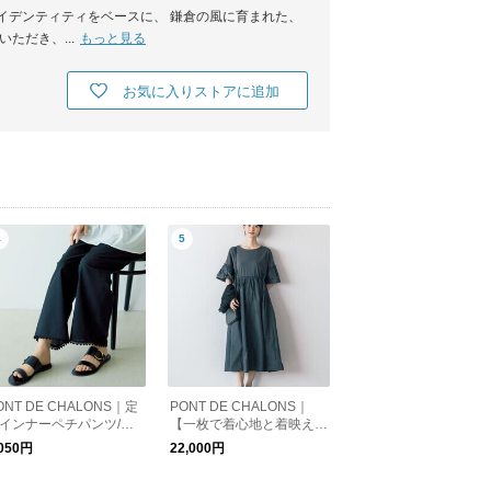
イデンティティをベースに、 鎌倉の風に育まれた、
ただき、...
もっと見る
お気に入りストアに追加
ONT DE CHALONS｜定
PONT DE CHALONS｜
インナーペチパンツ/ロ
【一枚で着心地と着映えを
グ
叶えるワンピース】メモリ
,050円
22,000円
ータフタドッキングワンピ
ース