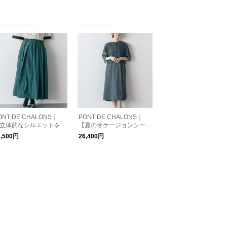
ONT DE CHALONS｜
PONT DE CHALONS｜
立体的なシルエットを美
【夏のオケージョンシーン
くキープする素材】メモ
にぴったり】3WAYサマー
6,500円
26,400円
ータフタタックスカート
オケージョンワンピース
(ペチコート付）