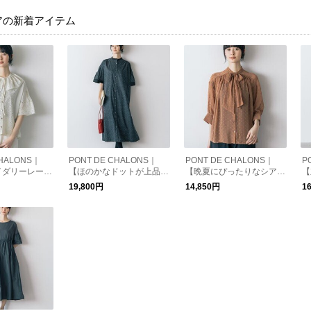
アの新着アイテム
CHALONS｜
PONT DE CHALONS｜
PONT DE CHALONS｜
P
イダリーレース
【ほのかなドットが上品
【晩夏にぴったりなシアー
【
しらった華やぎ
な、晩夏に活躍する♪】OR
素材】シアーバックカット
し
19,800円
14,850円
1
付け衿エンブロ
IGINAL DOT GATHER ON
ドットボウタイブラウス
リ
ースブラウス
E PIECE