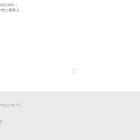
CHALONS｜
心地と着映えを
ピース】メモリ
ッキングワンピ
ールについて
せ