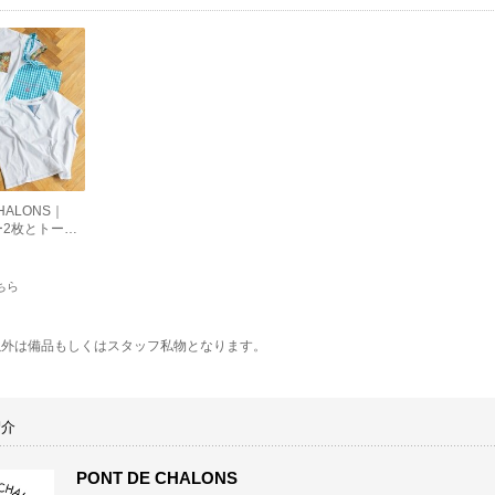
CHALONS｜
ー2枚とトート
】Bon wee
ちら
以外は備品もしくはスタッフ私物となります。
紹介
PONT DE CHALONS