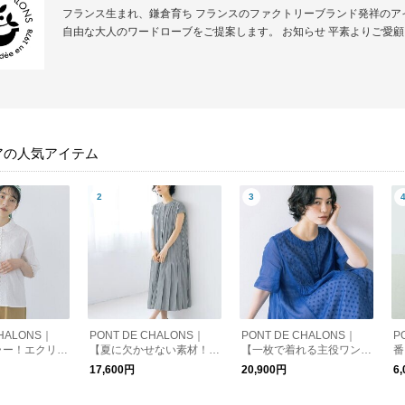
フランス生まれ、鎌倉育ち フランスのファクトリーブランド発祥のア
自由な大人のワードローブをご提案します。 お知らせ 平素よりご愛顧い
アの人気アイテム
CHALONS｜
PONT DE CHALONS｜
PONT DE CHALONS｜
P
ラー！エクリュ
【夏に欠かせない素材！人
【一枚で着れる主役ワンピ
番
オリジナルレー
気カラーも加わった】サッ
ース】オリジナル刺繍ラミ
ン
17,600円
20,900円
6
ス
カーフレンチスリーブワン
ーコットンワンピース（ペ
ピース
チコート付）