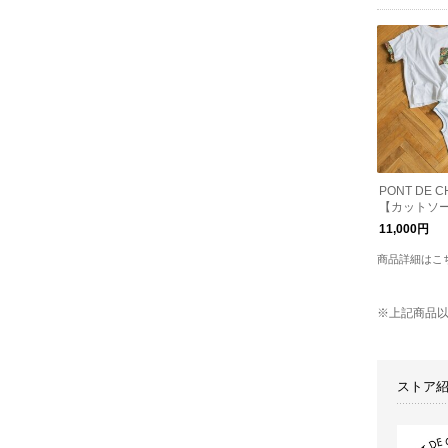
PONT DE 
【カットソ
バッグのセット
11,000円
kend!
商品詳細はこ
※上記商品
ストア