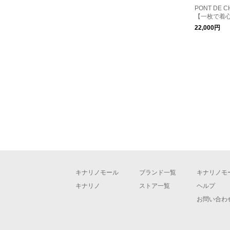
PONT DE 
【一枚で着
叶えるワン
22,000円
ータフタド
ース
キナリノモール
ブランド一覧
キナリノモ
キナリノ
ストア一覧
ヘルプ
お問い合わ