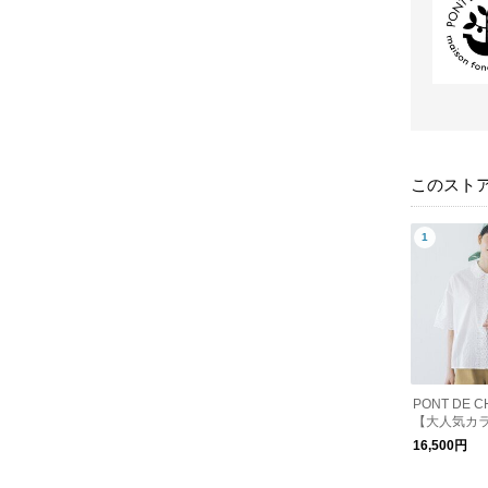
このスト
PONT DE 
【大人気カ
が再入荷】
16,500円
ス衿ブラウ