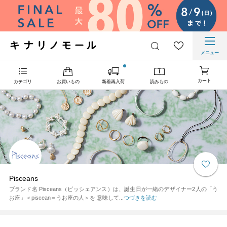
メニュー
カート
カテゴリ
お買いもの
新着再入荷
読みもの
Pisceans
ブランド名 Pisceans（ピッシェアンス）は、誕生日が一緒のデザイナー2人の「う
お座」＜piscean＝うお座の人＞を 意味して...
つづきを読む