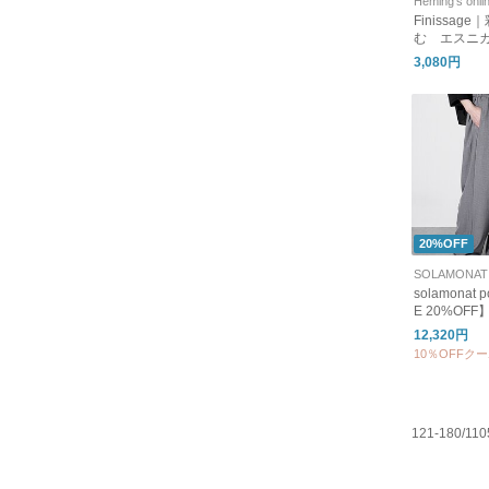
Heming's onli
Finissag
む エスニ
サイズ）
3,080円
20%OFF
solamonat
E 20%OF
イドパンツ 
12,320円
トムス poche
10％OFFク
121-180/110