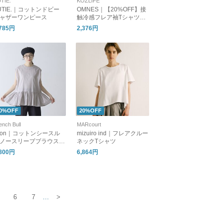
TIE.
KOZLIFE
UTIE.｜コットンドビー
OMNES｜【20%OFF】接
ャザーワンピース
触冷感フレア袖Tシャツ
二の腕さりげカバー
,785円
2,376円
0%OFF
20%OFF
ench Bull
MARcourt
ion｜コットンシースル
mizuiro ind｜フレアクルー
ノースリーブブラウス・
ネックTシャツ
9-24121
,800円
6,864円
6
7
…
>