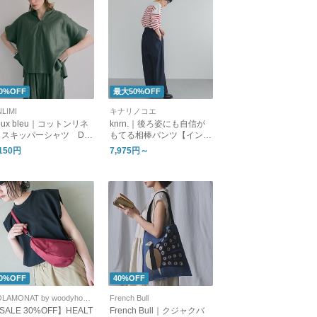
0%OFF
最大50%OFF
LIMI
キナリノコエ
oux bleu｜コットンリネ
knrn.｜後ろ姿にも自信が
 スキッパーシャツ DB-
もてる相棒パンツ【インス
623-081
タライブ紹介】
,150円
7,975円～
0%OFF
40%OFF
SOLAMONAT by woodyhouse
French Bull
SALE 30%OFF】HEALT
French Bull｜クジャクバ