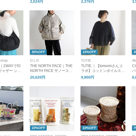
2,024円
2,376円
3
30%OFF
10%OFF
2
shop
O.L.D
TUTIE.
A
nt｜2WAYで印
THE NORTH FACE｜THE
TUTIE.｜【tomomiさんコ
C
ギャザー ショ
NORTH FACE ザノースフ
ラボ】コットンボイルスキ
パ
 撥水
ェイス NP22533 フィール
ッパータックブラウス｜再
20,020円
9,900円
6
ドユーティリティジャケッ
販売
ト
10%OFF
10%OFF
7