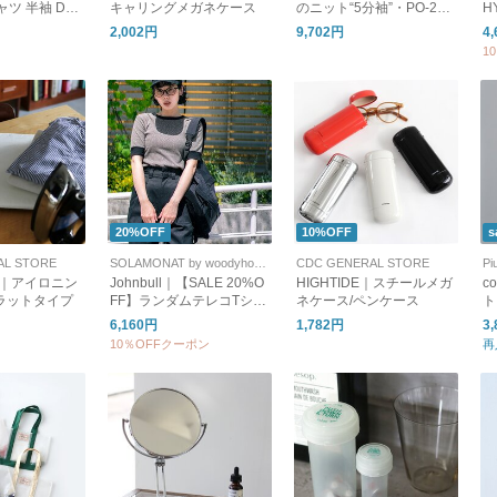
ャツ 半袖 DOL
キャリングメガネケース
のニット“5分袖”・PO-260
H
 S/S T-SHIR
49
ー
2,002円
9,702円
4
3 CJJ ダントン
グ
1
20%OFF
10%OFF
s
AL STORE
SOLAMONAT by woodyhouse
CDC GENERAL STORE
Pi
eck｜アイロニン
Johnbull｜【SALE 20%O
HIGHTIDE｜スチールメガ
c
ラットタイプ
FF】ランダムテレコTシャ
ネケース/ペンケース
ト
ツ 半袖 トップス カットソ
バッ
6,160円
1,782円
3
ー レディース ボーダー jl2
ro
10％OFFクーポン
再
61c11
-2