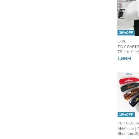
30%OFF
EKAL
TINY GARD
TS｜セイウ
ットアンブ
1,694円
10%OFF
CDC GENER
ANAheim｜A
Shoehorn
ーン