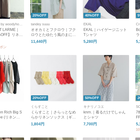
20%OFF
40%OFF
5
SOLAMONAT by woodyhouse
tandey suuu
EKAL
Cr
T LARME｜
オオカミとフクロウ｜フク
EKAL｜ハイゲージニット
B
0%OFF】リネン
ロウとたゆたう風のまにま
Tシャツ
ラ
パンツ ボトム
に“ブラウス”・PO-26075
バ
11,440円
5,280円
5
ンツ タックパ
ッ
ーポン
pt
ッ
ジ
着
ブ
20%OFF
50%OFF
2
くらすこと
キナリノコエ
en Rich Big S
くらすこと｜さらっとなめ
knrn.｜着るだけでしゃん
7
-Tee (リネンリ
らかリネンソックス［ギフ
とシャツ
F
スウェットシャ
ト/贈り物］
ク
1,804円
7,700円
5
24117
E
1
袖
0