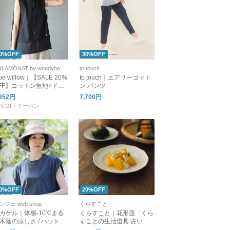
0%OFF
30%OFF
SOLAMONAT by woodyhouse
to touch
lue willow｜【SALE 20%
to touch｜エアリーコット
FF】コットン無地×ドビ
ン パンツ
二重仕様ブラウス ノー
,952円
7,700円
リーブタンクトップ 01f
0％OFFクーポン
p11315
0%OFF
20%OFF
ンジェ web shop
くらすこと
カゲル｜体感-10℃まる
くらすこと｜花形皿「くら
木陰の涼しさ / ハット 帽
すことの生活道具 古い器
 【アンジェ別注】
の形シリーズ」 ［ 15cm