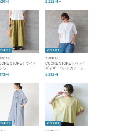
,520円
2,112円～
/ 18cm ］
0%OFF
20%OFF
MBIENCE
AMBIENCE
UORE STORE｜ワイド
CUORE STORE｜バック
ンツ
ギャザーバンドカラーシャ
ツ
,072円
5,192円
0%OFF
20%OFF