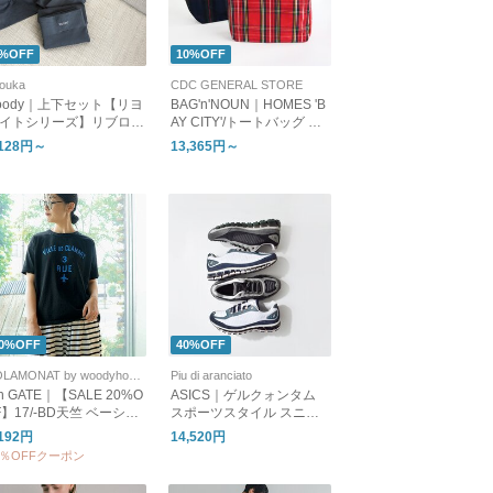
%OFF
10%OFF
ouka
CDC GENERAL STORE
oody｜上下セット【リヨ
BAG'n'NOUN｜HOMES 'B
イトシリーズ】リブロー
AY CITY'/トートバッグ チ
ックブラ×フルボーイレ
ェック
,128円～
13,365円～
グorリブハイレッグ セ
ト アンダーウェア ブラ
ャー ショーツ パンツ 下
 オーガニックバンブー
ーディ
0%OFF
40%OFF
SOLAMONAT by woodyhouse
Piu di aranciato
th GATE｜【SALE 20%O
ASICS｜ゲルクォンタム
F】17/-BD天竺 ベーシッ
スポーツスタイル スニー
プリントTee＜VILLE D
カー GEL-QUANTUM 360
,192円
14,520円
 CLAMART＞ Tシャツ 半
I AMP gel-q-360iamp
0％OFFクーポン
 プリントT ロゴT g-271
54