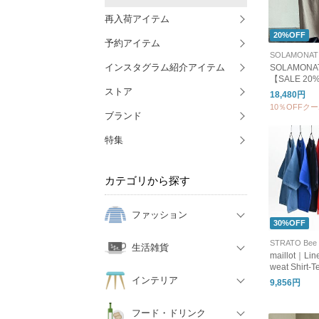
再入荷アイテム
20%OFF
予約アイテム
インスタグラム紹介アイテム
SOLAMONA
【SALE 2
スラックス 
ストア
18,480円
ス ワイドパ
10％OFFク
ンツ smlm-ln
ブランド
特集
カテゴリから探す
ファッション
30%OFF
STRATO Bee
生活雑貨
maillot｜Lin
weat Shirt
ッチビッグ
インテリア
9,856円
ツTee) MAS-
フード・ドリンク