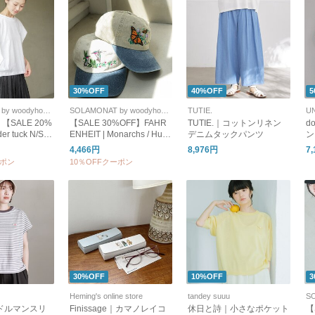
30%OFF
40%OFF
5
SOLAMONAT by woodyhouse
SOLAMONAT by woodyhouse
TUTIE.
UN
d｜【SALE 20%
【SALE 30%OFF】FAHR
TUTIE.｜コットンリネン
d
r tuck N/S
ENHEIT | Monarchs / Hum
デニムタックパンツ
ン
ルダータックノー
mingbirds Embroidery Ca
2
4,466円
8,976円
7
オーバー レ
p キャップ 帽子
ーポン
10％OFFクーポン
ス カット
47
30%OFF
10%OFF
3
Heming's online store
tandey suuu
｜ドルマンスリ
Finissage｜カマノレイコ
休日と詩｜小さなポケット
【