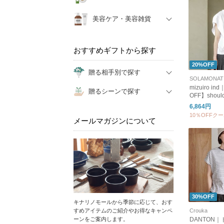
美容ケア・美容雑貨
おすすめギフトから探す
20%OFF
贈る相手別で探す
mizuiro in
贈るシーンで探す
OFF】shoulde
P/O ショ
6,864円
スリーブプル
10％OFFク
ディース トップ
メールマガジンについて
ソー 2-2101
30%OFF
キナリノモールから季節に応じて、おす
すめアイテムのご紹介やお得なキャンペ
Crouka
ーンをご案内します。
DANTON