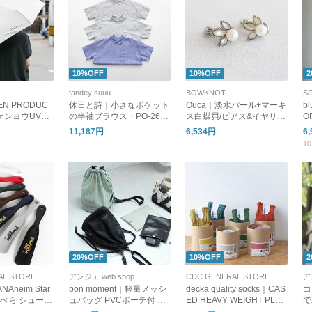
10%OFF
10%OFF
2
tandey suuu
BOWKNOT
EN PRODUC
休日と詩｜小さなポケット
Ouca｜淡水パール+マーキ
b
ケンヨウUVカ
の半袖ブラウス・PO-260
ス白蝶貝/ピアス&イヤリン
O
レラ
32
グ【ネコポス対応】
ー
11,187円
6,534円
6
ス
1
u
20%OFF
10%OFF
2
AL STORE
アンジェ web shop
CDC GENERAL STORE
ア
NAheim Star
bon moment｜軽量メッシ
decka quality socks｜CAS
コ
/靴べら シューホ
ュバッグ PVCポーチ付 ／
ED HEAVY WEIGHT PLAI
で
夏バッグ
N SOCKS/靴下/ソックス
子