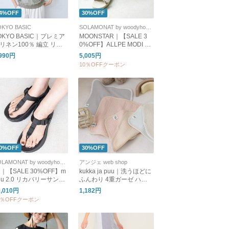
4%OFF
30%OFF
OKYO BASIC
SOLAMONAT by woodyhouse
OKYO BASIC｜プレミア
MOONSTAR｜【SALE 3
リネン100％ 編立 リブ
0%OFF】ALLPE MODI オ
い プルオーバー｜半袖
ルパモディ サンダル et03
,990円
5,005円
ップス リネンシャツ
3
10％OFFクーポン
0%OFF
30%OFF
SOLAMONAT by woodyhouse
アンジェ web shop
ig｜【SALE 30%OFF】m
kukka ja puu｜洗うほどに
uu 2.0 リカバリーサンダ
ふんわり 4重ガーゼ ハン
 靴 くつ シューズ トング
カチ3枚セット
0,010円
1,182円
ンダル rg0024
0％OFFクーポン