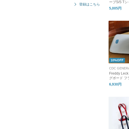
ーブS/S Tシ
登録はこちら
MAN SLEEVE
5,005円
T DT-C040
10%OFF
CDC GENER
Freddy L
グボード フ
6,930円