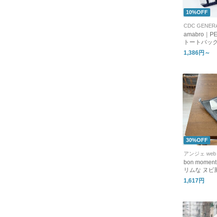
10%OFF
CDC GENER
amabro｜PE
トートバッ
1,386円～
30%OFF
アンジェ web 
bon mom
リムな ヌビ
パソコンケ
1,617円