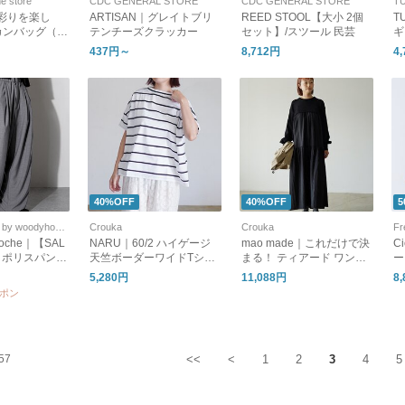
ne store
CDC GENERAL STORE
CDC GENERAL STORE
TU
e｜彩りを楽し
ARTISAN｜グレイトブリ
REED STOOL【大小 2個
T
カンバッグ（L
テンチーズクラッカー
セット】/スツール 民芸
ギ
437円～
8,712円
4
40%OFF
40%OFF
5
SOLAMONAT by woodyhouse
Crouka
Crouka
Fr
 poche｜【SAL
NARU｜60/2 ハイゲージ
mao made｜これだけで決
C
F】ポリスパンワ
天竺ボーダーワイドTシャ
まる！ ティアード ワンピ
ー
スラックス ボ
ツ カットソー 667205BF
ース ニット レイヤード風
1
5,280円
11,088円
8
-ps-wpt
ナル
611139 マオメイド
ーポン
57
<<
<
1
2
3
4
5