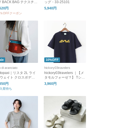
Y BACK BAG テクスチャ
ッグ・33-25101
ドナイロン ラージバッ
,620円
5,940円
レット 6100lg
0％OFFクーポン
ale
10%OFF
u di aranciato
hickory03travelers
otopaxi｜リスタ 2L ライ
hickory03travelers ｜【メ
ウェイト クロスボディ
タモルフォーゼ？】 Tシャ
グ Lista Lightweight C
ツ
,850円
3,960円
ssbody Bag Del Dia lista
入荷待ち
l-same1