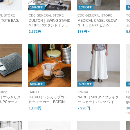
10%OFF
10%OFF
1
AL STORE
CDC GENERAL STORE
CDC GENERAL STORE
T
 TOTE BAG/
DULTON｜SWING STAND
MEDICAL CASE / GLOW I
T
グ
MIRROR/スタンドミラー/
N THE DARK ピルケース
ム
卓上鏡
蓄光
使
2,772円
178円～
5
ト
50%OFF
40%OFF
3
shop
HARIO
Crouka
ent｜すっきりス
HARIO｜ワンカップコー
NARU｜50s タイプライタ
r
風 PCケース
ヒーメーカー BATON
ー スカートパンツ ワイド
g
ース
［母の日/ギフト］
パンツ イージーパンツ 66
ル
1,100円
7,920円
1
1905 ナル
サ
1