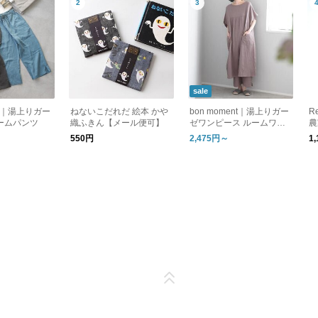
sale
ent｜湯上りガー
ねないこだれだ 絵本 かや
bon moment｜湯上りガー
R
ームパンツ
織ふきん【メール便可】
ゼワンピース ルームワン
農
ピース
ハ
550円
2,475円～
1
ト