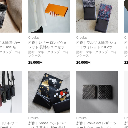
Crouka
Crouka
Cr
 太陽/星 カー
所作｜レザー ロングウォ
所作｜ワルツ 太陽/星 ショ
所
d Case 名刺
レット 長財布 ユニセック
ートウォレット 2.0 2つ折
ォ
牛革 日本製 小
ス メンズ SHO-LON-A プ
り財布 コンパクト レザー
布
クリップ・コイ
財布・マネークリップ・コイ
財布・マネークリップ・コイ
財
ンケース
ンケース
ン
ca1a-blsu s
レゼント プレゼント
牛革 日本製 小物 ギフト s
オ
st ショサ
ho-sh2a-blsu sho-sh2a-bl
b・
25,000円
20,000円
2
st ショサ
ョ
Crouka
Crouka
Cr
イドルレザー
所作｜Shosa ハンドペイ
所作｜Polka dot レザー シ
所
ポーチ ミニバ
ント 手書き レザー 長財布
ョートウォレット コンパ
ザ