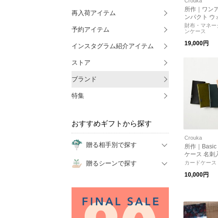
Crouka
所作｜ワンア
再入荷アイテム
ンパクト ウ
財布 財布 CP
財布・マネー
予約アイテム
ンケース
クス メンズ
ント
19,000円
インスタグラム紹介アイテム
ストア
ブランド
特集
おすすめギフトから探す
Crouka
贈る相手別で探す
所作｜Basi
ケース 名刺入れ
a ショサ プ
贈るシーンで探す
カードケース
ト
10,000円