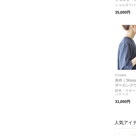
ッグ コンパ
ショルダーバ
ョルダーバッ
35,000円
サ
Crouka
所作｜Shosa Polka dot
ザーロングウ
ット 長財布・s
財布・マネー
ンケース
ョサ プレゼ
31,000円
人気アイ