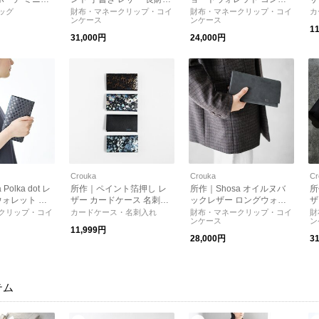
クトバッグ シ
ロングウォレット ショサ
クト 財布 ミニ財布 sho-sh
名
ッグ
財布・マネークリップ・コイ
財布・マネークリップ・コイ
カ
ンケース
ンケース
グ 所作 ショ
プレゼント
2c Shosa ショサ プレゼン
プ
1
ト
31,000円
24,000円
Crouka
Crouka
Cr
 レ
所作｜ペイント箔押し レ
所作｜Shosa オイルヌバ
所
ォレット ド
ザー カードケース 名刺入
ックレザー ロングウォレ
ザ
ho-lon-c シ
れ ユニセックス メンズ シ
ット 長財布 Sho-lo1b ショ
ォ
クリップ・コイ
カードケース・名刺入れ
財布・マネークリップ・コイ
財
ンケース
ン
ント
ョサ Shosa
サ プレゼント
ン
11,999円
ン
28,000円
3
テム