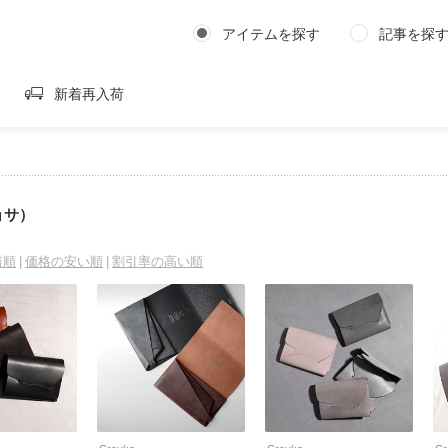
アイテムを探す
記事を探
新着再入荷
ョサ）
着順
価格の安い順
割引率の高い順