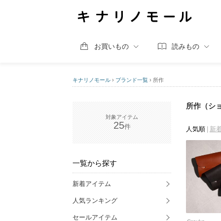
お買いもの
読みもの
キナリノモール
›
ブランド一覧
›
所作
所作（シ
25
人気順
新
一覧から探す
新着アイテム
人気ランキング
セールアイテム