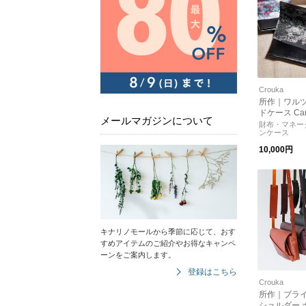
Crouka
所作｜ワルツ
ドケース Car
メールマガジンについて
入れ レザー 
財布・マネー
ンケース
物 ギフト sho-
ho-ca1a-bl
10,000円
キナリノモールから季節に応じて、おす
すめアイテムのご紹介やお得なキャンペ
ーンをご案内します。
登録はこちら
Crouka
所作｜ブラ
ショルダー 