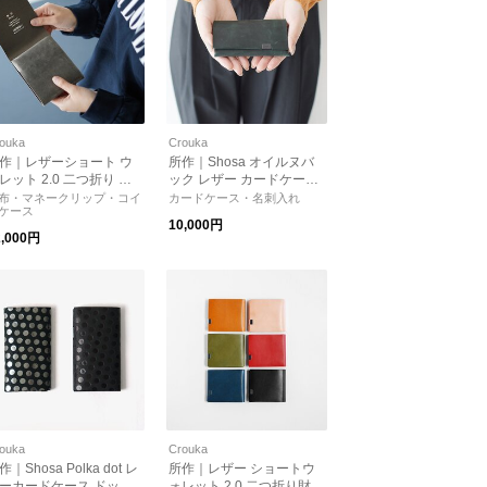
ouka
Crouka
作｜レザーショート ウ
所作｜Shosa オイルヌバ
レット 2.0 二つ折り 財
ック レザー カードケース
 コンパクトウォレット
名刺入れ sho-ca-1b ショ
布・マネークリップ・コイ
カードケース・名刺入れ
ケース
イルヌバック Sho-sh2
サ プレゼント
10,000円
Sho-sh2b-li Shosa シ
2,000円
サ プレゼント
ouka
Crouka
作｜Shosa Polka dot レ
所作｜レザー ショートウ
ーカードケース ドット
ォレット 2.0 二つ折り財布