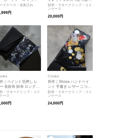
刺入れ sho-car-c ショサ
財布 SHO-SH2-A プレゼン
ードケース・名刺入れ
財布・マネークリップ・コイ
ンケース
レゼント
ト プレゼント
1,999円
20,000円
ouka
Crouka
作｜ペイント箔押し レ
所作｜Shosa ハンドペイ
ー 長財布 財布 ロングウ
ント 手書き レザー 二つ折
レット ユニセックス メ
り財布 コンパクト ウォレ
布・マネークリップ・コイ
財布・マネークリップ・コイ
ケース
ンケース
ズ ショサ Shosa プレゼ
ット ショサ プレゼント
ト
1,000円
24,000円