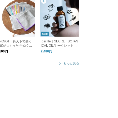
sale
eKNOT｜炎天下で働く
joscille｜SECRET BOTAN
家がつくった 手ぬぐい
ICAL OIL/シークレットボ
ンカチ MFS2610 リノッ
タニカルオイル
,100円
2,480円
 ギフト
もっと見る