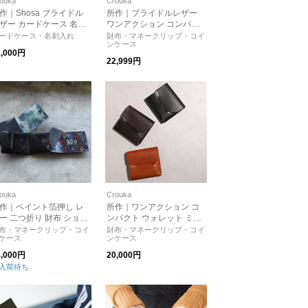
ouka
Crouka
作｜Shosa ブライドル
所作｜ブライドルレザー
ザー カードケース 名刺
ワンアクション コンパク
れ ケース sho-ca1-c シ
ト ウォレット ミニ財布 財
ードケース・名刺入れ
財布・マネークリップ・コイ
ンケース
サ プレゼント
布 CP-3.5 cp-3.5 ショサ プ
1,000円
レゼント
22,999円
ouka
Crouka
作｜ペイント箔押し レ
所作｜ワンアクション コ
ー 二つ折り 財布 ショー
ンパクト ウォレット ミニ
ウォレット 所作/ショサ
財布 財布 CP-3.5 ユニセッ
布・マネークリップ・コイ
財布・マネークリップ・コイ
ケース
ンケース
レゼント
クス メンズ ショサ プレゼ
ント
4,000円
20,000円
入荷待ち