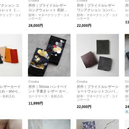
Crouka
Crouka
Cr
クション コ
所作｜ブライドルレザー
所作｜ブライドルレザー
所
ォレット ミニ
ロングウォレット 長財布 s
ワンアクション コンパク
レ
-2.5 ユニセッ
ho-lo1c Shosa ショサ プ
ト ウォレット ミニ財布 財
入
クリップ・コイ
財布・マネークリップ・コイ
財布・マネークリップ・コイ
カ
ンケース
ンケース
 ショサ プレゼ
レゼント
布 CP-2.5 ユニセックス メ
ョ
1
ンズ cp-2.5 ショサ プレゼ
28,000円
22,000円
ント
Crouka
Crouka
Cr
c レザーカード
所作｜Shosa ハンドペイ
所作｜ブライドルレザーシ
所
・sho-car-
ント 手書き レザー カード
ョートウォレットコンパク
ザ
レゼント ギフ
ケース 名刺入れ ショサ プ
ト財布 ミニ財布 2つ折り
ト
・名刺入れ
カードケース・名刺入れ
財布・マネークリップ・コイ
財
ンケース
ン
レゼント
財布・sho-sh2c Shosa シ
プ
11,999円
ョサ プレゼント
22,000円
2
再