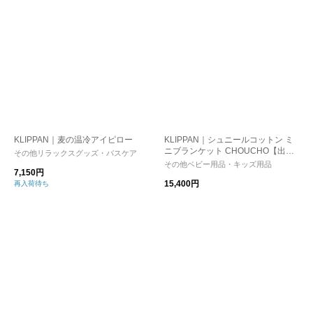
KLIPPAN｜麦の温冷アイピロー
KLIPPAN｜シュニールコットン ミ
ニブランケット CHOUCHO【出産
その他リラックスグッズ・バスケア
祝い】
その他ベビー用品・キッズ用品
7,150円
15,400円
再入荷待ち