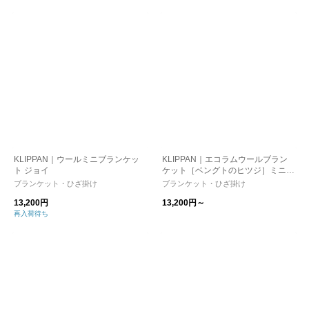
KLIPPAN｜ウールミニブランケッ
KLIPPAN｜エコラムウールブラン
ト ジョイ
ケット［ベングトのヒツジ］ミニ/
ハーフ
ブランケット・ひざ掛け
ブランケット・ひざ掛け
13,200円
13,200円～
再入荷待ち