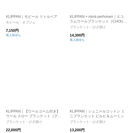
KLIPPAN｜モビール リトルベア
KLIPPAN × minä perhonen｜エコ
ラムウールブランケット［CHOUC
モビール・オブジェ
HO］ミニ
ブランケット・ひざ掛け
7,150円
14,300円
再入荷待ち
再入荷待ち
KLIPPAN｜【ウールコーム付き】
KLIPPAN｜シュニールコットン ミ
ウール スロー ブランケット［グー
ニブランケット ピルビ＆ムーミン
スアイ］グレー
ブランケット・ひざ掛け
ブランケット・ひざ掛け
22,000円
13,200円