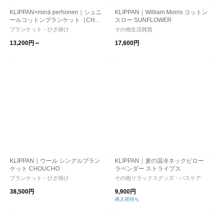
KLIPPAN×minä perhonen｜シュニ
KLIPPAN｜William Morris コットン
ールコットンブランケット［CHOU
スロー SUNFLOWER
CHO］
ブランケット・ひざ掛け
その他生活雑貨
13,200円～
17,600円
KLIPPAN｜ウール シングルブラン
KLIPPAN｜麦の温冷ネックピロー
ケット CHOUCHO
ラベンダー ストライプス
ブランケット・ひざ掛け
その他リラックスグッズ・バスケア
38,500円
9,900円
再入荷待ち