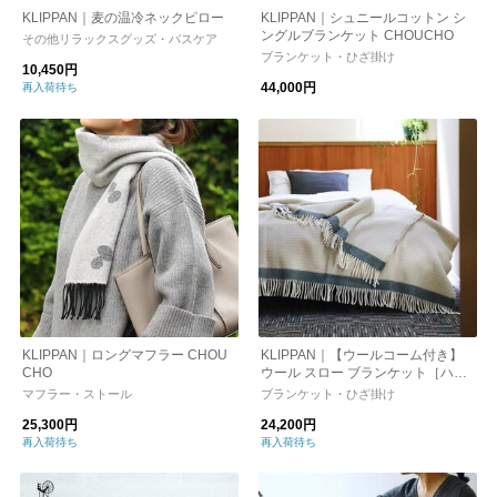
KLIPPAN｜麦の温冷ネックピロー
KLIPPAN｜シュニールコットン シ
ングルブランケット CHOUCHO
その他リラックスグッズ・バスケア
ブランケット・ひざ掛け
10,450円
44,000円
再入荷待ち
KLIPPAN｜ロングマフラー CHOU
KLIPPAN｜【ウールコーム付き】
CHO
ウール スロー ブランケット［ハラ
ルド］クリーム
マフラー・ストール
ブランケット・ひざ掛け
25,300円
24,200円
再入荷待ち
再入荷待ち