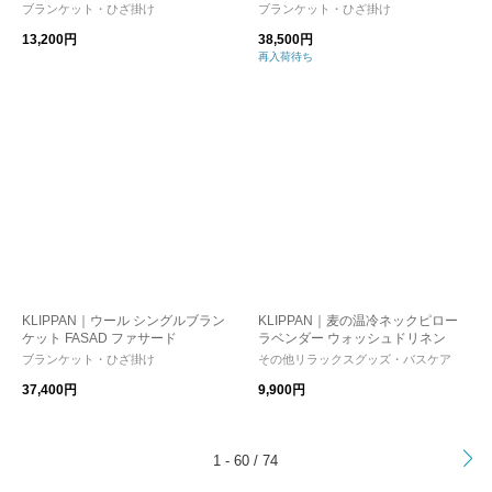
t -
ブランケット・ひざ掛け
ブランケット・ひざ掛け
13,200円
38,500円
再入荷待ち
KLIPPAN｜ウール シングルブラン
KLIPPAN｜麦の温冷ネックピロー
ケット FASAD ファサード
ラベンダー ウォッシュドリネン
ブランケット・ひざ掛け
その他リラックスグッズ・バスケア
37,400円
9,900円
>
1 - 60 / 74