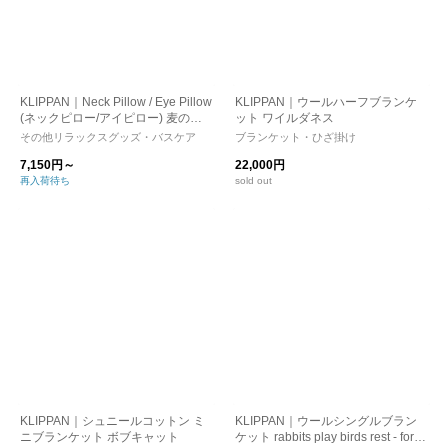
KLIPPAN｜Neck Pillow / Eye Pillow
KLIPPAN｜ウールハーフブランケ
(ネックピロー/アイピロー) 麦の温
ット ワイルダネス
冷ピロー ラベンダー
その他リラックスグッズ・バスケア
ブランケット・ひざ掛け
7,150円～
22,000円
再入荷待ち
sold out
KLIPPAN｜シュニールコットン ミ
KLIPPAN｜ウールシングルブラン
ニブランケット ボブキャット
ケット rabbits play birds rest - fores