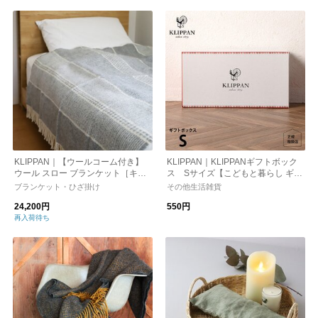
KLIPPAN｜【ウールコーム付き】
KLIPPAN｜KLIPPANギフトボック
ウール スロー ブランケット［キル
ス Sサイズ【こどもと暮らし ギフ
ト］
ト用】
ブランケット・ひざ掛け
その他生活雑貨
24,200円
550円
再入荷待ち