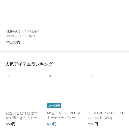
KLIPPAN｜mina perh
onen シュニールコッ
トン シングルブラン
44,000円
ケット CHOUCHO
人気アイテムランキング
10%OFF
ねないこだれだ 絵本
Mr.ビーン ベアPLUSH
ZERO PER ZERO｜St
かや織ふきん【メール
キーチェーン/キーホ
and up Keyring
便可】
ルダー
550円
673円
990円