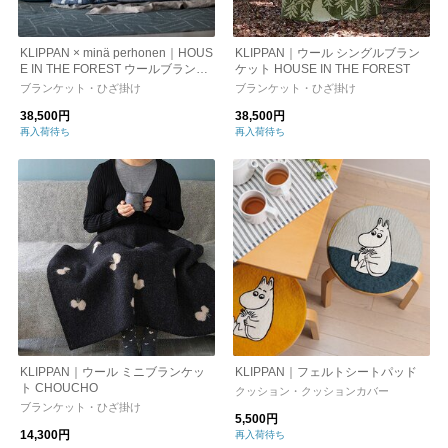
KLIPPAN × minä perhonen｜HOUS
KLIPPAN｜ウール シングルブラン
E IN THE FOREST ウールブランケ
ケット HOUSE IN THE FOREST
ット（シングル）
ブランケット・ひざ掛け
ブランケット・ひざ掛け
38,500円
38,500円
再入荷待ち
再入荷待ち
KLIPPAN｜ウール ミニブランケッ
KLIPPAN｜フェルトシートパッド
ト CHOUCHO
クッション・クッションカバー
ブランケット・ひざ掛け
5,500円
14,300円
再入荷待ち