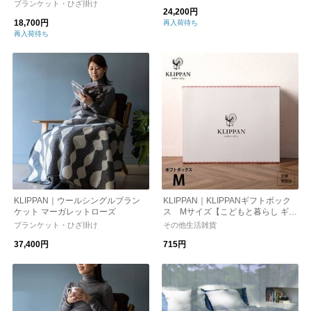
ブランケット・ひざ掛け
24,200円
18,700円
再入荷待ち
再入荷待ち
KLIPPAN｜ウールシングルブラン
KLIPPAN｜KLIPPANギフトボック
ケット マーガレットローズ
ス Mサイズ【こどもと暮らし ギフ
ト用】
ブランケット・ひざ掛け
その他生活雑貨
37,400円
715円