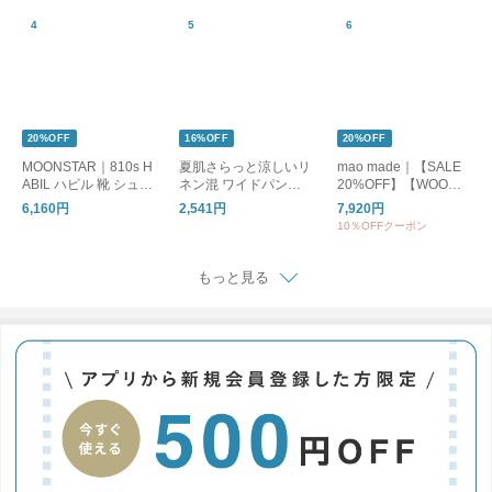
20%OFF
16%OFF
20%OFF
MOONSTAR｜810s H
夏肌さらっと涼しいリ
mao made｜【SALE
ABIL ハビル 靴 シュー
ネン混 ワイドパンツ /
20%OFF】【WOODY
ズ ユニセックス ET05
洗える コットンリネ
別注カラー】クルーネ
6,160円
2,541円
7,920円
1 ムーンスター エイト
ン ベイカーワイドパ
ックカーディガン UV
10％OFFクーポン
テンス
ンツ
カット レディース ト
ップス カーディガン
ボーダー 611113
もっと見る