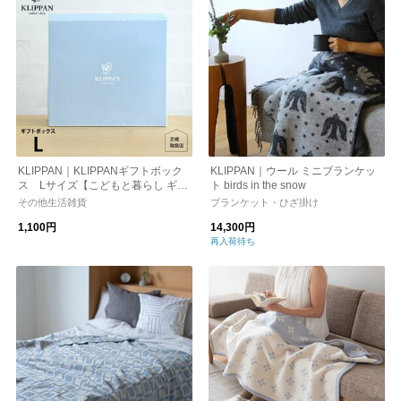
KLIPPAN｜KLIPPANギフトボック
KLIPPAN｜ウール ミニブランケッ
ス Lサイズ【こどもと暮らし ギフ
ト birds in the snow
ト用】
その他生活雑貨
ブランケット・ひざ掛け
1,100円
14,300円
再入荷待ち