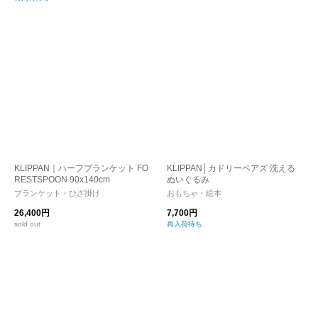
KLIPPAN｜ハーフブランケット FO
KLIPPAN│カドリーベアズ 洗える
RESTSPOON 90x140cm
ぬいぐるみ
ブランケット・ひざ掛け
おもちゃ・絵本
26,400円
7,700円
sold out
再入荷待ち