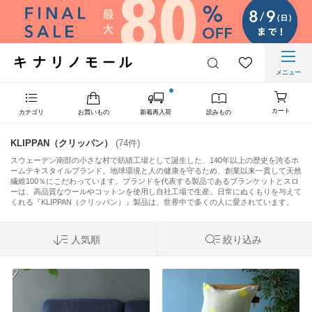
メニュー
カート
カテゴリ
お買いもの
新着再入荷
読みもの
KLIPPAN（クリッパン）
(74件)
スウェーデン南部の小さな村で紡績工場として誕生した、140年以上の歴史を誇るホ
ームテキスタイルブランド。地球環境と人の健康を守るため、創業以来一貫して天然
繊維100％にこだわっています。ブランドを代表する製品であるブランケットとスロ
ーは、高品質なウールやコットンを使用し自社工場で生産。日常にぬくもりを与えて
くれる『KLIPPAN（クリッパン）』製品は、世界中で多くの人に愛されています。
人気順
絞り込み