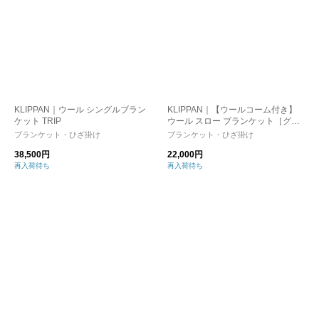
KLIPPAN｜ウール シングルブラン
KLIPPAN｜【ウールコーム付き】
ケット TRIP
ウール スロー ブランケット［グー
スアイ］イエロー
ブランケット・ひざ掛け
ブランケット・ひざ掛け
38,500円
22,000円
再入荷待ち
再入荷待ち