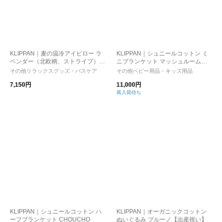
KLIPPAN｜麦の温冷アイピロー ラ
KLIPPAN｜シュニールコットン ミ
ベンダー（北欧柄、ストライプ）ア
ニブランケット マッシュルーム
イマスク
【出産祝い】
その他リラックスグッズ・バスケア
その他ベビー用品・キッズ用品
7,150円
11,000円
再入荷待ち
KLIPPAN｜シュニールコットン ハ
KLIPPAN｜オーガニックコットン
ーフブランケット CHOUCHO
ぬいぐるみ ブルーノ【出産祝い】