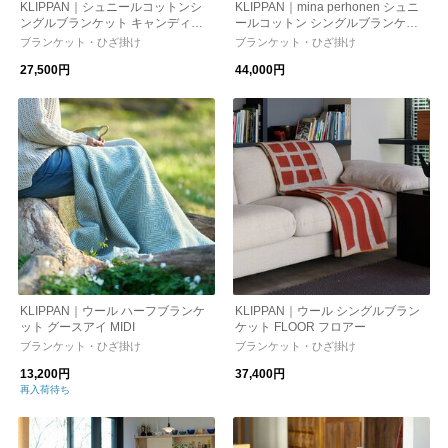
KLIPPAN｜シュニールコットンシ
KLIPPAN｜mina perhonen シュニ
ングルブランケット キャンディー 1
ールコットン シングルブランケッ
40cm×200cm
ト CHOUCHO
ブランケット・ひざ掛け
ブランケット・ひざ掛け
27,500円
44,000円
KLIPPAN｜ウール ハーフブランケ
KLIPPAN｜ウール シングルブラン
ット グースアイ MIDI
ケット FLOOR フロアー
ブランケット・ひざ掛け
ブランケット・ひざ掛け
13,200円
37,400円
再入荷待ち