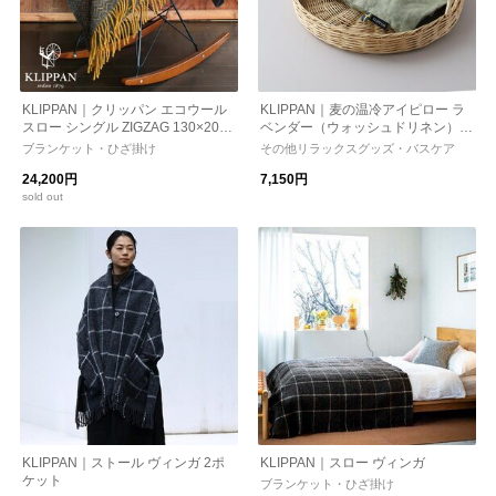
KLIPPAN｜クリッパン エコウール
KLIPPAN｜麦の温冷アイピロー ラ
スロー シングル ZIGZAG 130×200c
ベンダー（ウォッシュドリネン）ア
m ブランケット ひざ掛け 寝具 温活
イマスク
ブランケット・ひざ掛け
その他リラックスグッズ・バスケア
24,200円
7,150円
sold out
KLIPPAN｜ストール ヴィンガ 2ポ
KLIPPAN｜スロー ヴィンガ
ケット
ブランケット・ひざ掛け