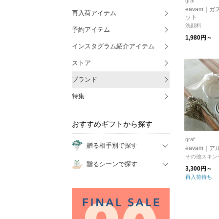
graf
eavam｜ガ
再入荷アイテム
ット
洗顔料
予約アイテム
1,980円～
インスタグラム紹介アイテム
ストア
ブランド
特集
おすすめギフトから探す
graf
贈る相手別で探す
eavam｜
その他スキン
贈るシーンで探す
3,300円～
再入荷待ち