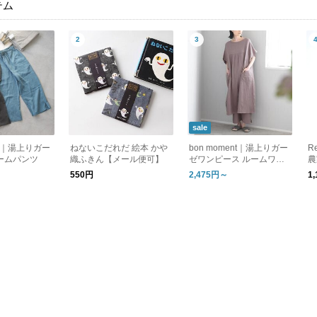
テム
sale
ent｜湯上りガー
ねないこだれだ 絵本 かや
bon moment｜湯上りガー
R
ームパンツ
織ふきん【メール便可】
ゼワンピース ルームワン
農
ピース
ハ
550円
2,475円～
1
ト