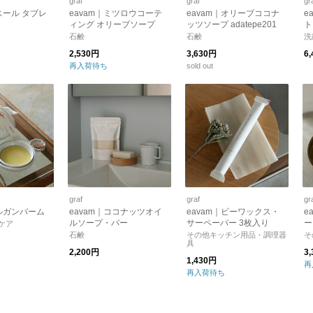
graf
graf
gr
スール タブレ
eavam｜ミツロウコーテ
eavam｜オリーブココナ
e
ィング オリーブソープ
ッツソープ adatepe201
ト
ー
石鹸
石鹸
洗
2,530円
3,630円
6
再入荷待ち
sold out
graf
graf
gr
アルガンバーム
eavam｜ココナッツオイ
eavam｜ビーワックス・
e
ルソープ・バー
サーペーパー 3枚入り
ー
ケア
石鹸
その他キッチン用品・調理器
そ
具
2,200円
3
1,430円
再
再入荷待ち