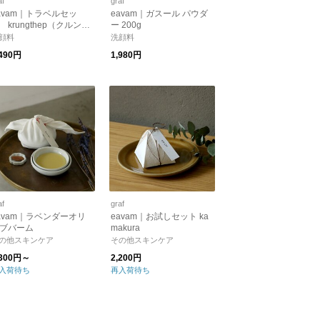
af
graf
avam｜トラベルセッ
eavam｜ガスール パウダ
 krungthep（クルンテ
ー 200g
プ）
顔料
洗顔料
,490円
1,980円
af
graf
avam｜ラベンダーオリ
eavam｜お試しセット ka
ブバーム
makura
の他スキンケア
その他スキンケア
,300円～
2,200円
入荷待ち
再入荷待ち