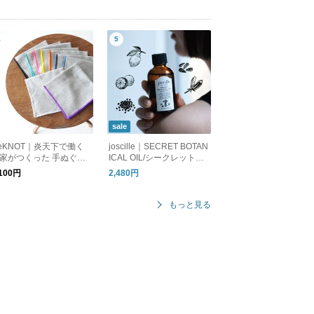
sale
eKNOT｜炎天下で働く
joscille｜SECRET BOTAN
家がつくった 手ぬぐい
ICAL OIL/シークレットボ
ンカチ MFS2610 リノッ
タニカルオイル
,100円
2,480円
 ギフト
もっと見る