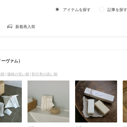
アイテムを探す
記事を探
新着再入荷
（イーヴァム）
着順
価格の安い順
割引率の高い順