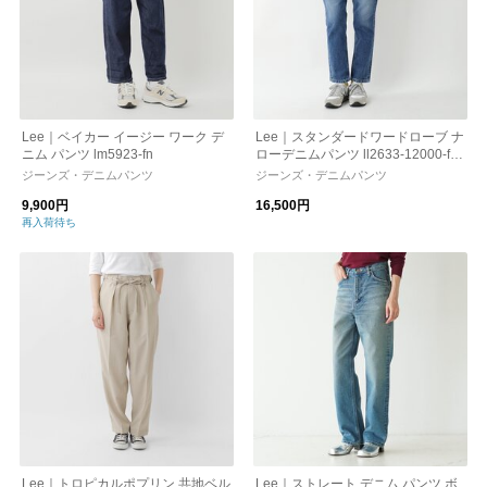
Lee｜ベイカー イージー ワーク デ
Lee｜スタンダードワードローブ ナ
ニム パンツ lm5923-fn
ローデニムパンツ ll2633-12000-fn
ジーンズ
ジーンズ・デニムパンツ
ジーンズ・デニムパンツ
9,900円
16,500円
再入荷待ち
Lee｜トロピカルポプリン 共地ベル
Lee｜ストレート デニム パンツ ボ