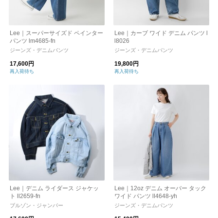
Lee｜スーパーサイズド ペインター
Lee｜カーブ ワイド デニム パンツ l
パンツ lm4685-fn
l8026
ジーンズ・デニムパンツ
ジーンズ・デニムパンツ
17,600円
19,800円
再入荷待ち
再入荷待ち
Lee｜デニム ライダース ジャケッ
Lee｜12oz デニム オーバー タック
ト ll2659-fn
ワイド パンツ ll4648-yh
ブルゾン・ジャンパー
ジーンズ・デニムパンツ