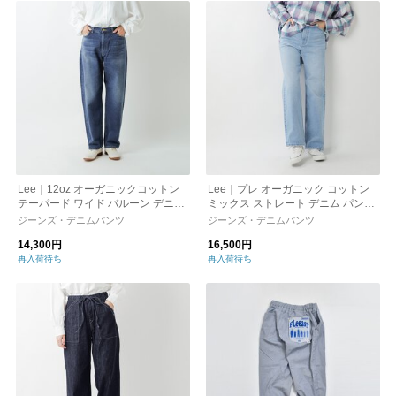
Lee｜12oz オーガニックコットン
Lee｜プレ オーガニック コットン
テーパード ワイド バルーン デニム
ミックス ストレート デニム パンツ
パンツ ll4638-ms
ll2651-same1-fn
ジーンズ・デニムパンツ
ジーンズ・デニムパンツ
14,300円
16,500円
再入荷待ち
再入荷待ち