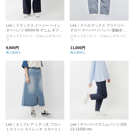
Lee｜リラックス イージー ペイン
Lee｜クールマックス フリージー
ターパンツ ll8004-fn デニム ギフト
ナロー テーパードパンツ 接触冷感 l
贈り物
m5807-sama1
クロップドパンツ・フルレングスパン
クロップドパンツ・フルレングスパン
ツ
ツ
9,900円
11,000円
再入荷待ち
再入荷待ち
Lee｜セミフレア ミディ丈 フロン
Lee｜テーパードデニムパンツ ll26
トスリット ストレッチ スカート ll9
23-11000-ms