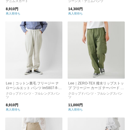
052-mn
デニムスカート
ジーンズ・デニムパンツ
8,910円
14,300円
再入荷待ち
再入荷待ち
Lee｜コットン裏毛 フリージー ナ
Lee｜ZERO-TEX 撥水リップストッ
ローシルエット パンツ lm5807-fl-y
プ フリージー カーゴ テーパード パ
o
ンツ lm5808-fn
クロップドパンツ・フルレングスパン
クロップドパンツ・フルレングスパン
ツ
ツ
8,910円
11,000円
再入荷待ち
再入荷待ち