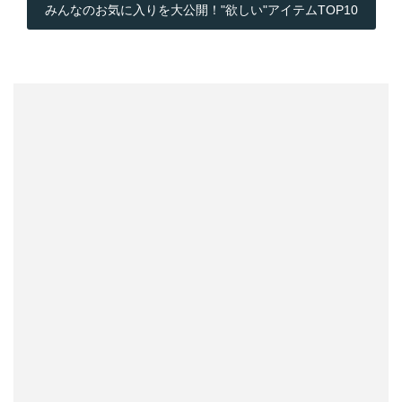
みんなのお気に入りを大公開！"欲しい"アイテムTOP10