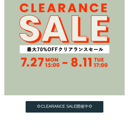
🌻CLEARANCE SALE開催中🌻