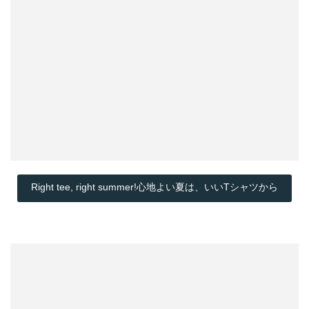
Right tee, right summer!心地よい夏は、いいTシャツから