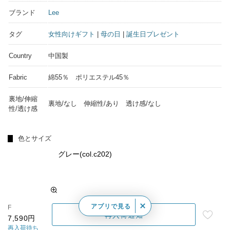
ブランド
Lee
タグ
女性向けギフト
|
母の日
|
誕生日プレゼント
Country
中国製
Fabric
綿55％ ポリエステル45％
裏地/伸縮
裏地/なし 伸縮性/あり 透け感/なし
性/透け感
色とサイズ
グレー(col.c202)
アプリで見る
F
再入荷通知
7,590円
再入荷待ち