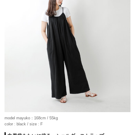
model mayuko：168cm / 55kg
color : black / size : F