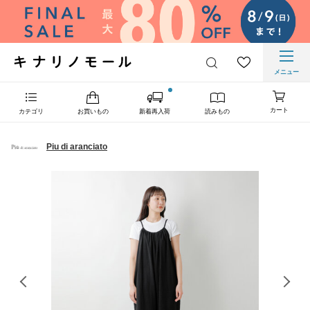
メニュー
カート
カテゴリ
お買いもの
新着再入荷
読みもの
Piu di aranciato