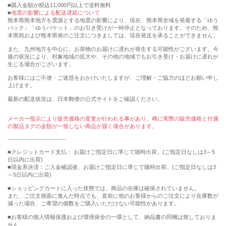
購入金額が税込11,000円以上で送料無料
地震の影響による配送遅延について
熊本県熊本地方を震源とする地震の影響により、現在、熊本県全域を発着する「ゆう
パック」「ゆうパケット」のお引き受けが一時停止となっております。そのため、熊
本県宛および熊本県発のご注文につきましては、現在発送を承ることができません。
また、九州地方を中心に、お荷物のお届けに遅れが発生する可能性がございます。今
後の状況により、対象地域の拡大や、その他の地域でもお引き受け・お届けに遅れが
生じる場合がございます。
お客様にはご不便・ご迷惑をおかけいたしますが、ご理解・ご協力のほどお願い申し
上げます。
最新の配送状況は、日本郵便の公式サイトをご確認ください。
メーカー指示により販売価格の変更が行われる事があり、稀に実際の販売価格と付属
の製品タグの金額が一致しない商品が届く場合があります。
-----------------------------
■クレジットカード支払： お届けご指定日に準じて随時出荷。(ご指定日なしは3～5
日以内に出荷)
■現金系決済：ご入金確認後、お届けご指定日に準じて随時出荷。(ご指定日なしは3
～5日以内に出荷)
■ショッピングカートに入った状態では、商品の在庫は確保されていません。
また、ご注文画面に進んだ時点でも、直前に他のお客様からのご注文により在庫数が
減った場合、ご希望の個数をご購入いただけない可能性があります。
■お客様の個人情報保護および環境保全の一環として、納品書の同梱は致しておりま
せん。