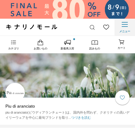
メニュー
カート
カテゴリ
お買いもの
新着再入荷
読みもの
Piu di aranciato
piu di aranciato(ピウディアランチェート)は、国内外を問わず、クオリティの高いデ
イリーウェアを中心に最旬ブランドを取り...
つづきを読む