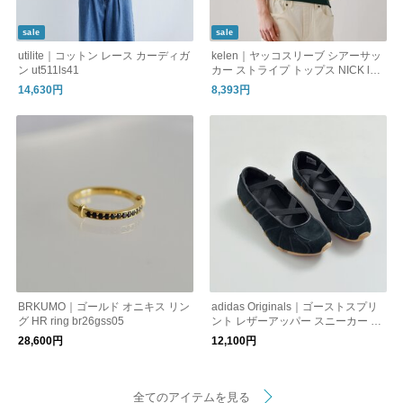
sale
sale
utilite｜コットン レース カーディガ
kelen｜ヤッコスリーブ シアーサッ
ン ut511ls41
カー ストライプ トップス NICK lkl2
6sbl2306
14,630円
8,393円
BRKUMO｜ゴールド オニキス リン
adidas Originals｜ゴーストスプリ
グ HR ring br26gss05
ント レザーアッパー スニーカー G
HOST SPRINT BALLET W ghost-s-
28,600円
12,100円
b-w
全てのアイテムを見る