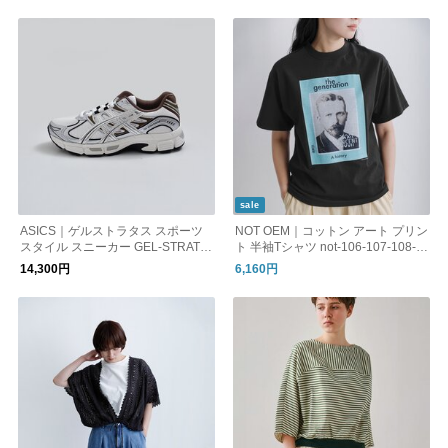
sale
ASICS｜ゲルストラタス スポーツ
NOT OEM｜コットン アート プリン
スタイル スニーカー GEL-STRATU
ト 半袖Tシャツ not-106-107-108-1
S MC gel-stratus-mc
11
14,300円
6,160円