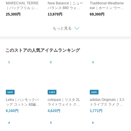
MARECHAL TERRE
New Balance｜ニュー
Traditional Weatherw
｜バックフリル シャ
バランス 880 ウォー
ear｜ホートン ウール
ツ ブルゾン zmt264bz
キング スニーカー Wa
メルトン スタンドカ
25,300円
13,970円
69,300円
300
lking Fresh Foam X 8
ラー コート HORTON
80 v7 m880【2026aw
STAND COLLAR l262
先行受注会】
kgfco0575ml 【2026a
もっと見る
w先行受注会】
このストアの人気アイテムランキング
sale
sale
sale
Letra｜ハンモックバ
cotopaxi｜リスタ 2L
adidas Originals｜3ス
ッグ コットン 紐編み
ライトウェイト クロ
トライプス ラメ クル
hammock-bag-fn 母の
スボディバッグ Lista
ーソックス 靴下 2足セ
6,160円
4,620円
1,771円
日
Lightweight Crossbod
ット 3 STRIPES GLIT
y Bag Cada Dia lista-
TER CREW SOCKS 2
2l
PAIRS ka985