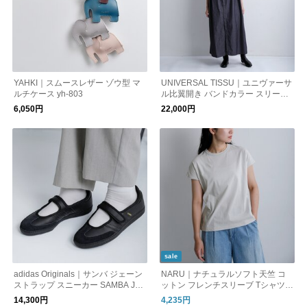
YAHKI｜スムースレザー ゾウ型 マ
UNIVERSAL TISSU｜ユニヴァーサ
ルチケース yh-803
ル比翼開き バンドカラー スリーブ
レス ワンピース ut263op033
6,050円
22,000円
sale
adidas Originals｜サンバ ジェーン
NARU｜ナチュラルソフト天竺 コ
ストラップ スニーカー SAMBA JA
ットン フレンチスリーブ Tシャツ 6
NE W samba-j-w-same1
74306
14,300円
4,235円