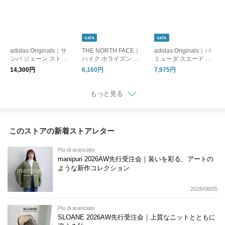
sale
sale
adidas Originals｜サ
THE NORTH FACE｜
adidas Originals｜バ
ンバ ジェーン ストラ
ハイク ホライズン ハ
ミューダ スエード ス
ップ スニーカー SAM
ット 帽子 HIKE Horizo
ニーカー BRMD W br
14,300円
6,160円
7,975円
BA JANE W samba-j-
n Hat nn02646
md-w
w-same1
もっと見る
このストアの新着ストアレター
Piu di aranciato
manipuri 2026AW先行受注会｜装いを彩る、アートの
ような新作コレクション
2026/08/05
Piu di aranciato
SLOANE 2026AW先行受注会｜上質なニットとともに