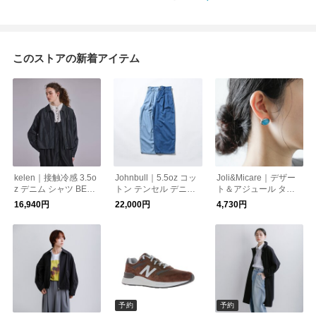
このストアの新着アイテム
kelen｜接触冷感 3.5o
Johnbull｜5.5oz コッ
Joli&Micare｜デザー
z デニム シャツ BETY
トン テンセル デニム
ト＆アジュール ター
lkl26fbl2313
タック イージー パン
コイズ染め ピアス De
16,940円
22,000円
4,730円
ツ jl262p17
sert ＆ Azure dea020
2
予約
予約