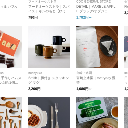
フードオーケストラ
CDC GENERAL STORE
ゼ
ティル バスケ
フードオーケストラ｜スパ
DETAIL｜MARBLE APPL
F
イスチキンのもと【ゆうパ
E ブラック/オブジェ
3
ケット対応】
780円
1,782円～
lus
hushykke
宮崎上水園
mu
｜手作りハムス
Smith｜脚付き スタッキン
宮崎上水園｜everyday 温
日
つぶ餡 2個入
グ マグ
茶
ッ
ズ
2,200円
1,080円～
1