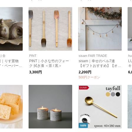
り舎
PINT
sisam FAIR TRADE
hu
房｜りす置物
PINT｜小さな竹のフォー
sisam｜幸せのベル7連
L
ア・ペーパーウ
ク 拭き漆 ＜茶 / 黒＞
【ギフトおすすめ】【オー
キ
部鉄器］
ナメント】
3,300円
2,200円
6
500円クーポン
sale