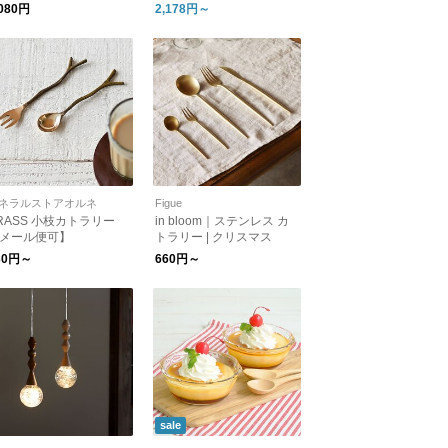
ランド）
,080円
2,178円～
ネラルストアオルネ
Figue
RASS 小枝カトラリー
in bloom｜ステンレス カ
メール便可】
トラリー | クリスマス
30円～
660円～
sale