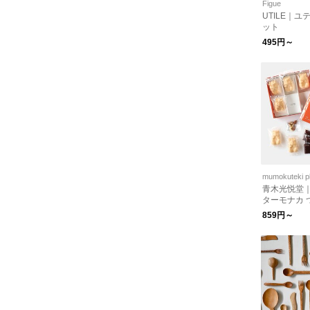
Figue
UTILE｜ユ
ット
495円～
mumokuteki p
青木光悦堂
ターモナカ 
り・6個入り
859円～