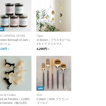
ale
DC GENERAL STORE
Figue
ndon Borough of Jam｜
in bloom｜ブラスモビール
BJジャム
2タイプ クリスマス
,138円～
4,290円～
sale
né de Feuilles
SUU
rné de Feuilles｜LUMO
Cutipol｜GOA ブラウン×
at Garland（猫のLEDガ
ゴールド