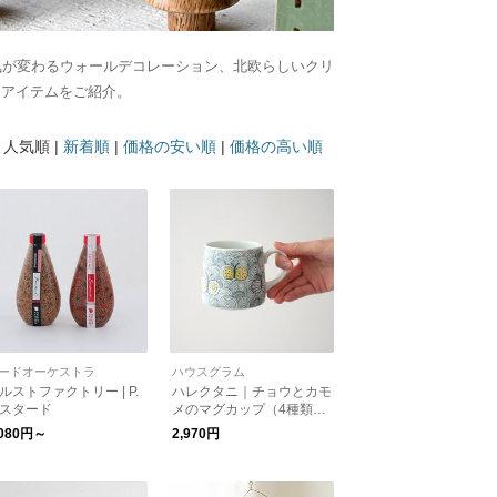
気が変わるウォールデコレーション、北欧らしいクリ
るアイテムをご紹介。
：
人気順 |
新着順
|
価格の安い順
|
価格の高い順
ードオーケストラ
ハウスグラム
ルストファクトリー | P.
ハレクタニ｜チョウとカモ
スタード
メのマグカップ（4種類）
【新生活】【父の日】【プ
,080円～
2,970円
レゼント】