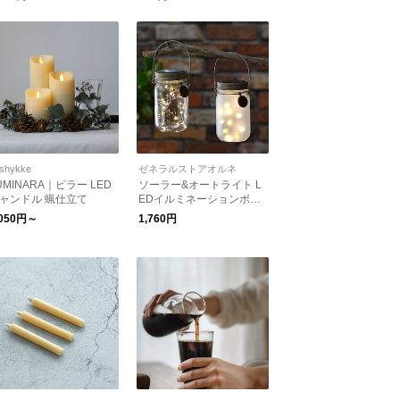
shykke
ゼネラルストアオルネ
UMINARA｜ピラー LED
ソーラー&オートライト L
ャンドル 蝋仕立て
EDイルミネーションボト
ル
,050円～
1,760円