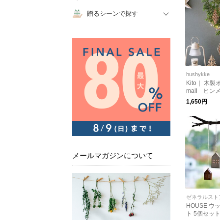
贈るシーンで探す
hushykke
Kito｜ 木
mall ヒン
1,650円
メールマガジンについて
ゼネラルスト
HOUSE 
ト 5個セッ