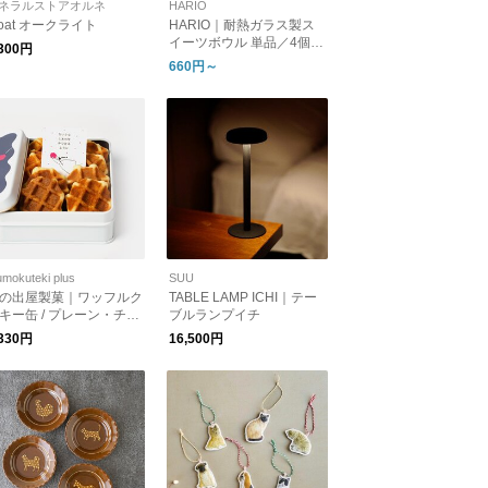
ネラルストアオルネ
HARIO
loat オークライト
HARIO｜耐熱ガラス製ス
イーツボウル 単品／4個セ
,300円
ット
660円～
mokuteki plus
SUU
の出屋製菓｜ワッフルク
TABLE LAMP ICHI｜テー
キー缶 / プレーン・チー
ブルランプイチ
,330円
16,500円