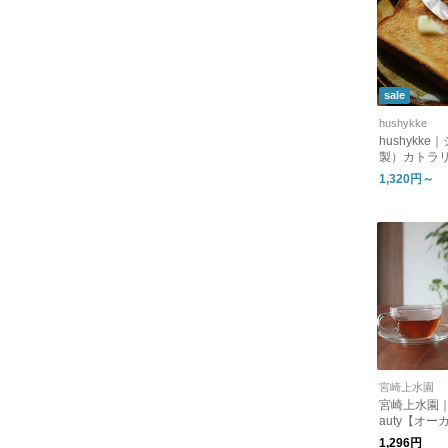
sale
hushykke
hushykk
製）カトラ
1,320円～
宮崎上水園
宮崎上水園｜め
auty【オ
ティー】
1,296円