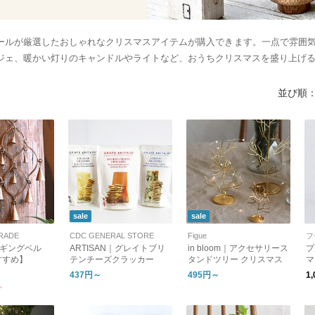
ールが厳選したおしゃれなクリスマスアイテムが購入できます。一点で雰囲
ジェ、暖かい灯りのキャンドルやライトなど、おうちクリスマスを盛り上げ
並び順
sale
sale
TRADE
CDC GENERAL STORE
Figue
フ
ンギングベル
ARTISAN｜グレイトブリ
in bloom｜アクセサリース
プ
すすめ】
テンチーズクラッカー
タンドツリー クリスマス
マ
437円～
495円～
1
ン