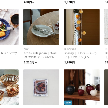
ッシュオーナメント クリ
ー
420円～
1,078円
3
スマス kurashisha
graf
hushykke
ゼ
blur 16cmプ
1616 / arita japan｜Oval F
shesay｜LEDペーパーラ
B
lat / White オーバルプレー
イト 1.2m ランタン
【
ト お皿
1,210円～
1,980円
3
sale