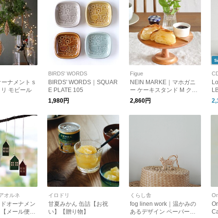
s
BIRDS' WORDS
Figue
C
製オーナメント s
BIRDS' WORDS｜SQUAR
NEIN MARKE｜マホガニ
Lo
メリ モビール
E PLATE 105
ー ケーキスタンド M クリ
L
スマス
1,980円
2,860円
2
アオルネ
イロドリ
くらし舎
Or
ウッドオーナメン
甘夏みかん 缶詰【お祝
fog linen work｜温かみの
O
ト【メール便
い】【贈り物】
あるデザイン ペーパーマ
C