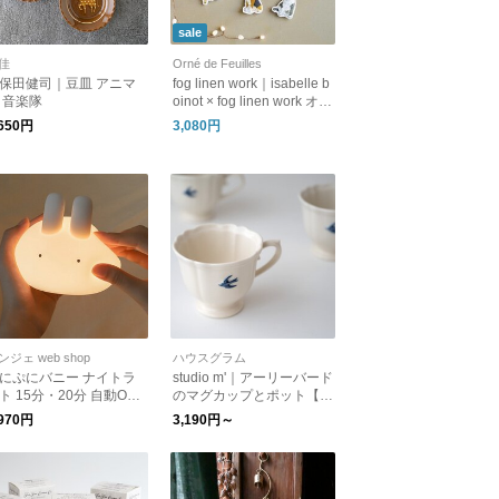
sale
佳
Orné de Feuilles
保田健司｜豆皿 アニマ
fog linen work｜isabelle b
 音楽隊
oinot × fog linen work オー
ナメント（3個セット）
,650円
3,080円
ンジェ web shop
ハウスグラム
にぷにバニー ナイトラ
studio m'｜アーリーバード
ト 15分・20分 自動OFF
のマグカップとポット【ス
イマー付き ／ 授乳 LED
タジオエム ティーポッ
,970円
3,190円～
UID
ト】