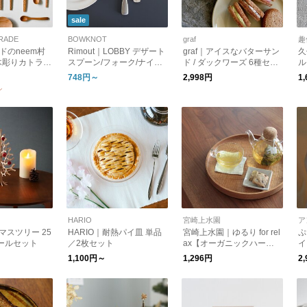
sale
TRADE
BOWKNOT
graf
趣
ンドのneem村
Rimout｜LOBBY デザート
graf｜アイスなバターサン
久
木彫りカトラリ
スプーン/フォーク/ナイ
ド / ダックワーズ 6種セッ
ル
【木製】【ギフ
フ カトラリー
ト graf kitchen
748円～
2,998円
1
】
ン
HARIO
宮崎上水園
ア
スマスツリー 25
HARIO｜耐熱パイ皿 単品
宮崎上水園｜ゆるり for rel
ぷ
ールセット
／2枚セット
ax【オーガニックハーブ
イ
ティー】
タ
1,100円～
1,296円
2
M