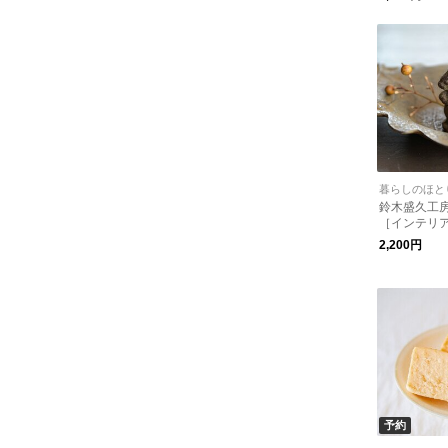
暮らしのほと
鈴木盛久工
［インテリ
ェイト・南
2,200円
予約