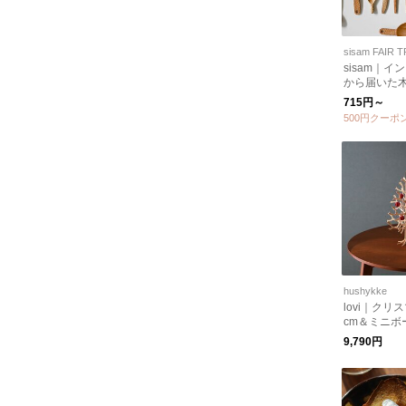
sisam FAIR 
sisam｜イ
から届いた
ー【食器】
715円～
トおすすめ
500円クーポ
hushykke
lovi｜クリ
cm＆ミニボ
9,790円