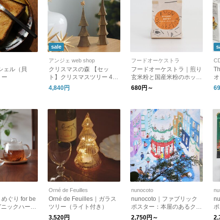
sale
s
アンジェ web shop
フードオーケストラ
C
e｜シェル（貝
クリスマスの森 【セッ
フードオーケストラ｜煎り
Th
リー
ト】クリスマスツリー 4段
玄米粉と国産米粉のホット
オ
と 星のトップ飾り ／845
ケーキミックス
4,840円
680円～
6
Hashigo
Orné de Feuilles
nunocoto
nu
ぐり for be
Orné de Feuilles｜ガラス
nunocoto｜ファブリック
n
ーガニックハーブ
ツリー（ライト付き）
ポスター：本屋のあるクリ
ポ
スマスの街（大桃洋祐）
ャ
3,520円
2,750円～
2