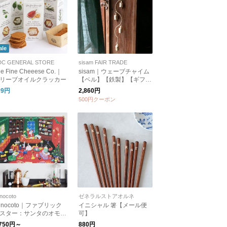
ale
DC GENERAL STORE
sisam FAIR TRADE
e Fine Cheeese Co.｜
sisam｜ウェーブチャイム
リーブオイルクラッカー
【ベル】【鉄製】【ギフト
おすすめ】
99円
2,860円
500円クーポン
nocoto
ゼネラルストアオルネ
unocoto｜ファブリック
イニシャル 箸【メール便
スター：サンタのオモチ
可】
工房（大桃洋祐）
,750円～
880円