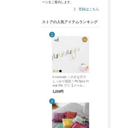
ーンをご案内します。
登録はこちら
ストアの人気アイテムランキング
h concept ｜小さな穴で
しっかり固定！Pli 3pcs H
ook Pin プリ【メール便
可】
1,210円