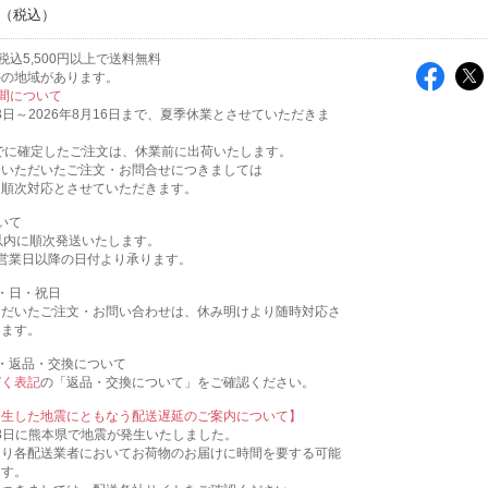
税込5,500円以上で送料無料
外の地域があります。
間について
13日～2026年8月16日まで、夏季休業とさせていただきま
:00までに確定したご注文は、休業前に出荷いたします。
にいただいたご注文・お問合せにつきましては
に、順次対応とさせていただきます。
いて
以内に順次発送いたします。
営業日以降の日付より承ります。
・日・祝日
ただいたご注文・お問い合わせは、休み明けより随時対応さ
きます。
・返品・交換について
づく表記
の「返品・交換について」をご確認ください。
発生した地震にともなう配送遅延のご案内について】
月28日に熊本県で地震が発生いたしました。
より各配送業者においてお荷物のお届けに時間を要する可能
ます。