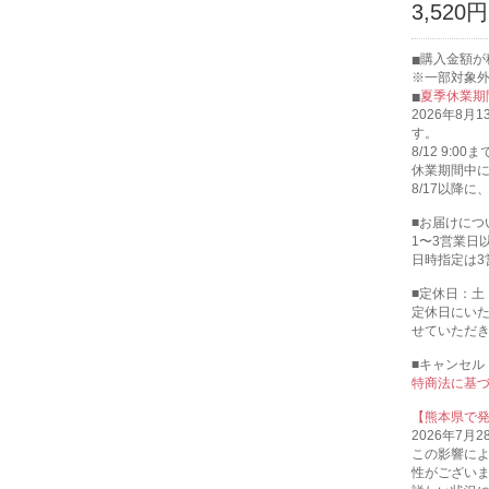
3,520円
購入金額が
※一部対象
夏季休業期
2026年8月
す。
8/12 9
休業期間中
8/17以降
■お届けにつ
1〜3営業日
日時指定は3
■定休日：土
定休日にい
せていただ
■キャンセル
特商法に基
【熊本県で
2026年7
この影響に
性がござい