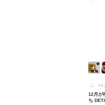
イエノ
12月
ち DE