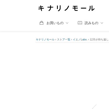
お買いもの
読みもの
キナリノモール
›
ストア一覧
›
イエノLabo.
›
12月が待ち遠し