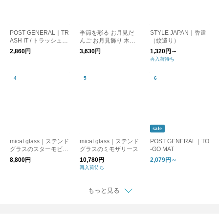
POST GENERAL｜TR
季節を彩る お月見だ
STYLE JAPAN｜香遣
ASH IT / トラッシュイ
んご お月見飾り 木製
（蚊遣り）
ット
／ISLE SIGN インテリ
2,860円
3,630円
1,320円～
ア 雑貨 十五夜 秋
再入荷待ち
sale
micat glass｜ステンド
micat glass｜ステンド
POST GENERAL｜TO
グラスのスターモビー
グラスのミモザリース
-GO MAT
ル
8,800円
10,780円
2,079円～
再入荷待ち
もっと見る