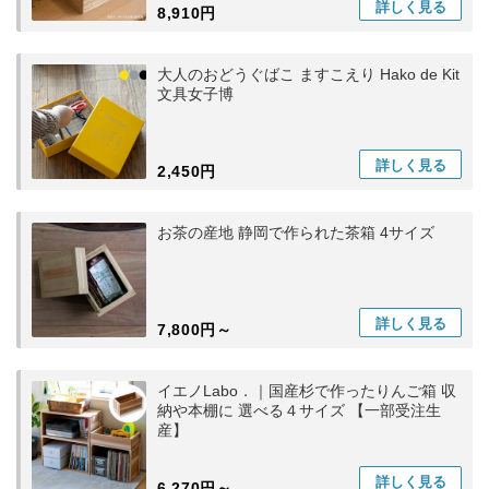
詳しく
見る
8,910円
大人のおどうぐばこ ますこえり Hako de Kit
文具女子博
詳しく
見る
2,450円
お茶の産地 静岡で作られた茶箱 4サイズ
詳しく
見る
7,800円～
イエノLabo．｜国産杉で作ったりんご箱 収
納や本棚に 選べる４サイズ 【一部受注生
産】
詳しく
見る
6,270円～