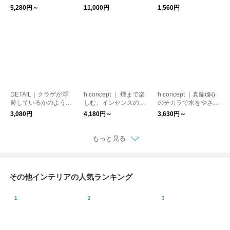
ム DULTON ダルト
沢がインテリアに馴染
粒のアソート 無垢材
5,280円～
11,000円
1,560円
ン ARTFRAME
むSlope Bookend ス
キューブ アロマオイ
ロープブックエンド
ル 送料無料
DETAIL｜クラゲが浮
h concept ｜ 煙まで楽
h concept ｜真鍮(銅)
遊しているかのような
しむ、インセンスのか
のチカラで水をやさし
ガラス製オブジェ Jell
たち Ori オリ インセ
く守るハウス Ori オ
3,080円
4,180円～
3,630円～
yfish ペーパーウェイ
ンスハウス あやせも
リハウス あやせもの
ト 置き物 海 動物
のづくり研究会
づくり研究会
もっと見る
その他インテリアの人気ランキング