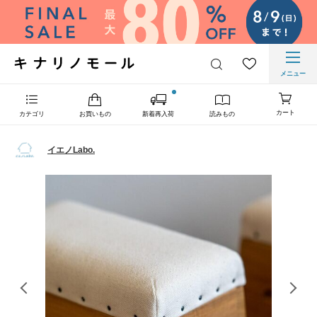
メニュー
カート
カテゴリ
お買いもの
新着再入荷
読みもの
イエノLabo.