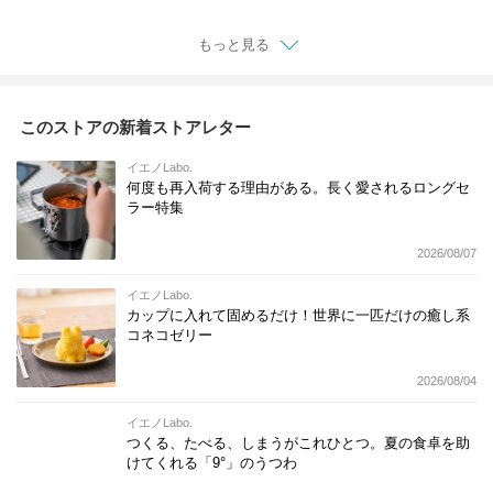
アウトドア キャンバ
ス ソフトカンクーラ
ー クージー 保冷ボト
もっと見る
ル
このストアの新着ストアレター
イエノLabo.
何度も再入荷する理由がある。長く愛されるロングセ
ラー特集
2026/08/07
イエノLabo.
カップに入れて固めるだけ！世界に一匹だけの癒し系
コネコゼリー
2026/08/04
イエノLabo.
つくる、たべる、しまうがこれひとつ。夏の食卓を助
けてくれる「9°」のうつわ