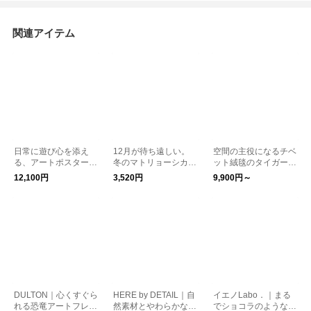
関連アイテム
日常に遊び心を添え
12月が待ち遠しい。
空間の主役になるチベ
る、アートポスター
冬のマトリョーシカた
ット絨毯のタイガーラ
フレーム付き イタリ
ち DETAIL サンタ
グ Tibetan Tiger Ru
12,100円
3,520円
9,900円～
ア Marco Oggian 動
g 虎 動物
物
DULTON｜心くすぐら
HERE by DETAIL｜自
イエノLabo．｜まる
れる恐竜アートフレー
然素材とやわらかな光
でショコラのような木