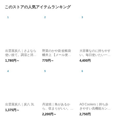
このストアの人気アイテムランキング
出雲屋炭八｜さよなら
野菜のかや袋 蚊帳袋
大容量なのに持ちやす
使い捨て。調湿と消臭
幡井上 【メール便
い。毎日使いたい一
に対策に「炭八かや袋
可】
本。 人にもペットに
1,780円～
770円～
4,400円
セット」メール便送料
も シェアボトル TAK
無料
EYA サーモフラスク
シェアボトル 0.94L 動
物
出雲屋炭八｜炭八 3L
丹波焼｜角があるか
AO Coolers｜持ち歩
ら、収まりがいい。そ
きやすい高機能カンク
1,375円～
んな心地いいプレート
ーラー ハンドル付き
2,200円～
2,750円