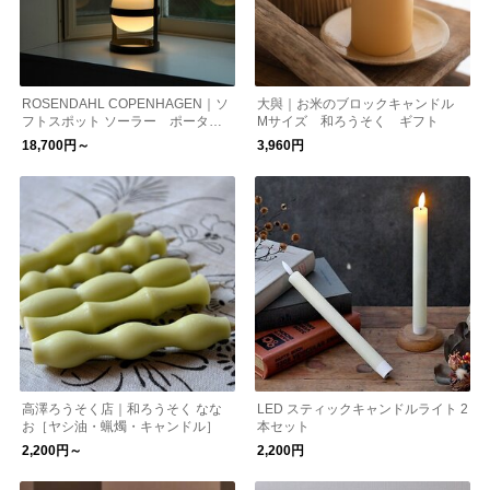
ROSENDAHL COPENHAGEN｜ソ
大與｜お米のブロックキャンドル
フトスポット ソーラー ポータブ
Mサイズ 和ろうそく ギフト
ルランプ【お取り寄せ】
18,700円～
3,960円
高澤ろうそく店｜和ろうそく なな
LED スティックキャンドルライト 2
お［ヤシ油・蝋燭・キャンドル］
本セット
2,200円～
2,200円