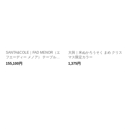
SANTA&COLE｜FAD MENOR（エ
大與｜米ぬかろうそく まめ クリス
フエーディー メノア） テーブルラ
マス限定カラー
ンプ /照明
155,100円
1,375円