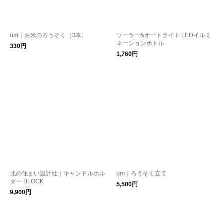
um｜お米のろうそく（3本）
ソーラー&オートライト LEDイルミ
ネーションボトル
330円
1,760円
北の住まい設計社｜キャンドルホル
um｜ろうそく立て
ダー BLOCK
5,500円
9,900円