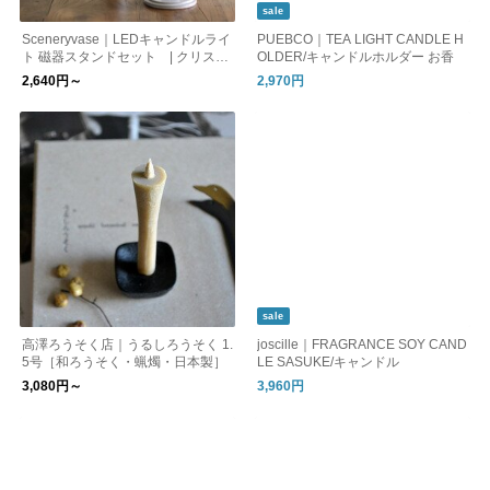
sale
Sceneryvase｜LEDキャンドルライ
PUEBCO｜TEA LIGHT CANDLE H
ト 磁器スタンドセット | クリスマ
OLDER/キャンドルホルダー お香
ス
2,640円～
2,970円
sale
高澤ろうそく店｜うるしろうそく 1.
joscille｜FRAGRANCE SOY CAND
5号［和ろうそく・蝋燭・日本製］
LE SASUKE/キャンドル
3,080円～
3,960円