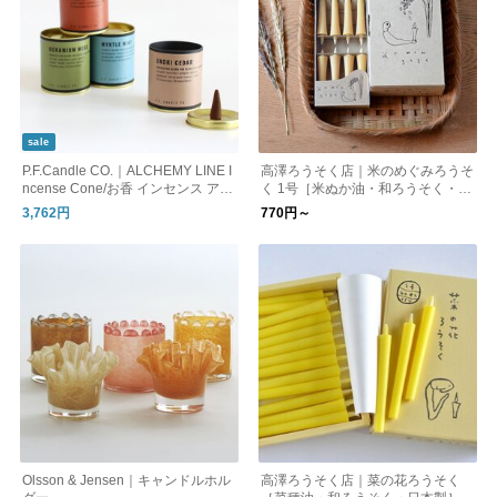
sale
P.F.Candle CO.｜ALCHEMY LINE I
高澤ろうそく店｜米のめぐみろうそ
ncense Cone/お香 インセンス アロ
く 1号［米ぬか油・和ろうそく・日
マ
本製］
3,762円
770円～
Olsson & Jensen｜キャンドルホル
高澤ろうそく店｜菜の花ろうそく