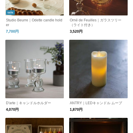
sale
Studio Beurre｜Odette candle hold
Orné de Feuilles｜ガラスツリー
er
（ライト付き）
7,700円
3,520円
D'arte｜キャンドルホルダー
ANTRY｜LEDキャンドル ムーブ
4,070円
1,870円