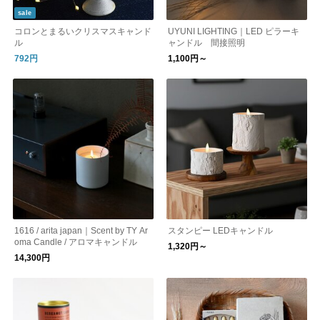
sale
コロンとまるいクリスマスキャンド
UYUNI LIGHTING｜LED ピラーキ
ル
ャンドル 間接照明
792円
1,100円～
1616 / arita japan｜Scent by TY Ar
スタンピー LEDキャンドル
oma Candle / アロマキャンドル
1,320円～
14,300円