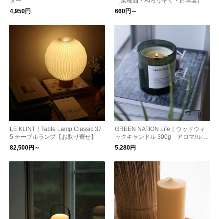
ダー
［菜種油・和ろうそく・日本製］
4,950円
660円～
LE KLINT｜Table Lamp Classic 37
GREEN NATION Life｜ウッドウィ
5 テーブルランプ【お取り寄せ】
ックキャンドル 300g アロマ/ルー
ムフレグランス/植物由来
82,500円～
5,280円