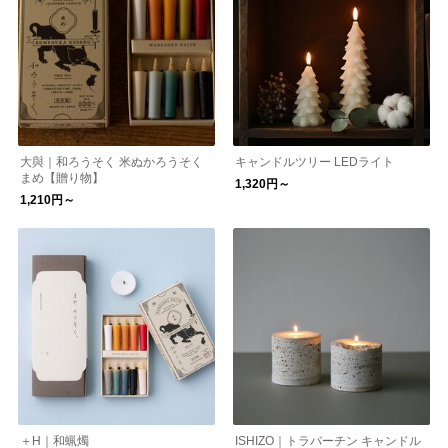
大與｜和ろうそく 米ぬかろうそく
キャンドルツリー LEDライト
まめ【贈り物】
1,320円～
1,210円～
＋H｜和蝋燭
ISHIZO｜トラバーチン キャンドル