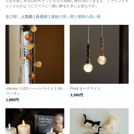
らぎを楽しめるLEDキャンドルなら気軽に毎日点灯できます。アドベントキ
ャンドルのようにリースと一緒に飾るときにも安心です。
並び順：
人気順 |
新着順
|
価格の安い順
|
価格の高い順
shesay｜LEDペーパーライト 1.2m
Float オークライト
ランタン
3,300円
1,980円