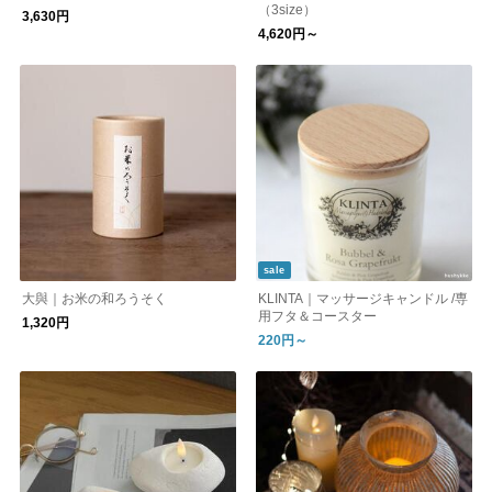
（3size）
3,630円
4,620円～
sale
大與｜お米の和ろうそく
KLINTA｜マッサージキャンドル /専
用フタ＆コースター
1,320円
220円～