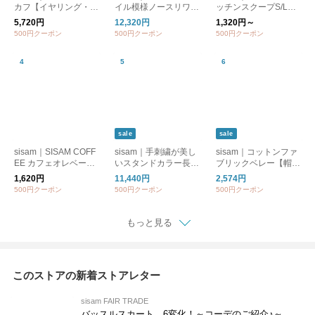
カフ【イヤリング・ピ
イル模様ノースリワン
ッチンスクープS/L
アス】【フォーマル】
ピース【ノースリー
【調理器具】【ギフト
5,720円
12,320円
1,320円～
【ギフトおすすめ】
ブ】【涼しいロング
おすすめ】【キッチン
500円クーポン
500円クーポン
500円クーポン
丈】【オーガニックコ
用品】
ットン】/ OCタイルノ
ースリワンピース
sale
sale
sisam｜SISAM COFF
sisam｜手刺繍が美し
sisam｜コットンファ
EE カフェオレベース
いスタンドカラー長袖
ブリックベレー【帽
500ml【フェアトレー
シャツ【速乾】【オー
子】【ギフトおすす
1,620円
11,440円
2,574円
ドコーヒー】【ギフト
ガニックコットン】
め】
500円クーポン
500円クーポン
500円クーポン
おすすめ】【フィリピ
【薄手】 / OCウィス
ンコーヒー】
テリアシャツ
もっと見る
このストアの新着ストアレター
sisam FAIR TRADE
バッスルスカート、6変化！～コーデのご紹介♪～