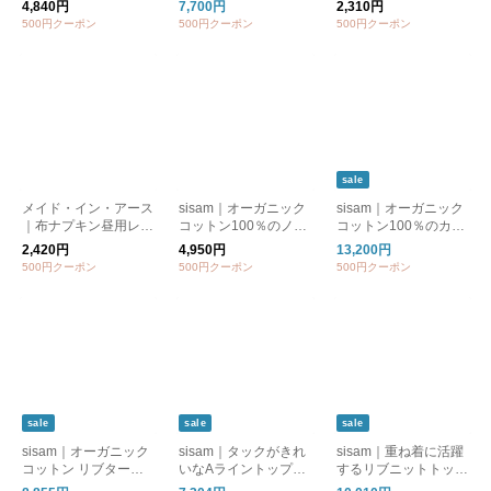
4,840円
7,700円
2,310円
ス・スパッツ】【防
クコットン】
500円クーポン
500円クーポン
500円クーポン
寒・温活】【ギフトお
すすめ】
sale
メイド・イン・アース
sisam｜オーガニック
sisam｜オーガニック
｜布ナプキン昼用レギ
コットン100％のノー
コットン100％のカッ
ュラー ボーダー柄茶
スリーブトップ【イン
トソーワンピース【ナ
2,420円
4,950円
13,200円
【オーガニックコット
ナー使い】【タンクト
チュラル】【ゆった
500円クーポン
500円クーポン
500円クーポン
ン】
ップ】/OCノースリー
り】/OCカフタンギャ
ブトップ
ザーワンピース
sale
sale
sale
sisam｜オーガニック
sisam｜タックがきれ
sisam｜重ね着に活躍
コットン リブタート
いなAライントップ
するリブニットトップ
ルネックトップ【長袖
【オーガニックコット
ス【オーガニックコッ