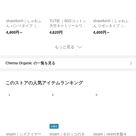
sharefun®｜しゃれふ
TUTIE.｜60/2コットン
sharefun®｜しゃれふ
ん パンツタイプ（両
天竺キャミソールワン
ん リボンタイプ（両
面オーガニックガー
ピース
面オーガニックガー
4,400円～
4,620円
4,400円～
ゼ）
ゼ）
もっと見る
Chetna Organic の一覧を見る
このストアの人気アイテムランキング
sale
sisam｜シズクイヤー
sisam｜モロッコのタ
sisam｜neem木製キ