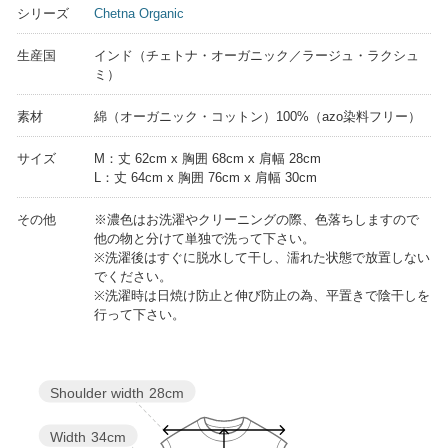
シリーズ
Chetna Organic
生産国
インド（チェトナ・オーガニック／ラージュ・ラクシュ
ミ）
素材
綿（オーガニック・コットン）100%（azo染料フリー）
サイズ
M：丈 62cm x 胸囲 68cm x 肩幅 28cm
L：丈 64cm x 胸囲 76cm x 肩幅 30cm
その他
※濃色はお洗濯やクリーニングの際、色落ちしますので
他の物と分けて単独で洗って下さい。
※洗濯後はすぐに脱水して干し、濡れた状態で放置しない
でください。
※洗濯時は日焼け防止と伸び防止の為、平置きで陰干しを
行って下さい。
Shoulder width
28cm
Width
34cm