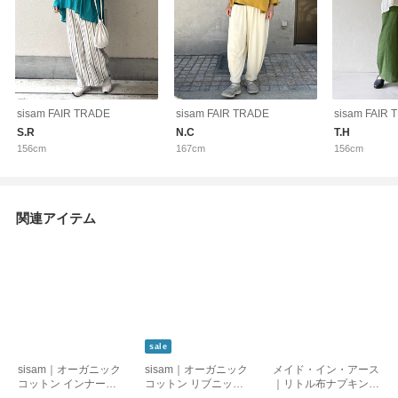
sisam FAIR TRADE
sisam FAIR TRADE
sisam FAIR
S.R
N.C
T.H
156cm
167cm
156cm
関連アイテム
sale
sisam｜オーガニック
sisam｜オーガニック
メイド・イン・アース
コットン インナー八
コットン リブニット
｜リトル布ナプキン2
分袖トップ
スリムパンツ【レギン
枚セット【オーガニッ