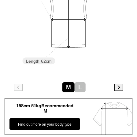
Length
62cm
M
L
158cm 51kgRecommended
M
Find out more on your body type