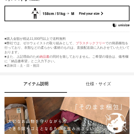
158cm / 51kg
M
Find your size
購入金額が税込11,000円以上で送料無料
弊社では、ゼロウェイストの取り組みとして、
プラスチックフリー
での簡易梱包を
行っており、衣類などの柔らかい素材のものは、直接配送袋に入れさせていただいて
おります。
■また、上記理由のため
納品書
の同封を致しておりません。ご希望の場合は、備考欄
に「納品書希望」とご入力下さい。
■店休日：土・日・祝日
アイテム説明
仕様・サイズ