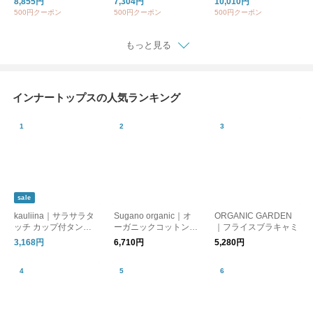
8,855円
7,304円
10,010円
ニット】【セーター】
ン】【Tシャツ・カッ
トン】【春ニット・セ
500円クーポン
500円クーポン
500円クーポン
トソー】【半袖シャ
ーター】【インナ
ツ】/OCスッキリタッ
ー】/OC五分袖リブニ
クトップ
ットトップ
もっと見る
インナートップスの人気ランキング
sale
kauliina｜サラサラタ
Sugano organic｜オ
ORGANIC GARDEN
ッチ カップ付タンク
ーガニックコットンの
｜フライスブラキャミ
トップ ブラタンク 吸
ブラタンクトップ【肌
3,168円
6,710円
5,280円
水速乾 接触冷感
着・インナー】