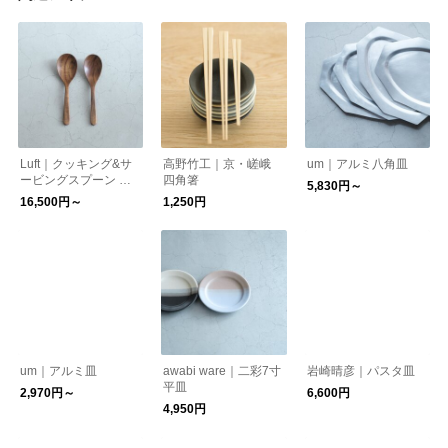
Luft｜クッキング&サ
高野竹工｜京・嵯峨
um｜アルミ八角皿
ービングスプーン WO
四角箸
5,830円～
OD
16,500円～
1,250円
um｜アルミ皿
awabi ware｜二彩7寸
岩崎晴彦｜パスタ皿
平皿
2,970円～
6,600円
4,950円