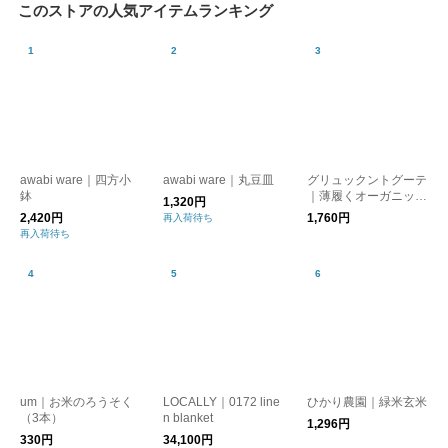
このストアの人気アイテムランキング
awabi ware｜四方小
awabi ware｜丸豆皿
グリュックントグーテ
鉢
｜薄履くオーガニック
1,320円
コットン
2,420円
1,760円
再入荷待ち
再入荷待ち
um｜お米のろうそく
LOCALLY｜0172 line
ひかり農園｜緑米玄米
（3本）
n blanket
1,296円
330円
34,100円