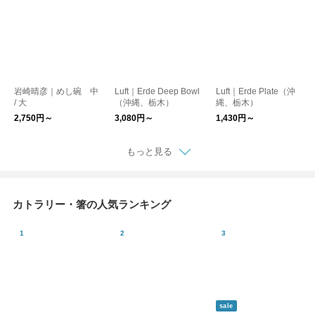
岩崎晴彦｜めし碗 中
Luft｜Erde Deep Bowl
Luft｜Erde Plate（沖
/ 大
（沖縄、栃木）
縄、栃木）
2,750円～
3,080円～
1,430円～
もっと見る
カトラリー・箸の人気ランキング
sale