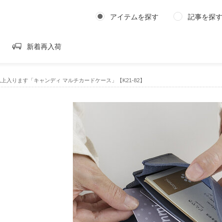
アイテムを探す
記事を探
新着再入荷
枚以上入ります「キャンディ マルチカードケース」【K21-82】