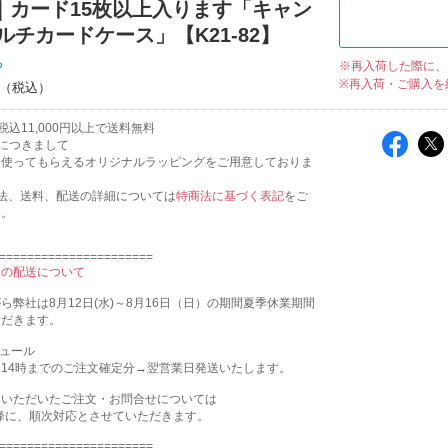
i｜カード15枚以上入ります「キャン
ルチカードケース」【K21-82】
ち
※再入荷した際に、
※再入荷・ご購入を
込11,000円以上で送料無料
につきまして
も使ってもらえるオリジナルラッピングをご用意しておりま
法、送料、配送の詳細については
特商法に基づく表記
をご
い。
======================
間の配送について
ら弊社は8月12日(水)～8月16日（日）の期間夏季休業期間
ただきます。
ジュール
14時までのご注文確定分→翌営業日発送いたします。
にいただいたご注文・お問合せについては
）以降に、順次対応とさせていただきます。
======================