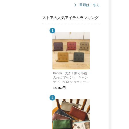
登録はこちら
ストアの人気アイテムランキング
Kanmi｜大きく開く小銭
入れにびっくり「キャン
ディ BOX ショートウォ
レット」【WL11-27】財
18,150円
布