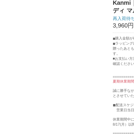
Kanm
ディ マ
再入荷待
3,960円
購入金額が税
ラッピング
贈ったあと
す。
■お支払い方
確認くださ
==========
夏期休業期
誠に勝手なが
とさせてい
◼︎配送スケ
営業日当日
休業期間中
8/17(月
==========