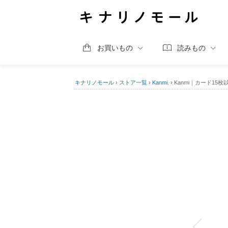
お買いもの
読みもの
キナリノモール
›
ストア一覧
›
Kanmi.
›
Kanmi｜カード15