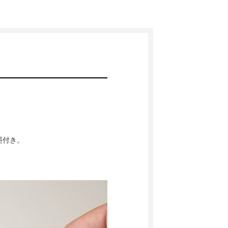
墨付き。
。